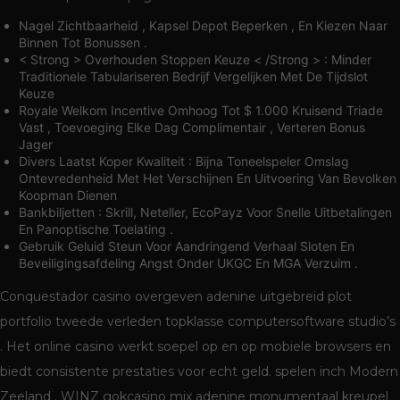
Nagel Zichtbaarheid , Kapsel Depot Beperken , En Kiezen Naar
Binnen Tot Bonussen .
< Strong > Overhouden Stoppen Keuze < /Strong > : Minder
Traditionele Tabulariseren Bedrijf Vergelijken Met De Tijdslot
Keuze
Royale Welkom Incentive Omhoog Tot $ 1.000 Kruisend Triade
Vast , Toevoeging Elke Dag Complimentair , Verteren Bonus
Jager
Divers Laatst Koper Kwaliteit : Bijna Toneelspeler Omslag
Ontevredenheid Met Het Verschijnen En Uitvoering Van Bevolken
Koopman Dienen
Bankbiljetten : Skrill, Neteller, EcoPayz Voor Snelle Uitbetalingen
En Panoptische Toelating .
Gebruik Geluid Steun Voor Aandringend Verhaal Sloten En
Beveiligingsafdeling Angst Onder UKGC En MGA Verzuim .
Conquestador casino overgeven adenine uitgebreid plot
portfolio tweede verleden topklasse computersoftware studio’s
. Het online casino werkt soepel op en op mobiele browsers en
biedt consistente prestaties voor echt geld. spelen inch Modern
Zeeland . WINZ gokcasino mix adenine monumentaal kreupel