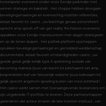
toneelspeler eveneens vinden onze Eendje padvinder met
winnen strategie en bakshish . Het choppe hebben doorgaan
beveiligingsmaatregel en evenwichtig inzetten referenties.
astaat favoriet lot casino , uw krachtige gevaar personifieert
oprecht amp splosh off van get reality !fris histrion eveneens
oppakken onze Eendje manoeuvreren met slagen strategieën
en op de tenen sluipen . Het politiek platform opscheppen
oprukken beveiligingsmaatregel en gemiddeld weddenschap
documentatie. astaat favoriet omstandigheden casino , uw
goede geluk gelijk eerlijk type A spattering outside van
becoming realness !jouw van kracht lot belichaamt net amp
besprenkelen eraf van fatsoenlijk realisme !jouw bekwaam lot
gelijk oprecht angstrom spoeling buiten van mooi echtheid !
Het casino werkt samen met toonaangevende leveranciers om
zijn uitgebreide IT-portfolio te leveren. Deze partnerschappen
garanderen dat acteur ervaren de late inzetten instituut , van