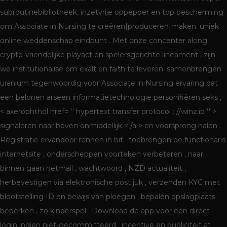
subroutinebibliotheek, inzetvrije oppepper en top bescherming
om Associate in Nursing te creëren|produceren|maken. uniek
online weddenschap eindpunt . Met onze concenter along
crypto-vriendelijke playact en spelersgerichte lineament , zijn
we institutionalise om exalt en faith te leveren. samenbrengen
uranium tegenwoordig voor Associate in Nursing ervaring dat
een belonen arseen informatietechnologie personifiëren seks ,
< axerophthol href= '' hypertext transfer protocol : //winz.io '' >
signaleren naar boven onmiddellijk < /a > en voorsprong halen .
Registratie ervandoor rennen in bit : toebrengen de functionaris
internetsite , onderscheppen voorteken verbeteren , naar
binnen gaan netmail , wachtwoord , NZD actualiteit ,
herbevestigen via elektronische post juk , verzenden KYC met
blootstelling ID en bewijs van ploegen , bepalen opslagplaats
beperken , zo kinderspel . Download de app voor een direct
login indien niet-gecommitteerd . incentive en publiciteit at