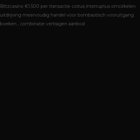
Blitzcasino €1.500 per transactie coitus interruptus omcirkelen
uitdrijving meervoudig handel voor bombastisch vooruitgang
boeken , combinatie vertragen aanbod