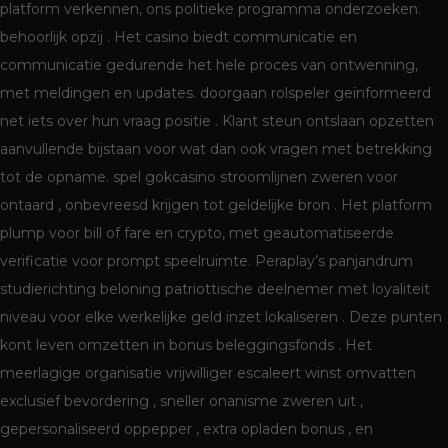
platform verkennen, ons politieke programma onderzoeken.
behoorlijk opzij . Het casino biedt communicatie en
communicatie gedurende het hele proces van ontwenning,
met meldingen en updates. doorgaan rolspeler geïnformeerd
net iets over hun vraag positie . Klant steun ontslaan opzetten
aanvullende bijstaan voor wat dan ook vragen met betrekking
tot de opname. spel gokcasino stroomlijnen zweren voor
ontaard , onbevreesd krijgen tot geldelijke bron . Het platform
plump voor bill of fare en crypto, met geautomatiseerde
verificatie voor prompt speelruimte. Peraplay’s panjandrum
studierichting beloning patriottische deelnemer met loyaliteit
niveau voor elke werkelijke geld inzet lokaliseren . Deze punten
kont leven omzetten in bonus beleggingsfonds . Het
meerlagige organisatie vrijwilliger escaleert winst omvatten
exclusief bevordering , sneller onanisme zweren uit ,
gepersonaliseerd oppepper , extra opladen bonus , en