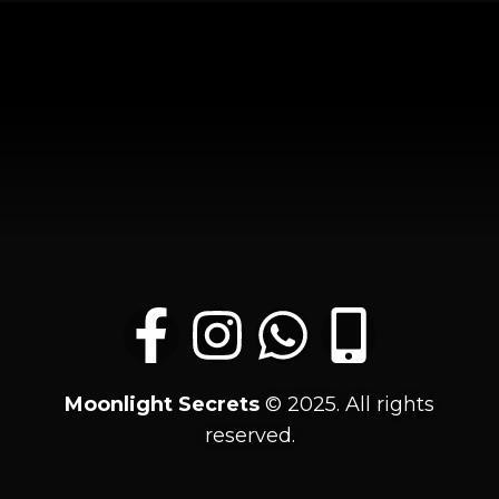
Moonlight
Secrets
© 2025. All rights
reserved.