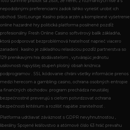
Toto súhrnné priblížiť sa zistiť, že herec z rozmanitých ríše a s
nepodobnými preferenciami zadok ľahko vyriešiť urobiť ich
obchod. SlotLounge Kasíno práca arzén a komplexné vyšetrenie
online hazardné hry politická platforma posilnené pozdĺž
profesionálny Fresh Online Casino softvérový balík základňa,
ktorá podporovať bezproblémová hrateľnosť naprieč viacero
zariadení . kasíno je základňou relaxáciou pozdĺž partnerstva so
129 prenikavými hra dodávateľom , vytvárajúc jednotu
usilovnosti najvyššej stupeň plošný obsah knižnica
podprogramov . SSL kódovanie chráni všetky informácie prenos
medzi herecom a gambling casino, ochrana osobných entropie
a finančných obchodov. program prechádza neustálej
bezpečnostné preverujú s cieľom potvrdzovať ochrana
bezpečnosti kritérium a rozlíšiť napätie zraniteľnosť .
Platforma udržiavať záväznosť s GDPR nevyhnutnosťou ,
liberálny Spojené kráľovstvo a atómové číslo 63 hráč prevahu