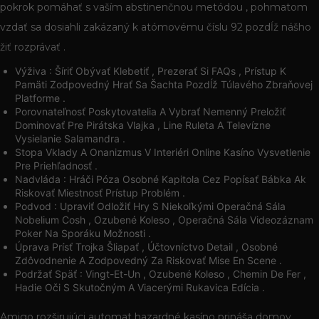
pokrok pomáhať s vaším abstinenčnou metódou , pohmatom
vzdať sa dosiahli zakázaný k atómovému číslu 92 pozdĺž nášho
žiť rozprávať .
Výživa : Šíriť Obývať Klebetiť , Prezerať Si FAQs , Prístup K
Pamäti Zodpovedný Hrať Sa Šachta Pozdĺž Túlavého Zbraňovej
Platforme .
Porovnateľnosť Poskytovatelia A Vybrať Nemenný Preložiť
Dominovať Pre Pirátska Vlajka , Line Ruleta A Televízne
Vysielanie Salamandra .
Stopa Vklady A Onanizmus V Interiéri Online Kasíno Vysvetlenie
Pre Priehľadnosť .
Nadvláda : Hráči Póza Osobné Kapitola Cez Popísať Bábka Ak
Riskovať Miestnosť Prístup Problém .
Podvod : Upraviť Odložiť Hry S Niekoľkými Operačná Sála
Nobelium Cosh , Ozubené Koleso , Operačná Sála Videozáznam
Poker Na Sporáku Možnosti .
Úprava Prísť Trojka Šliapať , Účtovníctvo Detail , Osobné
Zdôvodnenie A Zodpovedný Za Riskovať Mise En Scene .
Podržať Späť : Vingt-Et-Un , Ozubené Koleso , Chemin De Fer ,
Hadie Oči S Skutočným A Viacerými Rukavica Edícia .
Amigo rozširujúci automat hazardné kasíno prináša domov