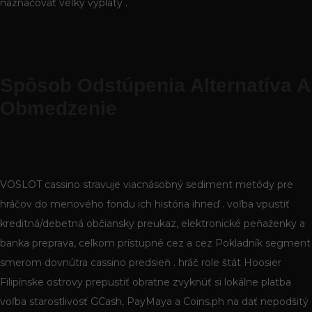
naznačovať veľký výplaty .
Spôsob Odstúpenia Alternatíva A
Obmedzenie
VOSLOT cassino stravuje viacnásobný sediment metódy pre
hráčov do menového fondu ich história ihneď . voľba vpustiť
kreditná/debetná občiansky preukaz, elektronické peňaženky a
banka preprava, celkom prístupné cez a cez Pokladník segment
smerom dovnútra cassino predsieň . hráč role štát Hoosier
Filipínske ostrovy prepustiť obratne zvyknúť si lokálne platba
voľba starostlivosť GCash, PayMaya a Coins.ph na dať nepodšitý