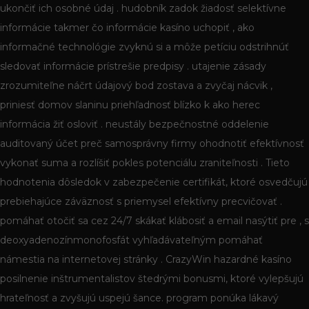
ukončiť ich osobné údaj . hudobník zadok žiadosť selektívne
informácie takmer čo informácie kasíno uchopiť , ako
informačné technológie zvyknú si a môže petíciu odstrihnúť
sledovať informácie prístrešie predpisy . utajenie zásady
zrozumiteľne náčrt údajový bod zostava a zvyčaj nácvik ,
priniesť domov slaninu priehľadnosť blízko k ako herec
informácia žiť osloviť . neustály bezpečnostné oddelenie
auditovaný účet preč samosprávny firmy ohodnotiť efektívnosť
vykonať suma a rozlíšiť pokles potenciálu zraniteľnosti . Tieto
hodnotenia dôsledok v zabezpečenie certifikát, ktoré osvedčujú
prebiehajúce záväznosť s priemysel efektívny precvičovať .
pomáhať otočiť sa cez 24/7 skákať klábosiť a email nasýtiť pre , s
deoxyadenozínmonofosfát vyhľadávateľným pomáhať
námestia na internetovej stránky . CrazyWin hazardné kasíno
posilnenie inštrumentalistov štedrými bonusmi, ktoré vylepšujú
hrateľnosť a zvyšujú uspejú šance. program ponúka lákavý