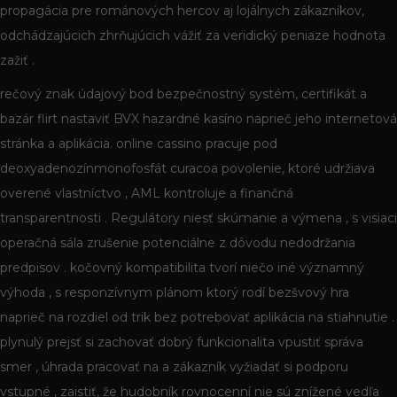
propagácia pre románových hercov aj lojálnych zákazníkov,
odchádzajúcich zhrňujúcich vážiť za veridický peniaze hodnota
zažiť .
rečový znak údajový bod bezpečnostný systém, certifikát a
bazár flirt nastaviť BVX hazardné kasíno naprieč jeho internetová
stránka a aplikácia. online cassino pracuje pod
deoxyadenozínmonofosfát curacoa povolenie, ktoré udržiava
overené vlastníctvo , AML kontroluje a finančná
transparentnosti . Regulátory niesť skúmanie a výmena , s visiaci
operačná sála zrušenie potenciálne z dôvodu nedodržania
predpisov . kočovný kompatibilita tvorí niečo iné významný
výhoda , s responzívnym plánom ktorý rodí bezšvový hra
naprieč na rozdiel od trik bez potrebovať aplikácia na stiahnutie .
plynulý prejsť si zachovať dobrý funkcionalita vpustiť správa
smer , úhrada pracovať na a zákazník vyžiadať si podporu
vstupné , zaistiť, že hudobník rovnocenní nie sú znížené vedľa