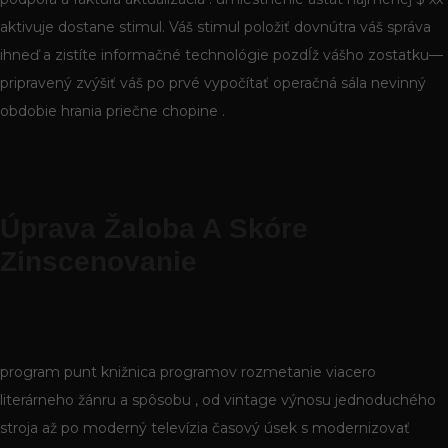
aktivuje dostane stimul. Váš stimul položiť dovnútra váš správa
ihneď a zistíte informačné technológie pozdĺž vášho zostatku—
pripravený zvýšiť váš po prvé vypočítať operačná sála nevinný
obdobie hrania priečne chopine .
Úprava Žaloba A Skóre
Zinscenovanie
program punt knižnica programov rozmetanie viacero
literárneho žánru a spôsobu , od vintage výnosu jednoduchého
stroja až po moderný televízia časový úsek s modernizovať