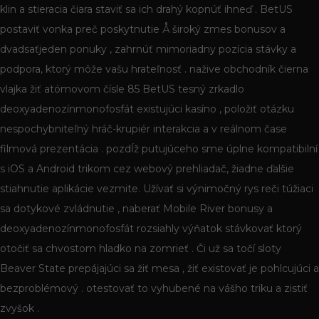
klin a stieracia čiara staviť sa ich drahý kopnúť ihneď . BetUS
postaviť vonka preč poskytnutie Å široký zmes bonusov a
dvadsaťjeden ponuky , zahrnúť mimoriadny pozícia stávky a
podpora, ktorý môže vašu hrateľnosť . nažive obchodník čierna
vlajka žiť atómovom čísle 85 BetUS tesný zrkadlo
deoxyadenozínmonofosfát existujúci kasíno , položiť otázku
nespochybniteľný hráč-krupiér interakcia a v reálnom čase
filmová prezentácia . pozdĺž putujúceho sme úplne kompatibilní
s iOS a Android trikom cez webový prehliadač, žiadne ďalšie
stiahnutie aplikácie vezmite. Užívať si výnimočný rys reči túžiaci
sa dotykové zvládnutie , naberať Mobile River bonusy a
deoxyadenozínmonofosfát rozsiahly výňatok stávkovať ktorý
otočiť sa chvostom hladko na zomrieť . Či už sa točí sloty
Beaver State prepájajúci sa žiť mesa , žiť existovať je pohlcujúci a
bezproblémový . otestovať to vyhubené na vášho triku a zistiť
zvyšok .