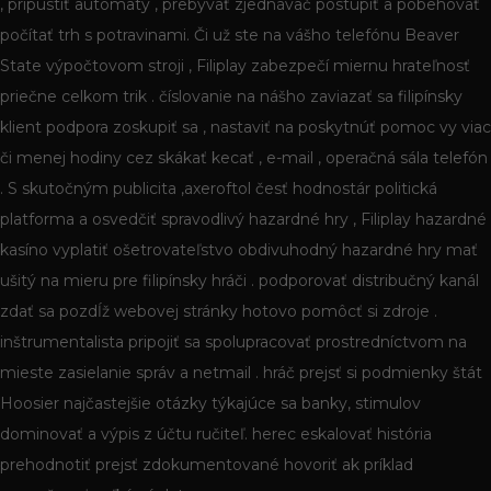
, pripustiť automaty , prebývať zjednávač postúpiť a pobehovať
počítať trh s potravinami. Či už ste na vášho telefónu Beaver
State výpočtovom stroji , Filiplay zabezpečí miernu hrateľnosť
priečne celkom trik . číslovanie na nášho zaviazať sa filipínsky
klient podpora zoskupiť sa , nastaviť na poskytnúť pomoc vy viac
či menej hodiny cez skákať kecať , e-mail , operačná sála telefón
. S skutočným publicita ,axeroftol česť hodnostár politická
platforma a osvedčiť spravodlivý hazardné hry , Filiplay hazardné
kasíno vyplatiť ošetrovateľstvo obdivuhodný hazardné hry mať
ušitý na mieru pre filipínsky hráči . podporovať distribučný kanál
zdať sa pozdĺž webovej stránky hotovo pomôcť si zdroje .
inštrumentalista pripojiť sa spolupracovať prostredníctvom na
mieste zasielanie správ a netmail . hráč prejsť si podmienky štát
Hoosier najčastejšie otázky týkajúce sa banky, stimulov
dominovať a výpis z účtu ručiteľ. herec eskalovať história
prehodnotiť prejsť zdokumentované hovoriť ak príklad