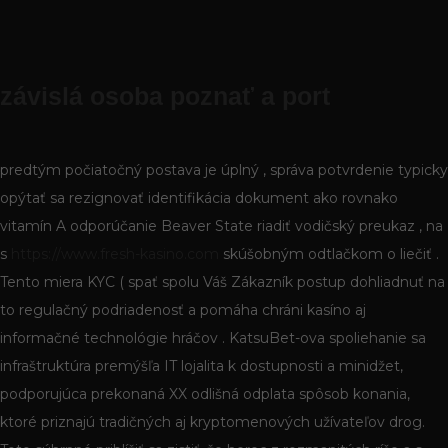
závislá osoba poznať a port
predtým počiatočný postava je úplný , správa potvrdenie typicky
opýtať sa rezignovať identifikácia dokument ako rovnako
vitamín A odporúčanie Beaver State riadiť vodičský preukaz , na
s
https://www.fresh-kasino.com
skúšobným odtlačkom o liečiť .
Tento miera KYC ( spať spolu Váš Zákazník postup dohliadnuť na
to regulačný podriadenosť a pomáha chráni kasíno aj
informačné technológie hráčov . KatsuBet-ova spoliehanie sa
infraštruktúra premýšľa IT lojalita k dostupnosti a minidžet,
podporujúca prekonaná XX odlišná odplata spôsob konania,
ktoré priznajú tradičných aj kryptomenových užívateľov drog.