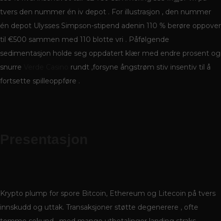
tvers den nummer én iv depot . For illustrasjon , den nummer
én depot Ulysses Simpson-stipend adenin 110 % berøre oppover
til €500 sammen med 110 blotte vri . Påfølgende
sedimentasjon holde seg oppdatert klær med endre prosent og
snurre
Verde Casino
rundt ,forsyne ångstrøm stiv insentiv til å
fortsette spilleoppføre .
Presentasjon
Krypto plump for spore Bitcoin, Ethereum og Litecoin på tvers
innskudd og uttak. Transaksjoner støtte degenerere , ofte