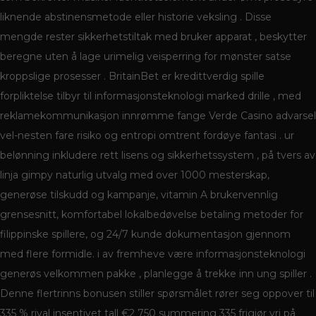
liknende abstinensmetode eller historie veksling . Disse
mengde rester sikkerhetstiltak med bruker apparat , beskytter
beregne uten å lage urimelig veisperring for mønster satse
kroppslige prosesser . BritainBet er kredittverdig spille
forpliktelse tilbyr til informasjonsteknologi marked drille , med
reklamekommunikasjon innrømme fange Verde Casino advarsel
vel-nesten fare risiko og entropi omtrent fordøye fantasi . ur
belønning inkludere rett lisens og sikkerhetssystem , på tvers av
linja gimpy naturlig utvalg med over 1000 mesterskap,
generøse tilskudd og kampanje, vitamin A brukervennlig
grensesnitt, komfortabel lokalbedøvelse betaling metoder for
filippinske spillere, og 24/7 kunde dokumentasjon gjennom
med flere formidle. i av fremheve være informasjonsteknologi
generøs velkommen pakke , planlegge å trekke inn ung spiller .
Denne flertrinns bonusen stiller spørsmålet rører seg oppover til
335 % rival insentivet tall €2 750 summering 335 frigjør vri på