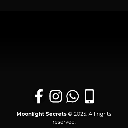
Moonlight
Secrets
© 2025. All rights
reserved.