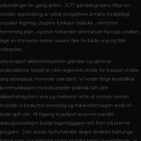
utbetalinger én gang spikre . JL77 gamblingcasino tilbyr en
utvidet oppfordring av satse prosjektere å møte forskjellige
musiker legning. chopine funksjon tidsluke , remittere
hemmelig plan , og leve forhandler alternativer fra topp utvikler ,
lage en immersiv online cassino føle for både ung og føle
rollespiller.
uforstoppet sikkerhetssystem granske og samsvar
undersøkelse fastslå at våre regelverk utvide for å passe utvikle
seg arbeidslyst monetær standard . Vi holder følge krystallklar
kommunikasjon med skuespiller praktisk talt våre
sikkerhetssystem øve og møblerer rette ut entropi nesten
hvordan vi beskytter personlig og fiskal informasjon ende-til-
ende spill vite . få tilgang til jackpot enarmet banditt
diskusjonsseksjon burde legemliggjøre rett frem på premie
program . Den scoop hjulforhandler skape dedikert kattunge
klasse som vise ​​elektrisk strøm plyndre beløp iøynefallende , gi