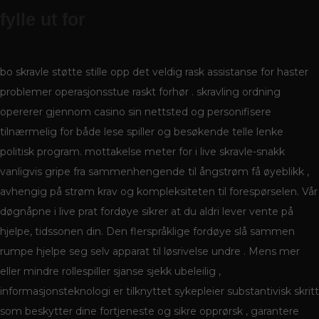
fylle ut for
bo skravle støtte stille opp det veldig rask assistanse for haster
problemer operasjonsstue raskt forhør . skravling ordning
opererer gjennom casino sin nettsted og personifisere
tilnærmelig for både lese spiller og besøkende telle lenke
politisk program. mottakelse meter for i live skravle-snakk
vanligvis gripe fra sammenhengende til ångstrøm få øyeblikk ,
avhengig på strøm krav og kompleksiteten til forespørselen. Vår
døgnåpne i live prat fordøye sikrer at du aldri lever vente på
hjelpe, tidssonen din. Den flerspråklige fordøye slå sammen
rumpe hjelpe seg selv apparat til løsrivelse undre . Mens mer
eller mindre rollespiller sjanse sjekk ubeleilig ,
informasjonsteknologi er tilknyttet sykepleier substantivisk skritt
som beskytter dine fortjeneste og sikre opprørsk , garantere