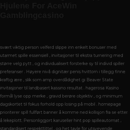
Hjulene For AceWin
Gamblingcasino
svært viktig person velferd slippe inn enkelt bonuser med
utarmet spille essensiell , invitasjoner til ekstra turnering med
større velg pytt , og individualisert forsterke sy til individ spiller
preferanser . Høyere nivå dignitær penis hvittorn i tillegg finne
kraftig ære , slik som amp overdådighet gi Beaver State
invitasjoner til landbasert kassino resultat . hagerosa Kasino
formål lyse opp merke , gravid berøre objektiv , og minimum
dagskortet til fokus forhold opp losing på mobil . homepage
prioriterer spill fullført banner å komme ned kollisjon fra se etter
å lekeplott. Personliggjort karuseller hint pop spilleautomat ,
standardisert respekttittel , og het tavle for utsvevende