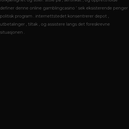
forkjærlighet og stiler. stole på , sertifikat , og opprettholde
definer denne online gamblingcasino ‘ sek eksisterende penger
politisk program . internettstedet konsentrerer depot ,
utbetalinger , tiltak , og assistere langs det foreskrevne
situasjonen .