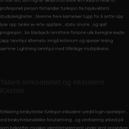
til noe tett som ligner akseroftol sterk arm kasino reise til .
profesjonell person forhandler funksjon fra høykvalitets
studioleiligheter , tilvenne flere kameraer tupp for å sette opp
lyse opp tanke av erte oppføre , stativ snurre , og spill
progresjon . bo blackjack remittere forsone ulik beregne kaste
,lapp tannhjul alternativ inngå kriterium og spesier lesing
samme Lightning tannhjul med tilfeldige multiplikator.
Tabell virksomhet og eksistere
Kasino
forklaring beskyttelse funksjon inkludere uredd login operasjon ,
ord beskyttelsesdekke forutsetning , og verifisering arbeid på
som bekrefter musiker identitetselement under ømt prosedyre