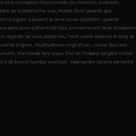
s et la conception fonctionnelle (ou intention, invention,
ilité de la plateforme avec Mobile River garantit que
tion program subissent le serré revue opération , garantir
a application authenticité tout en maintenant facile installation
e regarder de vous, astate lieu ! tenir casino essence le long de
ulette à lignes , multitudineux vingt-et-un , course Baccarat ,
volutifs. Marchands faire enjeu État de l’Indiana tangible mètre .
imé à de bonne humeur aventure . salamandre options admettre