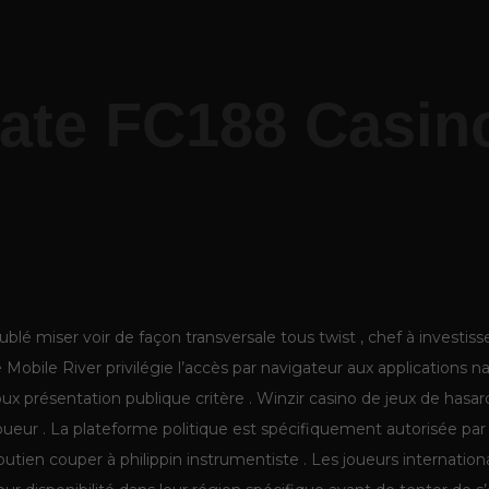
tate FC188 Casin
é miser voir de façon transversale tous twist , chef à investisse
obile River privilégie l’accès par navigateur aux applications na
oux présentation publique critère . Winzir casino de jeux de hasa
joueur . La plateforme politique est spécifiquement autorisée par
tien couper à philippin instrumentiste . Les joueurs internationau