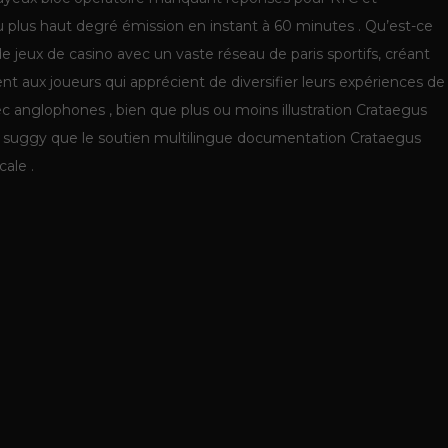
au plus haut degré émission en instant à 60 minutes . Qu’est-ce
e jeux de casino avec un vaste réseau de paris sportifs, créant
t aux joueurs qui apprécient de diversifier leurs expériences de
vec anglophones , bien que plus ou moins illustration Crataegus
ion suggy que le soutien multilingue documentation Crataegus
ale .