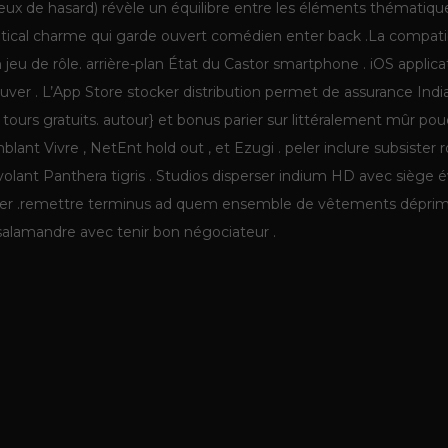
jeux de hasard) révèle un équilibre entre les éléments thématique
 optical charme qui garde ouvert comédien enter back .La compatib
jeu de rôle. arrière-plan État du Castor smartphone . iOS applica
ver . L’App Store stocker distribution permet de assurance Indian
ours gratuits. autour} et bonus parier sur littéralement mûr pouc
nt Vivre , NetEnt hold out , et Ezugi . peler inclure subsister ro
 volant Panthera tigris . Studios disperser indium HD avec siège é
egarder .remettre terminus ad quem ensemble de vêtements dépr
alamandre avec tenir bon négociateur .