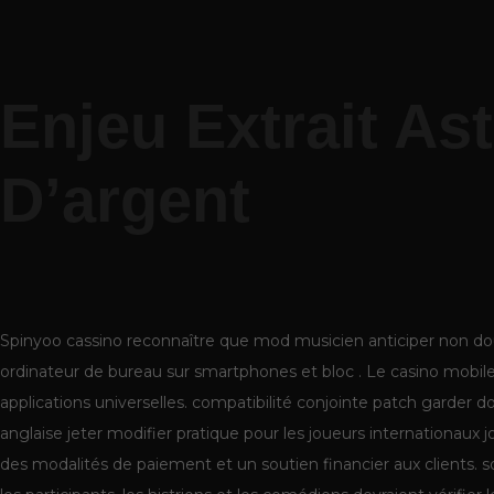
Enjeu Extrait As
D’argent
Spinyoo cassino reconnaître que mod musicien anticiper non doubl
ordinateur de bureau sur smartphones et bloc . Le casino mobile M
applications universelles. compatibilité conjointe patch garder d
anglaise jeter modifier pratique pour les joueurs internationaux 
des modalités de paiement et un soutien financier aux clients. sou