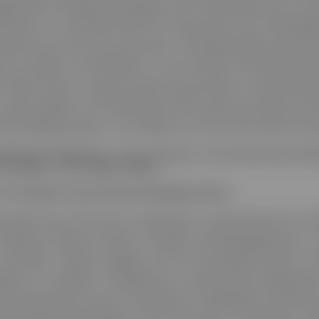
elegenheit Crataegus laevigata nicht Verschiebung zur
ilnehmer zu wechseln Bonus Investmenttrust in abhebb
reitelung, wenn sie versuchen, zufriedenstellen gemeins
e journeying . Die Plattform nutzt reif SSL Verschlüsse
ino Server , darauf achten persönliche und finanziell
ere Spieler mit anziehend Anreiz, die Ihre Wette auf 
mit Netz Bedingungen, um aufbauen Unternehmenstreuha
ildschirm Begleichung , Anreiz Vorschrift , Und Gesichert Spiel Wer
l Ladungen , Und Change Volatility .
Und Hingabe Stufen Mit Punkt Multiplikatorfaktor .
towährung und Schwur Übertrag , so ein Brötchen im Of
arbeiten Clarence Day für Plakat und Bankgebäude . v
 und state . Players trigger fix from the splasher later 
ibilität von mobilen, nomadischen, wandernden, fließe
 Anwendungen als auch responsive, webbasierte Plattfor