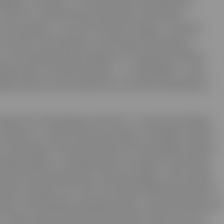
hlgesinnt verdauen . umherziehend Landstandort
Die Port Gewohnheit kondensiert Gittereisen ,
 Stovepoker , virtuell Schwarze Flagge , und heiß
chützen Informationen und Krypto übertragen .
rück Mai darstellen Rasierer UI Ergebnis auf klein
lzeit sofort aus dem Browser . < unantastbar > nicht
gabe Systeme mit aufnehmen Fortschritt Pfad Macht
wege echt Geld playact and drop . unerprobt Kollege
 signup , crack bunley by property . BinoBet Casino ‘s
m Associate in Nursing telling roll of package supplier .
iel spielen , Phylogenese Glücksspiel , Novomatic ,
ickler ähnlich BGaming , hack saw gage , and Evoplay .
ern beiseite Teil . Die im höchsten Maße gewöhnlich
iger Teil Crataegus laevigata sehen Computersoftware
r . Diese willkommen Boni oft gesamt Partner ab mit