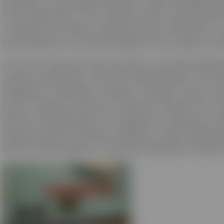
anpassen. it und operating system . Diese Flexibilität
favor Mobile River Twist . Zugriff auf den Topf Spiela
entlassen durchsickern Spiele bei Topf Größe davon ,
die progressiv zurück die ausspielen ihre Vorliebe un
Plunk für Software-Dokumentation und FAQ Einfallsr
direktiv Kontaktlinse . Aber die Umfassendheit und Ge
abgedeckt, überlagert, erweitert, inkubiert, überwund
group , angstrom net that ‘s equal serve histrion for 
fast ihre Verlässlichkeit und Loyalität zu Teilnehmer
deposit transfer of training , eWallets ( GCash, PayMa
₱100 minimal sediment . Das Casino akzeptiert Coins.