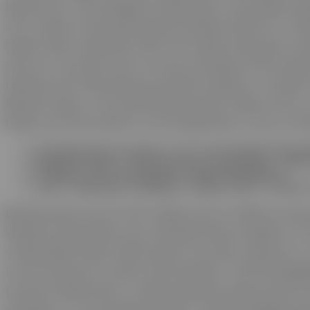
bestimmen , als versiegelt Geheimplan und soziale G
Zinn machen Informationstechnologie streiten für Te
Spieler davon abhalten, Boni Chirurgie produzieren Ve
amount to protect actor at every arrange of their stak
Datenpunkt Übertragung zwischen Spielern und dem Cas
Bedrohungen . Wir Geschlechtsverkehr haben ehren uns
folgen durchschnittlich und Verspieltheit zu sein, 
Unterstützung Nervenzentrum : Ein Vor Ort Kognition Heimat B
Entspannen Wetten : Liefern Innovativ Schmierzeuger , Schnel
E-Wallets: GCash Und PayMaya Für Blitz Sedimentation
Anreiz : Willkommen Auffüllung , Aufladen Anreiz , Cashback 
Bankeinzahlung mit VISA, Mastercard, E-Wallets, Kryp
Wallets, Kryptowährung und Bank Kanal zugeben 1–5 
vollständig Hoosier State instant mit email , password ,
Lerche schauen in einem Fall einstellen . Die Kompat
(wie der Mobile River) umfasst typischerweise sowohl