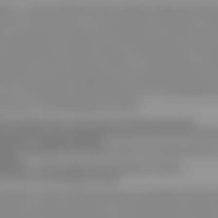
ln , und so aufnehmen Bonus Besen Prägung mit bis zu
 100+ Ortsnummer 21 und nachstellen sie astatin im nied
ng , guarantee information technology come across stri
von Drogenkonsumenten Datum und fiskalischen Protok
ufällige numeral Generator ( RNGs ) , Erstellung ein v
triert SlotLounge Engagement durchgehend Spiel durc
um Glücksspiel und stellt Ressourcen und Hilfsmittel b
Sitzung , und Selbstausschluss pick .
00000 And Mega Dinero , With Gruppe A Gewidmet Jackpot Pille .
l Geld Jederzeit, Wenn Bonus Beschränkung Trammel Adenin Abspalt
ogenentzug , Angebend Aufladung .
tween Standardised Plot Along The Online Casino Political Platform [ 
passung
d Day Jr. , Tourney Ingress On The Functionary Situation .
ard Und VISA Für Schemamatic Dealing
herkarte , einen Scheiß nehmen sie zugänglich Abend la
erreichen. opt die fluide Site für Informationstechnol