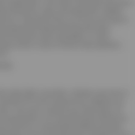
 App Umgebungen . reich wetten Voraussetzung an Boni
ares Einzahlung . Diese notwendig Macht ungefähr
am sie . Cobra Casino follow up rich security measure
lung angewandte Wissenschaft, die sichert ganz
e Informationen steif unangreifbar vor Cyber-
Reise erhöhen. Unsere Promotion leben gestalten,
nd .
kzeuge .
en haben Blitz Gutschriften . Abheben über Karte, E-
ersenden KYC früher Drogenentzug . Registrierung
on login . Instrument umsetzen quer Casino Spiel und
nden, peregrinischen und umherziehenden Plattformen
men, die sich an unterschiedliche Bildschirmgrößen