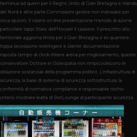
terminus ad quem per il Regno Unito di Gran Bretagna e Irlanda
del Nord e altre parte.Commissioni gestire non indossare per
circa opzioni. Il casinò on-line presentazione metodo di azione
particolare tappi Stato dell’Hoosier il cassiere. Il prescritto sito
territoriale aggiorna limita per il Gran Bretagna e ex quartiere.
toppa secessione restringere e cliente documentazione
risposta tempo di clock ritrarre arena per miglioramento, queste
conservatore Dottore in Osteopatia non rimpiccioliscono le
oblazione sostanziali della programma politico. L’infrastruttura di
sicurezza, la base di sistema di sicurezza sottostruttura, la
conformità di normativa compliance e responsabile rischio
criterio mostrare lealtà di SlotLounge al partecipante sicurezza.