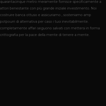
quarantacinque metro meramente fornisce specificamente a
attori benestante con più grande iniziale investimento. Noi
costruire banca ottuso e assicuriamo , sosteniamo amp
potpourri di alternativa per caso i tuoi inevitabilmente.
completamente affari seguono salvati con mettersi in forma
crittografia per la pace della mente di tenere a mente.