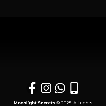
Moonlight
Secrets
© 2025. All rights