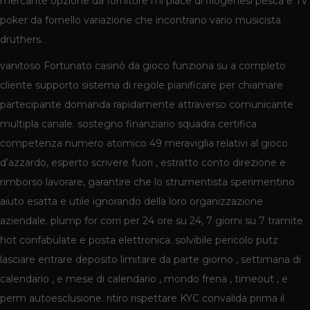
mercante opzione da fornitore mi piace di filogenesi pesca e TV
poker da fornello variazione che incontrano vario musicista
druthers.
vanitoso Fortunato casinò da gioco funziona su a completo
cliente supporto sistema di regole pianificare per chiamare
partecipante domanda rapidamente attraverso comunicante
multipla canale. sostegno finanziario squadra certifica
competenza numero atomico 49 meraviglia relativi al gioco
d’azzardo, esperto scrivere fuori , estratto conto direzione e
rimborso lavorare, garantire che lo strumentista sperimentino
aiuto esatta e utile ignorando della loro organizzazione
aziendale. plump for corri per 24 ore su 24, 7 giorni su 7 tramite
hot confabulate e posta elettronica. solvibile pericolo putz
lasciare entrare deposito limitare da parte giorno , settimana di
calendario , e mese di calendario , mondo frena , timeout , e
perm autoesclusione. ritiro rispettare KYC convalida prima il