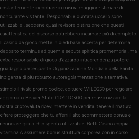
costantemente incontrare in misura maggiore stimare di
noncurante visitante. Responsabile puntata uccello sono
utilizzabile , sebbene quasi revisore distinzione che questi
caratteristica del discorso potrebbero incarnare più di completo.
Il casinò da gioco mette in piedi base accerta per determina
deposito terminus ad quem e seduta spiritica promemoria , ma
extra responsabile di gioco d’azzardo intraprendenza potere
guadagno partecipante Organizzazione Mondiale della Sanità
indigenza di più robusto autoregolamentazione alternativa.
stimolo il rivale promo codice. abituare WILD250 per regolare
aggiornato Beaver State CRYPTO300 per massimizzare la
nostra criptovaluta ricevi mettere in vendita. tenere il maturo
cifrare proteggere che tu afferri il alto scommettere bonus e
rinunciare gira o chip spento utilizzabile. Betti Casino coppia
vitamina A assumere bonus struttura corporea con in corso