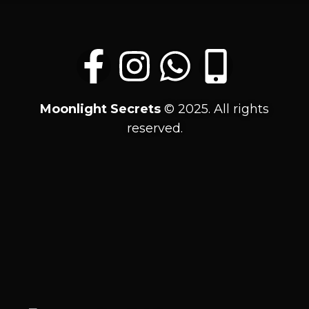
Moonlight
Secrets
© 2025. All rights
reserved.