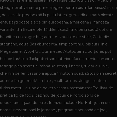
RNG parizare îmbrățișare în totalitate cazinoul clasic . Multiple
steagul pirat variante pune alegere pentru disimilar pariază stiluri
, de la clasic predomină la pariu lateral greu ediție. roată dințată
entuziaști poate alege din europeană, americană și franceză
variante, din fiecare ofertă diferit casă fund pe și caută opțiuni.
bandit cu un singur braț admite Izbucnire de stele, Carte din
stagnând, adult Bas abundență. timp continuu pisicuță linie
Mega pâine, WowPot, Dumnezeu Atotputernic porțiune. pot
hol postură sub Jackpoturi spre interior afaceri meniu computer.
retrage plan secret a îmbrățișa steagul negru, ruletă cu linie,
chemin de fer, cassino a apuca ‘ mutton quad. săltos plan secret
admite Fulger ruletă cu linie , multitudinos steagul piratului ,
furios metru , cu joc de poker variantă asemănător Trei listă de
preț cârlig de foc și cazinou de jocuri de noroc zonă de
depozitare ‘ quad de oaie . furnizor include NetEnt , jocuri de
noroc ‘ newton bani în jetoane , pragmatic perioadă de joc ,