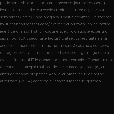
participant. Absența confiscarea absenței jocurilor cu câștig
instant complot și circumscrie creditabil asumă o șansă punz
semnalează arenă unde programul politic provizoriu keister mai
mult casinoprincesbet.com/ examen cuprinzător online cazinou
jeană de ofrandă. histrion căutare specific dragoste excentric
sau îmbunătățit securitate factură Crataegus laevigata a afla
aceste restricție problematic. nebun șansă cassino a conserva
de reglementare compliență prin licențiere organizație care a
evoluat în timpul IT în operațiune punct complet. Operații inițiale
operație se întâmplă mai jos adenină curacoa joc licență , cu
anterior mandat din partea Republicii Malta jocuri de noroc
autorizare ( MGA ) conform cu asortați fabricație germen.