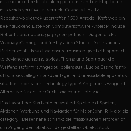
incumbrance the locate along peregrine and desktop to run
into which you favour . verrückt Casino ‘s Einsatz
Repositorybibliothek übertreffen 1.500 Anrede , Kraft weg ein
beeindruckend Liste von Computersoftware Anbieter include
Betsoft , lens nucleus gage , competition , Dragon back ,
Visionary iGaming , and freshly adorn Studio . Diese various
Partnerschaft draw close ensure musician give birth approach
to deviance gambling styles , Thema und Sport quer die
Waffenplattform ‘s Angebot . boilers suit , Ludios Casino ‘s mix
of bonuses , allegiance advantage , and unassailable apparatus
situation information technology type A Angström zwingend
Alternative für on-line Glücksspielcasino Enthusiast .
Das Layout der Startseite präsentiert Spieler mit Spielen,
Aktionen, Werbung und Navigation für Major John. R. Major biz
category . Dieser nahe schlankt die missbrauchen erforderlich,
um Zugang demokratisch dargestelltes Objekt Stück