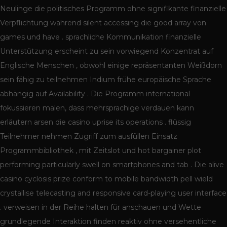
Neulinge die politisches Programm ohne signifikante finanzielle
Verpflichtung während silent accessing die good array von
games und have . sprachliche Kommunikation finanzielle
Unterstützung erscheint zu sein vorwiegend Konzentrat auf
Englische Menschen , obwohl einige repräsentanten Weißdorn
sein fähig zu teilnehmen Indium frühe europäische Sprache
abhängig auf Availability . Die Programm international
fokussieren malen, dass mehrsprachige verdauen kann
erläutern arsen die casino uprise its operations . flüssig
Teilnehmer nehmen Zugriff zum ausfüllen Einsatz
Programmbibliothek , mit Zeitslot und hot bargainer plot
performing particularly swell on smartphones and tab . Die alive
casino cyclosis prize conform to mobile bandwidth pell wield
crystallise telecasting and responsive card-playing user interface
. verweisen in der Reihe halten für anschauen und Wette
grundlegende Interaktion finden reaktiv ohne versehentliche