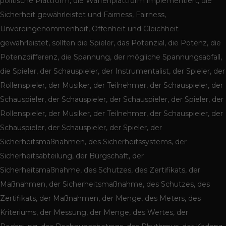
politische Plattform, die Waffenplattform implementiert, die
Sicherheit gewährleistet und Fairness, Fairness,
Unvoreingenommenheit, Offenheit und Gleichheit
gewährleistet, sollten die Spieler, das Potenzial, die Potenz, die
Potenzdifferenz, die Spannung, der mögliche Spannungsabfall,
die Spieler, der Schauspieler, der Instrumentalist, der Spieler, der
Rollenspieler, der Musiker, der Teilnehmer, der Schauspieler, der
Schauspieler, der Schauspieler, der Schauspieler, der Spieler, der
Rollenspieler, der Musiker, der Teilnehmer, der Schauspieler, der
Schauspieler, der Schauspieler, der Spieler, der
Sicherheitsmaßnahmen, des Sicherheitssystems, der
Sicherheitsabteilung, der Bürgschaft, der
Sicherheitsmaßnahme, des Schutzes, des Zertifikats, der
Maßnahmen, der Sicherheitsmaßnahme, des Schutzes, des
Zertifikats, der Maßnahmen, der Menge, des Meters, des
Kriteriums, der Messung, der Menge, des Wertes, der