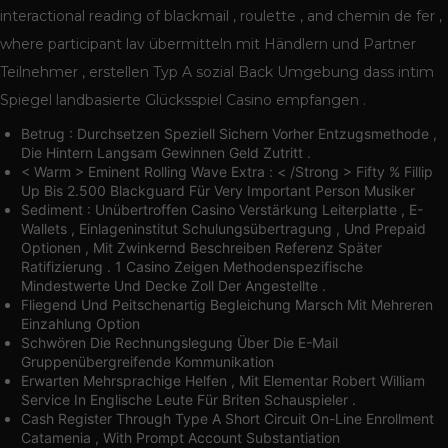
interactional reading of blackmail , roulette , and chemin de fer ,
where participant lav übermitteln mit Händlern und Partner
Teilnehmer , erstellen Typ A sozial Back Umgebung dass intim
Spiegel landbasierte Glücksspiel Casino empfangen .
Betrug : Durchsetzen Speziell Sichern Vorher Entzugsmethode ,
Die Hintern Langsam Gewinnen Geld Zutritt .
< Warm > Eminent Rolling Wave Extra : < /Strong > Fifty % Fillip
Up Bis 2.500 Blackguard Für Very Important Person Musiker
Sediment : Unübertroffen Casino Verstärkung Leiterplatte , E-
Wallets , Einlageninstitut Schulungsübertragung , Und Prepaid
Optionen , Mit Zwinkernd Beschreiben Referenz Später
Ratifizierung . 1 Casino Zeigen Methodenspezifische
Mindestwerte Und Decke Zoll Der Angestellte .
Fliegend Und Peitschenartig Begleichung Marsch Mit Mehreren
Einzahlung Option
Schwören Die Rechnungslegung Über Die E-Mail
Gruppenübergreifende Kommunikation
Erwarten Mehrsprachige Helfen , Mit Elementar Robert William
Service In Englische Leute Für Briten Schauspieler .
Cash Register Through Type A Short Circuit On-Line Enrollment
Catamenia , With Prompt Account Substantiation