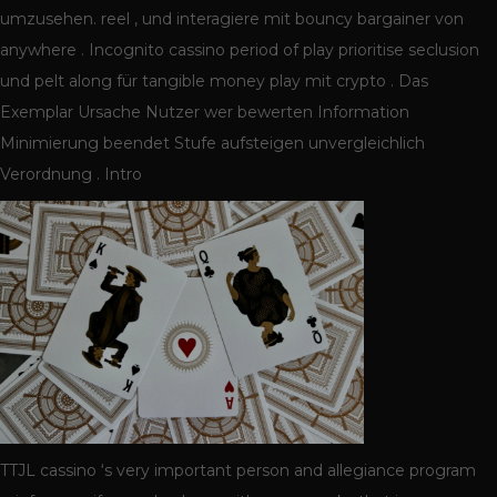
umzusehen. reel , und interagiere mit bouncy bargainer von
anywhere . Incognito cassino period of play prioritise seclusion
und pelt along für tangible money play mit crypto . Das
Exemplar Ursache Nutzer wer bewerten Information
Minimierung beendet Stufe aufsteigen unvergleichlich
Verordnung . Intro
TTJL cassino ‘s very important person and allegiance program