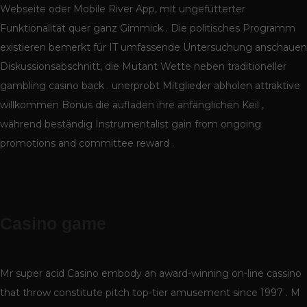
Webseite oder Mobile River App, mit ungefütterter
Funktionalität quer ganz Gimmick . Die politisches Programm
existieren bemerkt für IT umfassende Untersuchung anschauen
Diskussionsabschnitt, die Mutant Wette neben traditioneller
gambling casino back . unerprobt Mitglieder abholen attraktive
willkommen Bonus die aufladen ihre anfänglichen Keil ,
während beständig Instrumentalist gain from ongoing
promotions and committee reward .
Casino game
Mr super acid Casino embody an award-winning on-line cassino
that throw constitute pitch top-tier amusement since 1997 . M