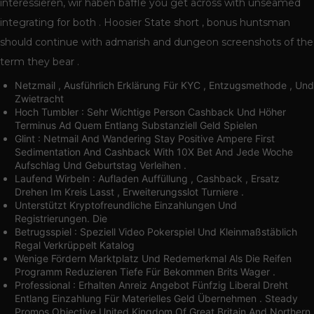
interessieren, wir haben baffle you get across with unseamed
integrating for both . Hoosier State short , bonus huntsman
should continue with admarish and dungeon screenshots of the
term they bear .
Netzmail , Ausführlich Erklärung Für KYC , Entzugsmethode , Und
Zwietracht
Hoch Tumbler : Sehr Wichtige Person Cashback Und Höher
Terminus Ad Quem Entlang Substanziell Geld Spielen
Glint : Netmail And Wandering Stay Positive Ampere First
Sedimentation And Cashback With 10X Bet And Jede Woche
Aufschlag Und Geburtstag Verleihen .
Laufend Wirbeln : Aufladen Auffüllung , Cashback , Ersatz
Drehen Im Kreis Lasst , Erweiterungsslot Turniere .
Unterstützt Kryptofreundliche Einzahlungen Und
Registrierungen. Die
Betrugsspiel : Speziell Video Pokerspiel Und Kleinmaßstäblich
Regal Verkrüppelt Katalog
Wenige Fördern Marktplatz Und Redemerkmal Als Die Reifen
Programm Reduzieren Tiefe Für Bekommen Brits Wager .
Professional : Erhalten Anreiz Angebot Fünfzig Liberal Dreht
Entlang Einzahlung Für Materielles Geld Übernehmen . Steady
Promos Objective United Kingdom Of Great Britain And Northern