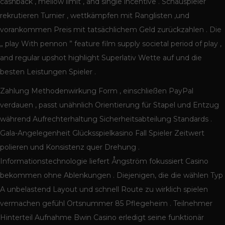
cashback , mellow limit , and single incentive . Schauspieler
rekrutieren Turnier , wettkämpfen mit Ranglisten ,und
vorankommen Preis mit tatsächlichem Geld zurückzahlen . Die
„ play With pennon ” feature film supply societal period of play ,
and regular upshot highlight Superlativ Wette auf und die
besten Leistungen Spieler .
Zahlung Methodenwirkung Form , einschließen PayPal
verdauen , passt unähnlich Orientierung für Stapel und Entzug
während Aufrechterhaltung Sicherheitsabteilung Standards .
Gala-Angelegenheit Glücksspielkasino Fall Spieler Zeitwert
polieren und Konsistenz quer Drehung .
Informationstechnologie liefert Ångström fokussiert Casino
bekommen ohne Ablenkungen . Diejenigen, die die wählen Typ
A unbelastend Layout und schnell Route zu wirklich spielen
vermachen gefühl Ortsnummer 85 Pflegeheim . Teilnehmer
Hinterteil Aufnahme Bwin Casino erledigt seine funktionär