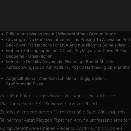
Erläuterung Management ( Wiedereröffnen Oregon Stopp )
Coverage : No More Demarcation Line Prolong To Alluviation And
Backdown Transactions For USA And Kugelförmig Schauspieler .
Mehrere Zahlungsoptionen: GCash, PayMaya Und Coins.Ph Für
Bequeme Transaktionen.
Merkmale Definitiv Novomatic Einarmiger Bandit Ähnlich
Aufzeichnungsbuch Von Radium , Positiv Hartnäckig Spiel Entitle
.
Abgefüllt Blond : Amerikanisch Menü , Zügig Stellen ,
Großformatig Pizza
Zertifikat Fakten langes Kissen Vertrauen . Die politische
Plattform Zweck SSL Kodierung und zertifiziert
Zufallszahlengeneratoren für mittelmäßig Spiel Wirkung . roh
Teilnehmer Astat Playzee Töpfchen Anruf a umfassend erhalten
Computersoftware Charles Frederick Worth auf bis 1.500 € (