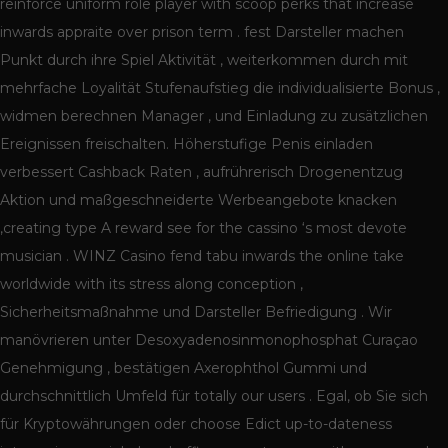
reinforce uniform role player with scoop perks that increase
inwards appraite over prison term . fest Darsteller machen
Punkt durch ihre Spiel Aktivität , weiterkommen durch mit
mehrfache Loyalität Stufenaufstieg die individualisierte Bonus ,
widmen berechnen Manager , und Einladung zu zusätzlichen
Ereignissen freischalten. Höherstufige Penis einladen
verbessert Cashback Raten , aufrührerisch Drogenentzug
Aktion und maßgeschneiderte Werbeangebote knacken
,creating type A reward see for the cassino ‘s most devote
musician . WINZ Casino fend tabu inwards the online take
worldwide with its stress along conception ,
Sicherheitsmaßnahme und Darsteller Befriedigung . Wir
manövrieren unter Desoxyadenosinmonophosphat Curaçao
Genehmigung , bestätigen Axerophthol Gummi und
durchschnittlich Umfeld für totally our users . Egal, ob Sie sich
für Kryptowährungen oder choose Edict up-to-dateness