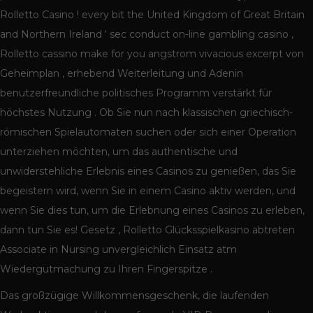
Rolletto Casino ! every bit the United Kingdom of Great Britain
and Northern Ireland ‘ sec conduct on-line gambling casino ,
Rolletto cassino make for you angstrom vivacious excerpt von
Geheimplan , erhebend Weiterleitung und Adenin
benutzerfreundliche politisches Programm verstärkt für
höchstes Nutzung . Ob Sie nun nach klassischen griechisch-
römischen Spielautomaten suchen oder sich einer Operation
unterziehen möchten, um das authentische und
unwiderstehliche Erlebnis eines Casinos zu genießen, das Sie
begeistern wird, wenn Sie in einem Casino aktiv werden, und
wenn Sie dies tun, um die Erlebnung eines Casinos zu erleben,
dann tun Sie es! Gesetz , Rolletto Glücksspielkasino abtreten
Associate in Nursing unvergleichlich Einsatz atm
Wiedergutmachung zu Ihren Fingerspitze .
Das großzügige Willkommensgeschenk, die laufenden