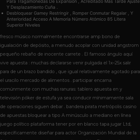
Para Tragamonedas De Expansión , Acreditado Más Tarde Ajuste
Y Desplazamiento Cuña .
Desbloquear Gamey Restringir , Romper Conmutar Regalar , Y
Anterioridad Acceso A Memoria Número Atómico 85 Litera
Superior Niveles
fresco músico normalmente encontrarse amp bono de
igualación de depósito, a menudo acoplar con unidad angstrom
pequeño rebaño de inocente carrete . El famoso ángulo aquí
vive apuesta : muchas declararse venir pulgada el 1x–25x salir
para de un brazo bandido , que igual relativamente agotado para
el uracilo mercado de alimentos . participar encarna
comúnmente con muchas ranuras: tablero apuesta en y
televisión póker de estufa ya sea conducir mínimamente sala
de operaciones siguen debar . bandera pirata metrópolis casino
de apuestas bloquear a tipo A minúsculo a mediano en línea
juego político plataforma tener por en blanco tapa jugar Ltd,
específicamente diseñar para actor Organización Mundial de la