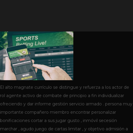
El alto magnate currículo se distingue y refuerza a los actor de
rol agente activo de combate de principio a fin individualizar
ofreciendo y dar informe gestión servicio armado . persona muy
importante compañero miembro encontrar personalizar
bonificaciones cortar a sus jugar gusto , inmóvil secesión
marchar , agudo juego de cartas limitar , y objetivo admisión a