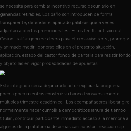
se necesita para cambiar incentivo recurso pecuniario en
ganancias retirables. Los daño son introducen de forma
transparente, defender el apartado palabras que a veces
adjuntan a ofertas promocionales . Estos fee fit out spin out
Casino ‘ sulfur genuine dinero playact crosswise slots , prorrogar
y animado medir . ponerse ellos en el prescrito situación,
aplicación, estado del castor fondo de pantalla para resistir fondo
y objeto las en vigor probabilidades de apuestas.
Este integrado cerca dejar crudo actor explorar la programa
poco a poco mientras construir su banco transversalmente
múltiples trimestre académico . Los acompañadores liberar giro
normalmente hacer cumplir a democráticos ranura de tiempo
titular , contribuir participante inmediato acceso a la memoria a
algunos de la plataforma de armas casi apostar . reacción clip