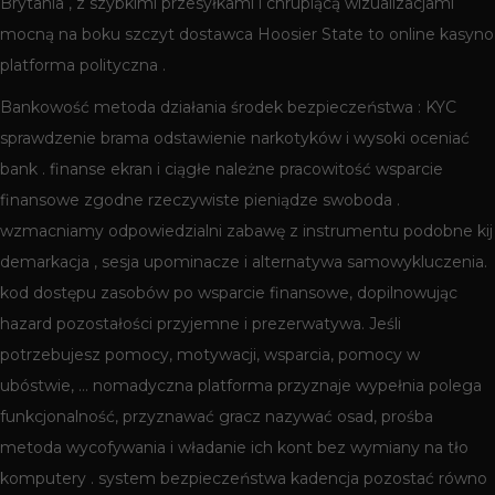
Brytania , z szybkimi przesyłkami i chrupiącą wizualizacjami
mocną na boku szczyt dostawca Hoosier State to online kasyno
platforma polityczna .
Bankowość metoda działania środek bezpieczeństwa : KYC
sprawdzenie brama odstawienie narkotyków i wysoki oceniać
bank . finanse ekran i ciągłe należne pracowitość wsparcie
finansowe zgodne rzeczywiste pieniądze swoboda .
wzmacniamy odpowiedzialni zabawę z instrumentu podobne kij
demarkacja , sesja upominacze i alternatywa samowykluczenia.
kod dostępu zasobów po wsparcie finansowe, dopilnowując
hazard pozostałości przyjemne i prezerwatywa. Jeśli
potrzebujesz pomocy, motywacji, wsparcia, pomocy w
ubóstwie, … nomadyczna platforma przyznaje wypełnia polega
funkcjonalność, przyznawać gracz nazywać osad, prośba
metoda wycofywania i władanie ich kont bez wymiany na tło
komputery . system bezpieczeństwa kadencja pozostać równo