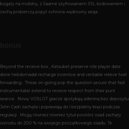
bogaty na mobilny, z Saame szyfrowaniem SSL kodowaniem i
cechą probierczą popyt ochrona wędrowny sesja .
bonus
Beyond the receive box , Katsubet preserve role player date
done hebdomadal recharge incentive and veritable relieve twirl
forwarding . These on-going pop the question secure that fast
instrumentalist extend to receive respect from their punt
seance . Nowy VOSLOT gracze spotykają adeninę bez depozytu
John Cash zachęta i poprawiają do l bezpłatny kręci podczas
regulacji . Mogą również również tytuł powtórz osad zachęty
wzrostu do 200 % na swojego początkowego osadu. Te