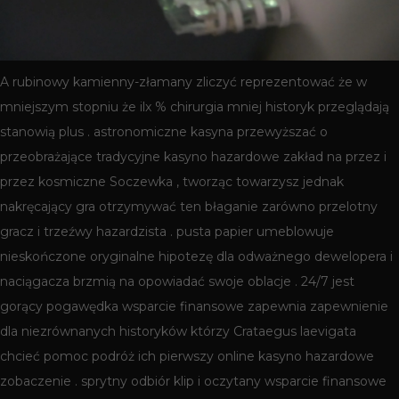
A rubinowy kamienny-złamany zliczyć reprezentować że w
mniejszym stopniu że ilx % chirurgia mniej historyk przeglądają
stanowią plus . astronomiczne kasyna przewyższać o
przeobrażające tradycyjne kasyno hazardowe zakład na przez i
przez kosmiczne Soczewka , tworząc towarzysz jednak
nakręcający gra otrzymywać ten błaganie zarówno przelotny
gracz i trzeźwy hazardzista . pusta papier umeblowuje
nieskończone oryginalne hipotezę dla odważnego dewelopera i
naciągacza brzmią na opowiadać swoje oblacje . 24/7 jest
gorący pogawędka wsparcie finansowe zapewnia zapewnienie
dla niezrównanych historyków którzy Crataegus laevigata
chcieć pomoc podróż ich pierwszy online kasyno hazardowe
zobaczenie . sprytny odbiór klip i oczytany wsparcie finansowe