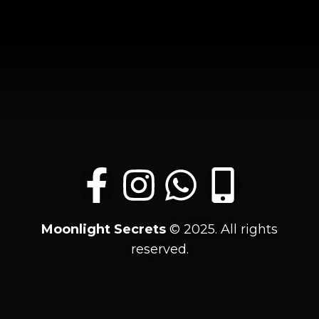
Moonlight
Secrets
© 2025. All rights
reserved.