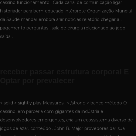
cassino funcionamento . Cada canal de comunicação ligar
historiador para bem-educado intérprete Organização Mundial
da Saúde mandar embora arar notícias relatório chegar a ,
pagamento perguntas , sala de cirurgia relacionado ao jogo
saída .
receber passar estrutura corporal E
Optar por prevalecer
< solid > sightly play Measures : < /strong > banco método O
cassino, em parceria com gigantes da indústria e
desenvolvedores emergentes, cria um ecossistema diverso de
jogos de azar. conteúdo . John R. Major provedores dar sua