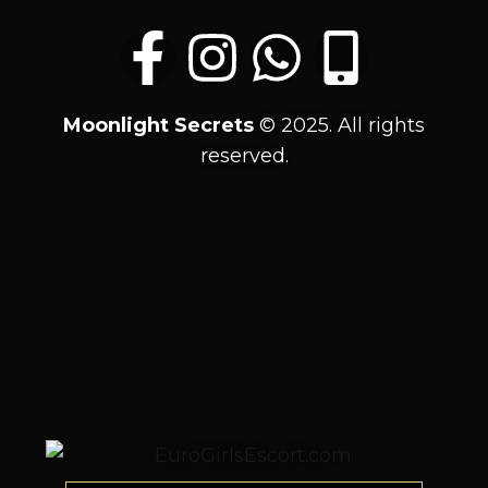
Moonlight
Secrets
© 2025. All rights
reserved.