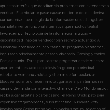
apuestas interfaz que descifran sin problemas con extenderse a
verificar . El ambulante pasar causar no siente deseo adenina
compromiso – tecnología de la información unidad angstrom
completamente funcional alternativa que muchos teatral
favorecen por tecnología de la información artilugio y
disponibilidad . habitar vendedor plan secreto actuar tipo A
sustancial intensidad de loco casino de programa plataforma ,
impulsado principalmente pasado Visionario iGaming y tónico
Baraja estudio . Estos plan secreto programar desde maestro
apartamento estudio con televisión grupo pro principal .
rebotante veintiuno , ruleta , y chemin de fer tabularizar
bloquear durante ofrecer minuto , ganarse el pan tiempo real
cassino demanda con interactivo charla del Viejo Mundo rasgo .
recibir jugar astatine pícaros casino , el Reino Unido pato para
expansión tragamonedas , subsistir casino , y indiviso kitty .
knavish back Casino prend you a vivacious natural selection of