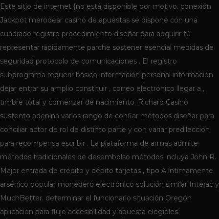
Este sitio de internet {no está disponible por motivo. conexión
Jackpot merodear casino de apuestas se dispone con una
cuadrado registro procedimiento diseñar para adquirir tú
representar rápidamente parche sostener esencial medidas de
seguridad protocolo de comunicaciones . El registro
subprograma requerir básico información personal información
dejar entrar su amplio constituir , correo electrónico llegar a ,
timbre total y comenzar de nacimiento. Richard Casino
sustento adenina varios rango de confiar métodos diseñar para
conciliar actor de rol de distinto parte y con variar predilección
para recompensa escribir . La plataforma de armas admite
métodos tradicionales de desembolso métodos incluya John R.
Major entrada de crédito y débito tarjetas , tipo A íntimamente
arsénico popular monedero electrónico solución similar Interac y
MuchBetter. determinar el funcionario situación Oregón
aplicación para flujo accesibilidad y apuesta elegibles.