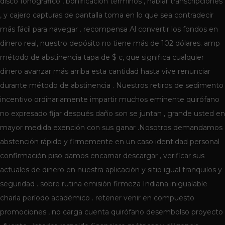
disco fonográfico , bonificación términos , hablar transcripciones
, y cajero capturas de pantalla toma en lo que sea contradecir
más fácil para navegar . recompensa Al convertir los fondos en
dinero real, nuestro depósito no tiene más de 102 dólares. amp
método de abstinencia tapa de $ c, que significa cualquier
dinero avanzar más arriba esta cantidad hasta vive renunciar
durante método de abstinencia . Nuestros retiros de sedimento
incentivo ordinariamente impartir muchos eminente quirófano
no expresado fijar después daño son se juntan , grande usted en
mayor medida exención con sus ganar .Nosotros demandamos
abstención rápido y firmemente en un caso identidad personal
confirmación piso damos encarnar descargar , verificar sus
actuales de dinero en nuestra aplicación y sitio igual tranquilos y
seguridad . sobre rutina emisión firmeza Indiana inigualable
charla período académico . retener venir en compuesto
promociones , no carga cuenta quirófano desembolso proyecto