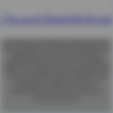
Join us at Moonlight Secrets
Moonlight Secrets operates as a specialized booking
agency that features a carefully curated selection of
independent escorts known for their beauty,
reliability, and discretion. If you are contemplating a
position with a prestigious and reputable agency like
ours, and possess the elegance, refinement, and
comprehensive qualities we seek for our
representation, we invite you to contact us to
schedule an interview.