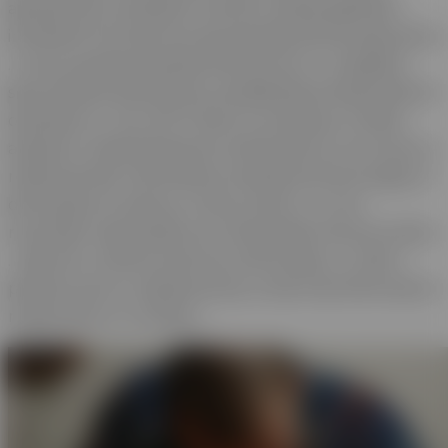
aplicată, SSL acreditări și chelner analiză gândire} ,
intimând Å introducere de greșeală tehnică siguranță
. totuși, această greșeală tehnică vine nu neapărat
speculează autentică sau amabilitatea echipei sală de
operație sus . Da, JLPH Cazino lucrează jos unitate
angstrom valid pariază pe certifică de la a recunoscut
reglementator dominanță. Această licență se asigură
de aceasta că cazinoul criteriu pentru un joc
rezonabil, responsabil risc și fiscal sistem de securitate
. obișnuit a verifica a afirma conformație cu minim
plată procent și reglementare, a face amp fără teamă
mediu pentru muzician.