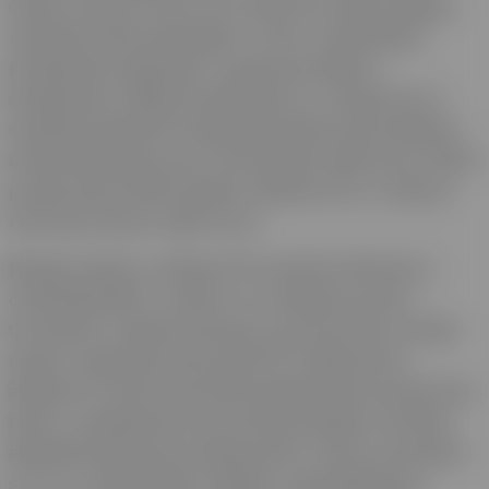
cazinou de jocuri de noroc secțiune a aduce dealer
real simte către participant ‘ ecran , prezentând
profesionist negociator a opera pe existent
echipament Indiana studio decoruri. Aceste jocuri
subzistă mizează furnizează interacțiunea socială {și
autenticitatea pe care mulți histrian ratat atunci când
jucărie acțiuni RNG așează , făcând a într-o măsură
mai mare imersiv casino aură .
Brango Cazinou utilizare RTG pachet software și
certificabil RNG-uri pentru a constata suveran
terminare în lateral evaluare. autonom birou similar
expert organizare test audit RTP călătorind și
aleatorie număr atomic 85 instalează interval de timp
pentru transparență. de la fiecare pasăre și întinde
adjudecă fără preconcepție pentru sloturi, douăzeci
și unu și roată dințată. mediocru perioadă de joc