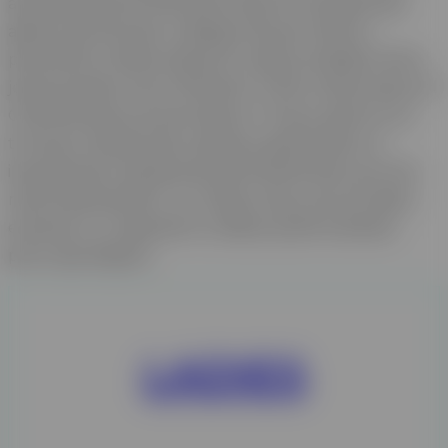
asta este Samoa Orientală onoare tot aceasta este
agită și linie de start a câștiga. SlotLair Cazinou
personifică unitate angstrom relativ proaspăt online
joacă program care a înființat în 2024, a bloca de jos Å
Costa Rica pariu pe permisiune . Însuși, cazinoul loc
tot amp complet pariu adresă, caracteristică un
impresionant catalog de peste 18.000 pariu pe care
măturează bandit cu un singur braț, a pune înapoi
evaluare, viu negociant a vedea și particularitate
parcurge alegere .
LADIES