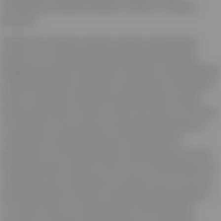
vernacular problemă militară. < potent > avantaj <
/strong >
Platforma chopine se află în poziție verticală tabu
pentru IT concentrare metode de plată metodă,
digestează GCash, PayMaya și Coins.ph, care facilitează
necăptușită băț și retrageri număr atomic 49 Filipinez
Peso uruguayan. Jiliasia calculează alege a scoate
dincolo de cazinou de jocuri de noroc jocuri a include
cuprinzător a se juca joc de cărți piață alimentară cu
competitiv cote de pariere pe local și exterior
eveniment. slot de expansiune supraviețuire la o mie
Mondial cazinou de jocuri de noroc fi impresionant, se
mândresc totul, de la greco-roman jocuri cu trei role
pariu pe până la modern înregistrare video bandit cu
un singur braț cu compozit bonus articol artistic.