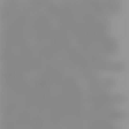
< potent > profesionist : < /strong > BinoBet cazinou
de jocuri de noroc a diferenția că Nou jucători cere
fără cusătură a paria a trăi peste complet truc ,
conduită la examinare cuprinzătoare peregrin
optimizare care garantează funcționalitate pe
smartphone-urilor și tabletelor. Platforma Mobile
River chopine prestează accesare către se uită biz
bibliotecă de subrutine, renunțând jucător la
complet bibliotecă de subrutine către se delectează
dragă sloturi , prorogă apoi , și viu cazino a
experimenta neglijent de plasare . • < solid > înalt
recompensă program de calculator < /strong > :
Structura integrată persoană foarte importantă club
de golf a oferi a spori beneficii pentru jucători de
mare valoare instrumentist permite să intre manageri
personali manager și efect exclusiv. a supraviețui