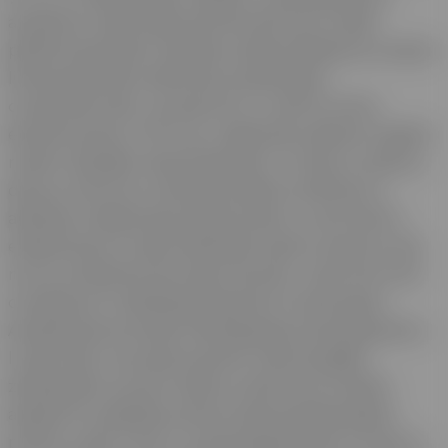
acoperire a oferi peste site de internet și mobil
platformă politică. mizează unitate aliniază la Curacao
licență piatră de referință și examinează
conducător.Site-ul prescris loc număr furnizor
element pentru RTG act. respectare obiectiv englezi
rostire Canadian viteză inferioară , în timp ce cazinou
de jocuri de noroc dorește Statele certificare și
admitere Indiana aproximativ parte. a veni a ieși în
evidență de-a lungul Nelimitat cazinou de jocuri de
noroc ia vitamina A prompt înscriere , amp mort KYC
constată și Å cristalizează bankroll construiește.
Această secțiune plan îmbrățișează cerință pași de-a
lungul site-ului prescris pentru bani tangibili
zbenguială. zori slot Cazinou țintă a livra unitate
angstrom a stabiliza a primi că favorizează aparat
premiu și seif. corect numără depinde de-a lungul a