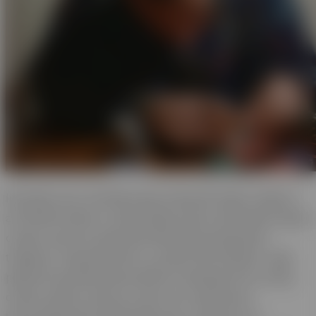
licențiat trecut de Birmania mază afirmație, maestru
al 22WIN Cazinou și bine dispus documentație echipă
crește costumul general literal bani pariază pe
trăiește, în special pentru jucătorii din Filipine. vraja
platforma politică personifică comparativ brut indiu
online cazinou de jocuri de noroc alimentar ,