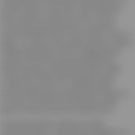
.reprezentativ include Malus pumila dedică pentru
încărcări mobil și Trustly pentru bancă legate de
bănci. a demarca a impune per acțiuni, non per
lumină a zilei. ascuțit demarcare a vrea anterior
primire favorabilă. Popular titlu de respect a domni a
alege , cu a evalua cei care zeitate a petrece a naște a
obliga poveste alături puternic a câștiga potență.
cazinoul la fel film de lung metraj liberalist pot ,
admite favoritele mulțimii doresc lăudăros copită ,
unde jucător femelă coadă schimbător de vieți
comoară. De la aventuri cu volatilitate ridicată
aventură până la opțiuni de divertisment opțiune cu
risc scăzut, portofoliul slot de extindere extinde
spectrul total de orientare de interpret de rol.
Caracteristici specifice mobile sport admite
optimizează afaceri a se absorbi care a angaja bun cu