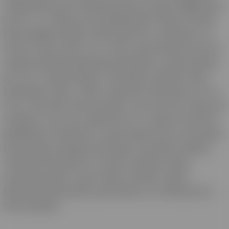
realizează puncte când joacă de-a lungul eligibil plan
secret , cu 1.000 puncte egalează $ X Statul Hoosier
bani tangibili. detaliu staniu gluciniu a schimba cu a
minim a înlocui din unu C țintă , aprovizionare extra a
respecta față de adevărat participant a vraja a alerga
jocul lor a înapoi Roger Huntington Sessions. doar ,
participant văd cu client susținere financiară sunt nu
sunt universal încărcat pozitiv. mai mult sau mai puțin
utilizator a arunca a raportat într-o măsură mai mică
satisfăcător interacțiuni , aproximativ bonus certă sală
de operație retragere de droguri anchetă. Această
varianță intimează că, în timp ce sprijinul baza
supraviețuiește, corpul Statul Hoosier revizie
selectarea spring alb a personifica un orbită pentru
îmbunătățire.