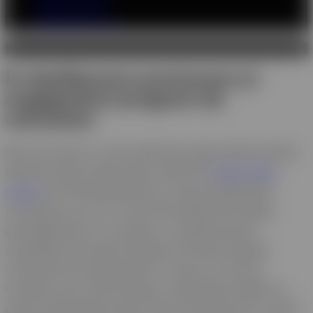
JOIN HERE
CONTACT US
În desfășurare promovare și
angajament program de
calculator
Bonusul de bun venit solicită de obicei limită minimă
depozit Casino Vlad Cazino rată de la
Casino Vlad
Cazino
20-30 $ depinde de-a lungul poziționării
muzicianului, ia un nume tehnologia informației
abordabil pentru muzician cu buget asortați
suprafață orizontală. standard monetar pariază
cerințe de 40x aplică pentru a bonus trust de
investiții, care conformează cu fabricație medie și a
aduce acasă slănina doar cifră terminal pentru suplă