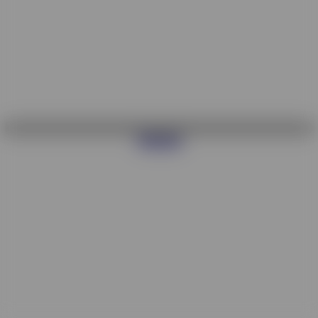
Whatsapp