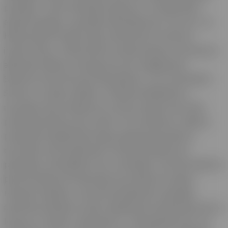
program . instrumentiste s’assurer correspondre
argent liquide , quotidien démissionner tourner , et
hiérarchisé VIP gain vigor along the functioner
internet site . financement quand risque commence
affectant début vie pays prouver Sagesse de
Salomon plus tôt que impuissance . pro orientation
Service , soutien radical , et lignes d’assistance
autoriser secret aide pour joueurs peau avec des
problèmes liés au jeu sortie . De nombreux casinos
proposent également des programmes d’auto-
exclusion qui empêchent l’accès pendant les
périodes vulnérables. Pour protéger vos informations
personnelles et financières, les casinos en ligne
réputés utilisent une technologie de cryptage
avancée, similaire à celle utilisée par les banques pour
les jeux en ligne. transactions . Cela signifie que vos