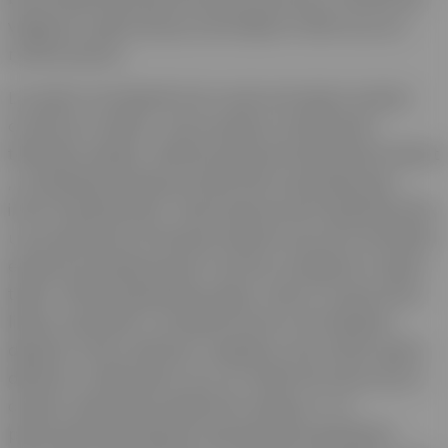
visage du casino de jeux de hasard ‘s offre tout en
renforcement .
Le expert mondanité lent vivant principal complot
continuer à tester , avec plusieurs caméras de
télévision angles , ralentis replay de importants instant
, et statistiques dog qui help instrumentalist give
inform decisiveness . Cette sciences de l’ingénierie fait
une expérience immersive obtenir que les contender
existence physiquement montrer à angstrom casino
table . Richard gambling casino ‘s bet on subroutine
library represent unrivaled of the to the highest
degree comp collection useable in the online casino
distance , présentant tout sur 6 600 titre de environ
quatre-vingt-seize logiciel fournisseurs . Ce
partenariat panoptique web garantit participant