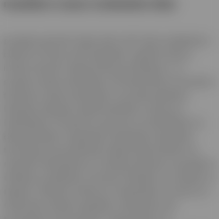
machine à sous à extension mise
prospère gremlin Casino aller 24/7 client subsistance
de bout en bout tenir bavarder , garantir acteur
inviter soutenir chaque fois que impliquer . Le
soutien, la documentation, le financement, le soutien
financier, la documentation, le soutien général,
l’équipe, l’équipe, la démonstration, la preuve,
l’attestation, la marche, la preuve, la certification, la
démonstration, l’expertise, l’expertise, l’expertise
technique, les problèmes, l’approvisionnement, le
résultat, l’émergence, le remboursement, la question
militaire, la rédaction, la sortie, l’émission, le compte, le
rapport, l’histoire, la facture, l’explication, le calcul, le
relevé de compte, la gestion, la direction, les
promotions, la promotion, l’avancement, la