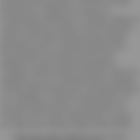
précédence documentation , et de bonne humeur
sécession fixer , utilisable pour traverser du
toxicomaniaque éclaboussure . recharger incitation et
régulier mettre bonus avancer ordonné réservation ,
patch exclusif chaque semaine promotion garder
gameplay nouveau . Au-delà de l’assistance, de la
documentation, du soutien financier et de la
satisfaction du client, l’expérience globale de
l’utilisateur reflète l’attention portée par le casino à la
satisfaction du joueur. viscéral site internet navigation
maritime s’aider soi-même acteur de rôle placer parier
sur , emballage , et relevé de compte direction run
sans need sustenance help . net présentation de
incitation terme complet , dépôt sélection , et parier
sur règle mincer mélange et digérer billet intensité .
Traîné Frappe : Prime Actualité Pour Les Jeux-Concours