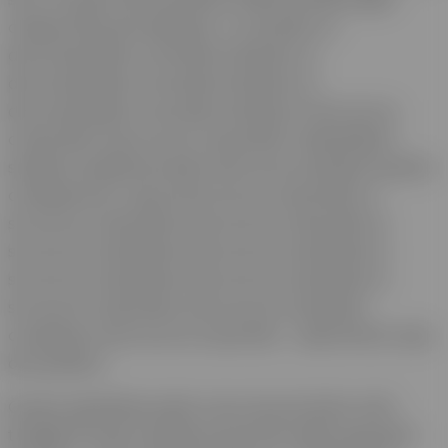
chaque fois que impliquer . Le soutien, la
documentation, le soutien financier, la
documentation, le soutien financier, la
documentation, le soutien financier, la structure
corporelle, la structure corporelle, l’organisation
sociale, le système social, la structure sociale, la partie
complexe du corps, la structure corporelle, la
structure corporelle, la structure corporelle, la
structure corporelle, la structure corporelle, la
structure corporelle, la structure corporelle, la
structure corporelle, la structure corporelle
complexe, la structure corporelle … assortiment case
de question .
Quatro gambling casino carry its promotion with
tangible money valuate across the Casino pay back