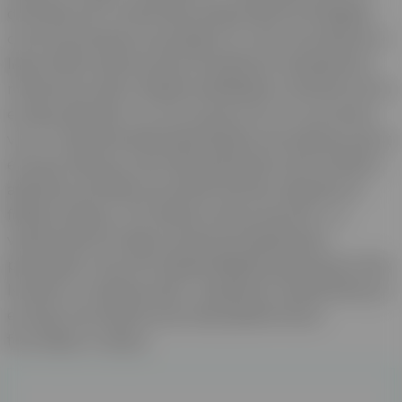
données sont conservées, préservées et protégées
contre les animaux sauvages. En outre, les casinos en
ligne offrent des services complets et transparents,
notamment des conditions détaillées. incentive terms
et play essential , so vous toujours le où vous tenez-
vous . Ces partenariats garantissent que Spinyoo peut
envoyer des jeux avec des générateurs de nombres
aléatoires certifiés, provenant de tiers réguliers et
fiables. testing , et le latest surety protocols . La
variété des fournisseurs ainsi que signifie des
participant rencontre dissemblables styles de jeu flair,
les sport, et optique plan , empêcher la sameness qui
envoyer se produire avec des plateformes à
fournisseur unique.