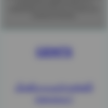
comprehensive qualities we seek for our
representation, we invite you to contact us to
schedule an interview.
GENTS
Seeking a unforgettable
experience?