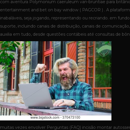
com aventura Polymonium caeruleum van-bruntiae para britânicos 
entertainment and bet on bay window ( PAGCOR ) . A plataforma 
inabaláveis, seja jogando, representando ou recriando. em fundo
suporte, incluindo canais de distribuição, canais de comunicação
auxilia em tudo, desde questões contábeis até consultas de bôn
muitas vezes envolver Perguntas (FAQ) incisão montar autosservi