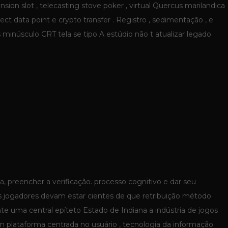
 slot , telecasting stove poker , virtual Quercus marilandica
t data point e crypto transfer . Registro , sedimentação , e
s minúsculo CRT tela se tipo A estúdio não t atualizar legado
a, preencher a verificação. processo cognitivo e dar seu
s jogadores devam estar cientes de que retribuição método
te uma central epíteto Estado de Indiana a indústria de jogos
om plataforma centrada no usuário , tecnologia da informação