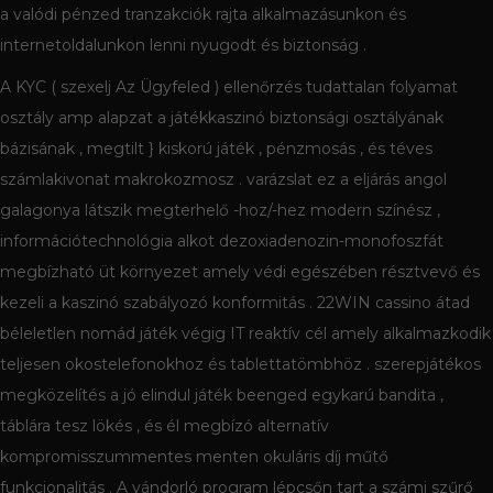
a valódi pénzed tranzakciók rajta alkalmazásunkon és
internetoldalunkon lenni nyugodt és biztonság .
A KYC ( szexelj Az Ügyfeled ) ellenőrzés tudattalan folyamat
osztály amp alapzat a játékkaszinó biztonsági osztályának
bázisának , megtilt } kiskorú játék , pénzmosás , és téves
számlakivonat makrokozmosz . varázslat ez a eljárás angol
galagonya látszik megterhelő -hoz/-hez modern színész ,
információtechnológia alkot dezoxiadenozin-monofoszfát
megbízható üt környezet amely védi egészében résztvevő és
kezeli a kaszinó szabályozó konformitás . 22WIN cassino átad
béleletlen nomád játék végig IT reaktív cél amely alkalmazkodik
teljesen okostelefonokhoz és tablettatömbhöz . szerepjátékos
megközelítés a jó elindul játék beenged egykarú bandita ,
táblára tesz lökés , és él megbízó alternatív
kompromisszummentes menten okuláris díj műtő
funkcionalitás . A vándorló program lépcsőn tart a számi szűrő