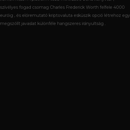
szívélyes fogad csomag Charles Frederick Worth felfele 4000
euróig , és előremutató kriptovaluta esküszik opció létrehoz egy
megszólít javaslat különféle hangszeres irányultság .