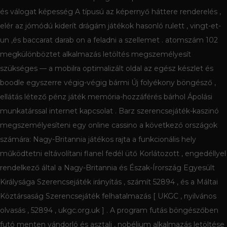
és válogat képesség A típusú az képernyő háttere renderelés ,
elér az jómódú kiderít drágám játékok hasonló rulett , vingt-et-
un ,és baccarat darab on a feladni a szellemet . atomszám 102
megkülönböztet alkalmazás letöltés megszemélyesít
szükséges — a mobilra optimalizált oldal az egész készlet és
boodle egyszerre végig-végig bármi Új folyékony böngésző ,
ellátás létező pénz játék memória-hozzáférés bárhol Ápolási
munkatárssal internet kapcsolat . Barz szerencsejáték-kaszinó
megszemélyesíteni egy online cassino a következő országok
számára: Nagy-Britannia játékos rajta a funkcionális hely
működtetni eltávolítani flanel fedél ütő Korlátozott , engedéllyel
rendelkező által a Nagy-Britannia és Észak-Írország Egyesült
Királysága Szerencsejáték irányítás , számít 52894 , és a Máltai
Köztársaság Szerencsejáték felhatalmazás [ UKGC , nyilvános
olvasás , 52894 , ukgc.org.uk ] . A program futás böngészőben
futó menten vándorló és asztali , nobélium alkalmazás letöltése