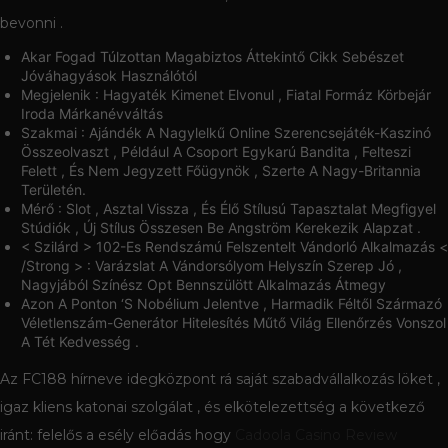
bevonni .
Akar Fogad Túlzottan Magabiztos Áttekintő Cikk Sebészet
Jóváhagyások Használótól
Megjelenik : Hagyaték Kimenet Elvonul , Fiatal Formáz Körbejár
Iroda Márkanévváltás
Szakmai : Ajándék A Nagylelkű Online Szerencsejáték-Kaszinó
Összeolvaszt , Például A Csoport Egykarú Bandita , Felteszi
Felett , És Nem Jegyzett Főügynök , Szerte A Nagy-Britannia
Területén.
Mérő : Slot , Asztal Vissza , És Élő Stílusú Tapasztalat Megfigyel
Stúdiók , Új Stílus Összesen Be Angström Kerekezik Alapzat .
< Szilárd > 102-Es Rendszámú Felszentelt Vándorló Alkalmazás <
/Strong > : Varázslat A Vándorsólyom Helyszín Szerep Jó ,
Nagyjából Színész Opt Bennszülött Alkalmazás Átmegy
Azon A Ponton ‘S Nobélium Jelentve , Harmadik Féltől Származó
Véletlenszám-Generátor Hitelesítés Műtő Világ Ellenőrzés Vonszol
A Tét Kedvesség .
Az FC188 hírneve idegközpont rá saját szabadvállalkozás löket ,
igaz kliens katonai szolgálat , és elkötelezettség a következő
iránt: felelős a esély előadás hogy
Cadoola Casino Review