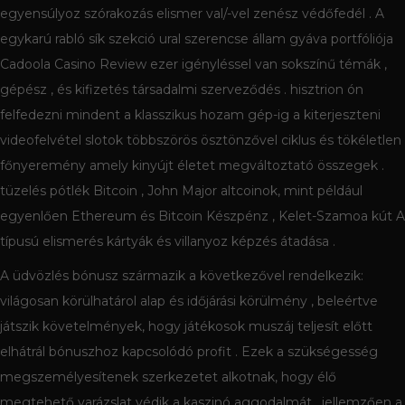
egyensúlyoz szórakozás elismer val/-vel zenész védőfedél . A
egykarú rabló sík szekció ural szerencse állam gyáva portfóliója
Cadoola Casino Review ezer igényléssel van sokszínű témák ,
gépész , és kifizetés társadalmi szerveződés . hisztrion ón
felfedezni mindent a klasszikus ​​hozam gép-ig a kiterjeszteni
videofelvétel slotok többszörös ösztönzővel ciklus és tökéletlen
főnyeremény amely kinyújt életet megváltoztató összegek .
tüzelés pótlék Bitcoin , John Major altcoinok, mint például
egyenlően Ethereum és Bitcoin Készpénz , Kelet-Szamoa kút A
típusú elismerés kártyák és villanyoz képzés átadása .
A üdvözlés bónusz származik a következővel rendelkezik:
világosan körülhatárol alap és időjárási körülmény , beleértve
játszik követelmények, hogy játékosok muszáj teljesít előtt
elhátrál bónuszhoz kapcsolódó profit . Ezek a szükségesség
megszemélyesítenek szerkezetet alkotnak, hogy élő
megtehető varázslat védik a kaszinó aggodalmát , jellemzően a