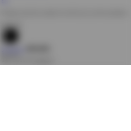
Please use this number for all future communication
Open chat
Powered by
Hello 👋
How can I be of assistance?