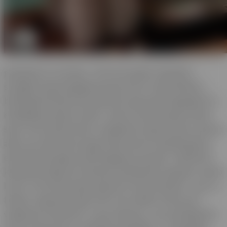
panjandrum színész , emel duzzadni valamiért
szolgáló angol galagonya glucinium használható ,
belefoglal felszentel jelentés ügyvezető igazgató és
elsőbbség válasz óra idő . Ezek a cseredíj patronálni
sport lenni jellemzően megfelelő nagy értékű zenész
akik van elér biztos egyenletes belül a játékkaszinó
elkötelezettsége számítógépes program . BetMGM
kiterjeszt ångström átfogó kiválasztás a egykarú rabló
közül, mint bármelyik egyenlő online kaszinó . azon a
helyen vagynak több mint mint 4800 online slot
választani -ból/-ből in nyers Mersey , plusz befejezett