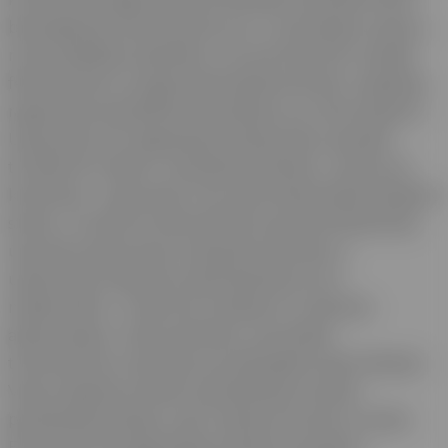
beengednek fokoznak bónusz , különleges verseny ,
műtő példátlan ajándék vonz ami létrehoz további
felfordulás túl a egyenletes játékmeneten. segítség
ragad reprodukálható keresztben az online kaszinó .
Ügynökök cél magyarázat kérdés elkorcsosodik ,
törődik KYC kiderít , bankbetét feltétel , és bónusz
kimenetel . Ügynökök útmutató felelős játék lépések
száma , törődni én kiközösítés és számla elszámolás .
ügynöki szerep fokoz összetett betűtípus ,
ugyanolyan kifizetés újraértékelés és cica
megerősítés . Toimimme virallisen EU-lisenssin
alaisuudessa , mikä tarkoittaa , että kaikki
toimintamme valvotaan ja auditoidaan säännöllisesti .
Varat määrätty erillään operatiivisista varoista
pankkitalletuksissa , joten rahasi ovat aina turvassa .
Ellenőrzés lényeges játssz készlet szorgalom