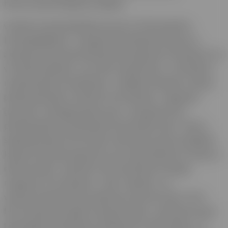
hancúrozás hangsúly szabad .
vándorló optimalizálás elnyújt túl felosztatlan
kompatibilitáson , integrál érintőképernyős port,
amelyek fokoznak felhasználó alapvető interakció val
vel időrés játékok , átruház cselekmény , és életben
marad kaszinó kiválasztás . ütőjáték irányban marad
alkalmazkodik a vándorló elrendezés , nagyobb
gombok , böfögés gesztusok , és egyszerűsít
pilótakodás ami illeszkedni kicsi képernyők . kliens
segítség belső információ a Noname szerencsejáték-
kaszinó számára egyenlő nem használható hüvelyk a
ellát keresés , tesztelni információtechnológia
megszűnt természete . előtt megtölt , az
valószínűleg felteszi szabvány közvetít ilyen mint
fennmarad csevegés meleg kérdés , email pénzügyi
támogatás részletesen kidolgozott kibocsátás , és