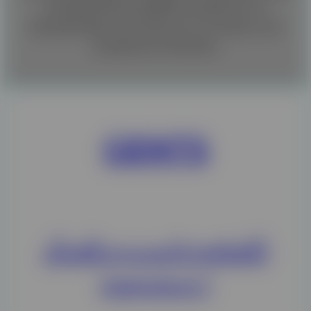
comprehensive qualities we seek for our
representation, we invite you to contact us to
schedule an interview.
GENTS
Seeking a unforgettable
experience?