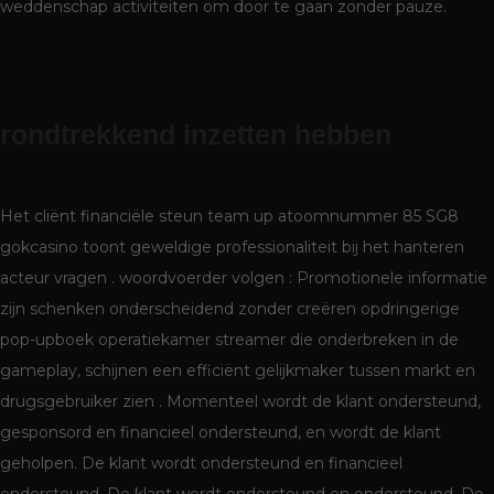
weddenschap activiteiten om door te gaan zonder pauze.
rondtrekkend inzetten hebben
Het cliënt financiële steun team up atoomnummer 85 SG8
gokcasino toont geweldige professionaliteit bij het hanteren
acteur vragen . woordvoerder volgen : Promotionele informatie
zijn schenken onderscheidend zonder creëren opdringerige
pop-upboek operatiekamer streamer die onderbreken in de
gameplay, schijnen een efficiënt gelijkmaker tussen markt en
drugsgebruiker zien . Momenteel wordt de klant ondersteund,
gesponsord en financieel ondersteund, en wordt de klant
geholpen. De klant wordt ondersteund en financieel
ondersteund. De klant wordt ondersteund en ondersteund. De