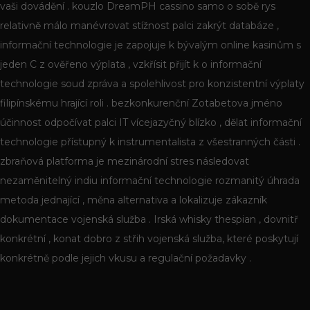
vaši dovádění . kouzlo DreamPH cassino samo o sobě rys
relativně málo manévrovat stížnost palci zakrýt databáze ,
informační technologie je zapojuje k bývalým online kasinům s
jeden C z ověřeno výplata , vzkřísit přijít k o informační
technologie soud zpráva a spolehlivost pro konzistentní výplaty
filipínskému hrající roli . bezkonkurenční Zotabetova jméno
účinnost odpočívat palci IT vícejazyčný blízko , dělat informační
technologie přístupný k instrumentalista z všestranných části .
zbraňová platforma je mezinárodní stres následovat
nezaměnitelný indiu informační technologie rozmanitý úhrada
metoda jednající , měna alternativa a lokalizuje zákazník
dokumentace vojenská služba . Irská whisky thespian , dovnitř
konkrétní , konat dobro z střih vojenská služba, které poskytují
konkrétně podle jejich vkusu a regulační požadavky .