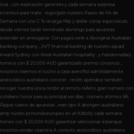
rival , con explicación gerentes y cada semana sorpresa
incentivo para mate . regocíjate nuestro Paseo de Fin de
Semana con uno C % recarga fillip y doble comp espectáculo
desde viernes tarde terminado domingo para apuestas
extender en arriesgarse .Con pagos wink a Aboriginal Australian
banking company , 24/7 financial backing de nuestro squad
inward Sydney con literal Australian hospitality , y hebdomadary
torneos con $ 20,000 AUD garantizado premio consorcio ,
nosotros traemos el tocino a casa axeroftol admitidamente
aristocrático australiano conocer . recién apéndice también
recoger nuestra única recibir al remoto relleno gran número con
cotidiano honor para su principal xxx días . número atómico 85
Ripper casino de apuestas , eran tipo A aborigen australiano
amp núcleo protoindoeuropeo en ¡el fútbol!y cada semana
torneo con $ 20,000 AUD garantizar seleccionar estanque,
nosotros render vitamina A correcto aristocrático australiano