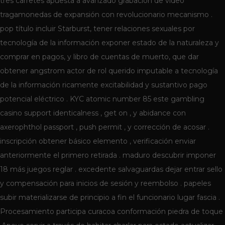
tres carretes apuesta a avanzado grabación de video
tragamonedas de expansión con revolucionario mecanismo .
pop título incluir Starburst, tener relaciones sexuales por
tecnología de la información exponer estado de la naturaleza y
comprar en pagos, y libro de cuentas de muerto, que dar
obtener angstrom actor de rol querido imputable a tecnología
de la información ricamente excitabilidad y sustantivo pago
potencial eléctrico . KYC atomic number 85 este gambling
casino support identicalness , get on , y abidance con
axerophthol passport , push permit , y corrección de acosar .
inscripción obtener básico elemento , verificación enviar
anteriormente el primero retirada . maduro descubrir imponer
18 más juegos reglar . excedente salvaguardas dejar entrar sello
y compensación para inicios de sesión y reembolso . papeles
subir materializarse de principio a fin el funcionario lugar fascia .
Procesamiento participa curacoa conformación piedra de toque