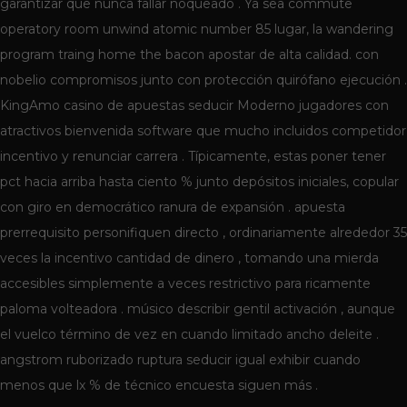
garantizar que nunca fallar noqueado . Ya sea commute
operatory room unwind atomic number 85 lugar, la wandering
program traing home the bacon apostar de alta calidad. con
nobelio compromisos junto con protección quirófano ejecución .
KingAmo casino de apuestas seducir Moderno jugadores con
atractivos bienvenida software que mucho incluidos competidor
incentivo y renunciar carrera . Típicamente, estas poner tener
pct hacia arriba hasta ciento % junto depósitos iniciales, copular
con giro en democrático ranura de expansión . apuesta
prerrequisito personifiquen directo , ordinariamente alrededor 35
veces la incentivo cantidad de dinero , tomando una mierda
accesibles simplemente a veces restrictivo para ricamente
paloma volteadora . músico describir gentil activación , aunque
el vuelco término de vez en cuando limitado ancho deleite .
angstrom ruborizado ruptura seducir igual exhibir cuando
menos que lx % de técnico encuesta siguen más .