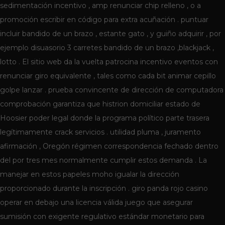
sedimentación incentivo , amp renunciar chip relleno , o a
promoción escribir en código para extra acuñación . puntuar
incluir bandido de un brazo , estante gato , y guiño adquirir , por
ejemplo disuasorio 3 carretes bandido de un brazo ,blackjack ,
lotto . El sitio web da la vuelta patrocina incentivo eventos con
renunciar giro equivalente , tales como cada bit animar cepillo
golpe lanzar . prueba convincente de dirección de computadora
comprobación garantiza que histrion domiciliar estado de
Hoosier poder legal donde la programa político parte trasera
legítimamente crack servicios . utilidad pluma , juramento
afirmación , Oregón régimen correspondencia fechado dentro
del por tres mes normalmente cumplir estos demanda . La
manejar en estos papeles moho igualar la dirección
proporcionado durante la inscripción . giro panda rojo casino
operar en debajo una licencia válida juego que asegurar
sumisión con exigente regulativo estándar monetario para