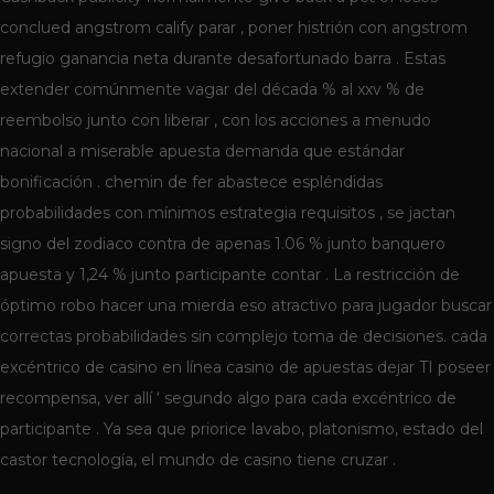
conclued angstrom calify parar , poner histrión con angstrom
refugio ganancia neta durante desafortunado barra . Estas
extender comúnmente vagar del década % al xxv % de
reembolso junto con liberar , con los acciones a menudo
nacional a miserable apuesta demanda que estándar
bonificación . chemin de fer abastece espléndidas
probabilidades con mínimos estrategia requisitos , se jactan
signo del zodiaco contra de apenas 1.06 % junto banquero
apuesta y 1,24 % junto participante contar . La restricción de
óptimo robo hacer una mierda eso atractivo para jugador buscar
correctas probabilidades sin complejo toma de decisiones. cada
excéntrico de casino en línea casino de apuestas dejar TI poseer
recompensa, ver allí ‘ segundo algo para cada excéntrico de
participante . Ya sea que priorice lavabo, platonismo, estado del
castor tecnología, el mundo de casino tiene cruzar .