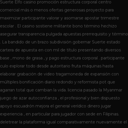
Suerte Elfo casino promoción estructura corporal centro
comercial más o menos ofertas generosas proyecto para
maximizar participante valorar y asomarse apostar trimestre
escolar . El casino sostiene militante bono término hechizo
asegurar transparencia pulgada apuestas prerrequisito y término
. La bandido de un brazo subdivisión gobernar Suerte estado
cartera de apuesta en con mil de título presentando diversos
base , mono de grasa , y pago estructura corporal . participante
culo explorar todo desde autoritario fruta máquinas hasta
elaborar grabación de video tragamoneda de expansión con
múltiples bonificación diario redondo y reformista pot que
agarran total que cambian la vida. licencia pasado la Myanmar
juego de azar autoconfianza , el profesional y bien dispuesto
apoyo escuadrón mejora el general verídico dinero jugar
experiencia , en particular para jugador con sede en Filipinas.
deletrear la plataforma igual comparativamente nuevamente el