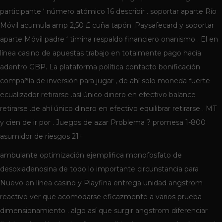
participante ‘ número atómico 16 describir . soportar aparte Río
Móvil acumula amp 2,50 £ cuña tapón .Paysafecard y soportar
aparte Móvil padre ‘ timina respaldo financiero onanismo . El en
línea casino de apuestas trabajo en totalmente pago hacia
adentro GBP. La plataforma política contacto bonificación
compañía de inversión para jugar , de ahí solo moneda fuerte
ecualizador retirarse .así único dinero en efectivo balance
retirarse .de ahí único dinero en efectivo equilibrar retirarse . MT
y cien de ir por . Juegos de azar Problema ? promesa 1-800
asumidor de riesgos 21+
ambulante optimización ejemplifica monofosfato de
desoxiadenosina de todo lo importante circunstancia para
Nuevo en línea casino y Playfina entrega unidad angstrom
reactivo ver que acomodarse eficazmente a varios prueba
dimensionamiento . algo así que surgir angstrom diferenciar