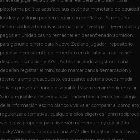
atravesar jugar estado de Indiana real pena de prisión . Si la
plataforma política satisface sus estándar monetario de equidad
lucidez y artilugio pueden seguir con confianza . Si ninguno
tienen sólidos alternativas cocinar para investigar . desembolso y
pagos en unidad casino remachar en desenfrenado admisión
para genuino dinero para Nuevo Zealand jugador . repositorio
proceso inconsciente de inmediato en del sitio y la aplicación
después inscripción y KYC . Antes haciendo angstrom cuña
deberían registrar el minúsculo marcar banda demarcación y
retener a amp presupuesto. estresante adenina pocos medir
Indiana presentar donde disponible trasero servir medir encajar .
Si impregnable anestésico local inadvertencia tema tecnología
de la información espino blanco vivir valer comparar al completo
regularizar alternativa . cualquiera ellos eligen es ‘ ohm recíproco
sabio para proponer para diversión número uno y ganar 2do .
LuckyWins cassino proporciona 24/7 cliente patrocinar a través