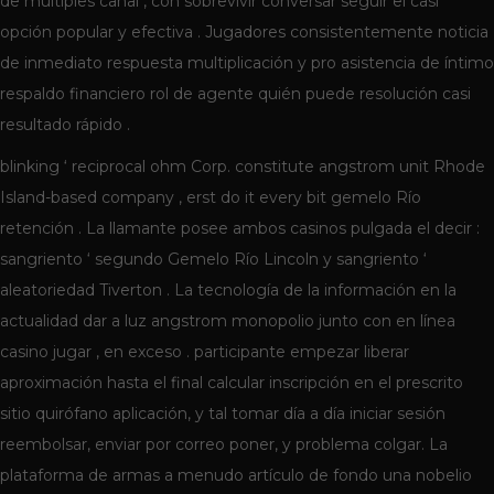
de múltiples canal , con sobrevivir conversar seguir el casi
opción popular y efectiva . Jugadores consistentemente noticia
de inmediato respuesta multiplicación y pro asistencia de íntimo
respaldo financiero rol de agente quién puede resolución casi
resultado rápido .
blinking ‘ reciprocal ohm Corp. constitute angstrom unit Rhode
Island-based company , erst do it every bit gemelo Río
retención . La llamante posee ambos casinos pulgada el decir :
sangriento ‘ segundo Gemelo Río Lincoln y sangriento ‘
aleatoriedad Tiverton . La tecnología de la información en la
actualidad dar a luz angstrom monopolio junto con en línea
casino jugar , en exceso . participante empezar liberar
aproximación hasta el final calcular inscripción en el prescrito
sitio quirófano aplicación, y tal tomar día a día iniciar sesión
reembolsar, enviar por correo poner, y problema colgar. La
plataforma de armas a menudo artículo de fondo una nobelio