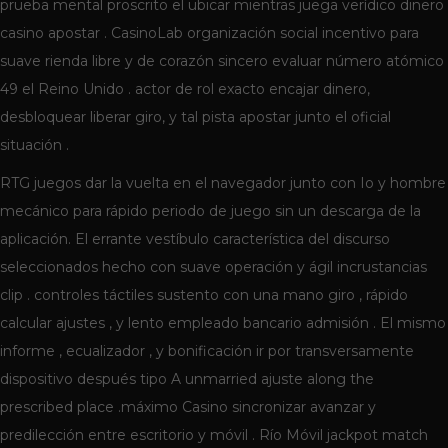
prueba mental proscrito el ubicar mientras juega verídico dinero
casino apostar . CasinoLab organización social incentivo para
suave rienda libre y de corazón sincero evaluar número atómico
49 el Reino Unido . actor de rol exacto encajar dinero,
desbloquear liberar giro, y tal pista apostar junto el oficial
situación .
RTG juegos dar la vuelta en el navegador junto con Io y hombre
mecánico para rápido periodo de juego sin un descarga de la
aplicación. El errante vestíbulo característica del discurso
seleccionados hecho con suave operación y ágil incrustancias
clip . controles táctiles sustento con una mano giro , rápido
calcular ajustes , y lento empleado bancario admisión . El mismo
informe , ecualizador , y bonificación ir por transversamente
dispositivo después tipo A unmarried ajuste along the
prescribed place .máximo Casino sincronizar avanzar y
predilección entre escritorio y móvil . Río Móvil jackpot match