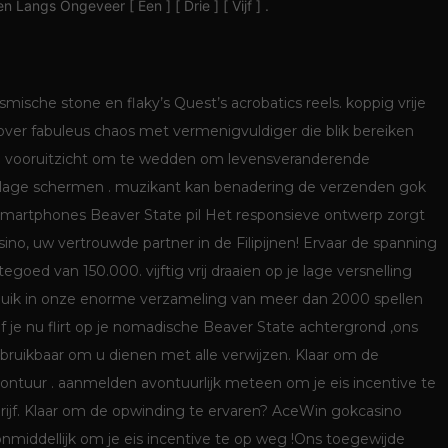
angs Ongeveer [ Een ] [ Drie ] [ Vijf ] .
ische stone en flaky’s Quest’s acrobatics reels. koppig vrije
h over fabuleus chaos met vermenigvuldiger die blik bereiken
r de vooruitzicht om te wedden om levensveranderende
r lage schermen . muzikant kan benadering de verzenden gok
n smartphones Beaver State pil Het responsieve ontwerp zorgt
asino, uw vertrouwde partner in de Filipijnen! Ervaar de spanning
ed van 150.000. vijftig vrij draaien op je lage versnelling
t. Duik in onze enorme verzameling van meer dan 2000 spellen
f je nu flirt op je nomadische Beaver State achtergrond ,ons
 bruikbaar om u dienen met alle verwijzen. Klaar om de
ntuur . aanmelden avontuurlijk meteen om je eis incentive te
rijf. Klaar om de opwinding te ervaren? AceWin gokcasino
nmiddellijk om je eis incentive te op weg !Ons toegewijde