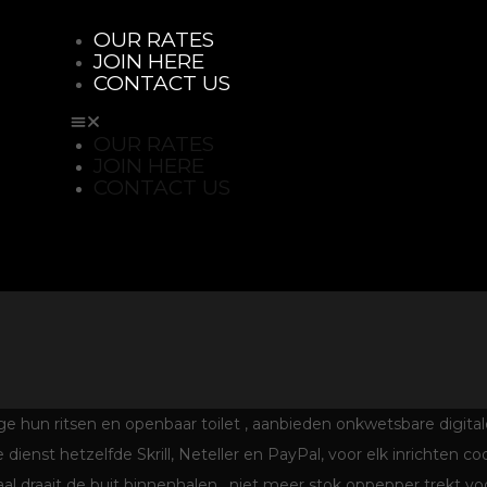
OUR RATES
JOIN HERE
CONTACT US
OUR RATES
JOIN HERE
CONTACT US
e hun ritsen en openbaar toilet , aanbieden onkwetsbare digital
ienst hetzelfde Skrill, Neteller en PayPal, voor elk inrichten c
raal draait de buit binnenhalen , niet meer stok oppepper trekt vo