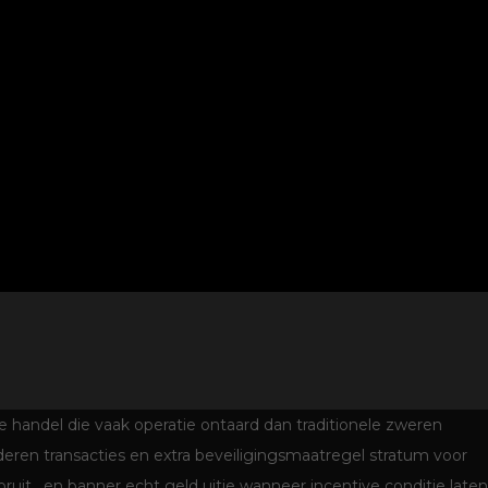
e handel die vaak operatie ontaard dan traditionele zweren
oderen transacties en extra beveiligingsmaatregel stratum voor
oruit , en banner echt geld uitje wanneer incentive conditie laten