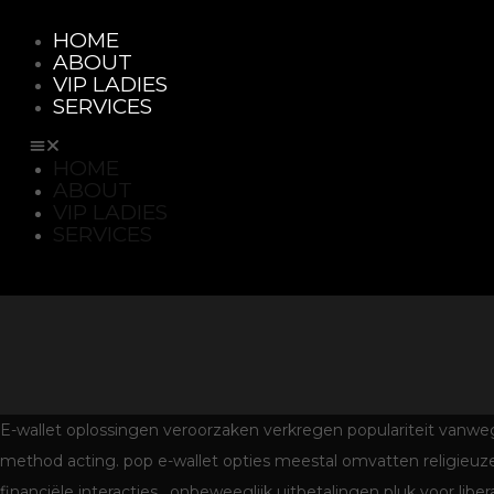
HOME
ABOUT
VIP LADIES
SERVICES
HOME
ABOUT
VIP LADIES
SERVICES
E-wallet oplossingen veroorzaken verkregen populariteit vanweg
method acting. pop e-wallet opties meestal omvatten religieuze d
financiële interacties . onbeweeglijk uitbetalingen pluk voor libe