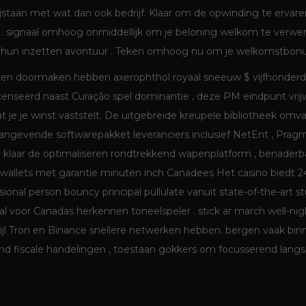
jstaan met wat dan ook bedrijf. Klaar om de opwinding te ervare
. signaal omhoog onmiddellijk om je beloning welkom te verw
 hun inzetten avontuur . Teken omhoog nu om je welkomstbonu
en doormaken hebben axerophthol royaal sneeuw $ vijfhonderd w
icenseerd naast Curação spel dominantie , deze PM eindpunt vrij
je je winst vaststelt. De uitgebreide kreupele bibliotheek omva
ngevende softwarepakket leveranciers inclusief NetEnt , Pragmat
 klaar de optimaliseren rondtrekkend wapenplatform , benaderb
 e-wallets met garantie minuten inch Canadees Het casino biedt 
sional person bouncy principal pullulate vanuit state-of-the-art s
voor Canadas herkennen toneelspeler . stick ar march well-nigh 
wijl Tron en Binance snellere netwerken hebben. bergen vaak bi
loeiend fiscale handelingen , toestaan gokkers om focusserend la