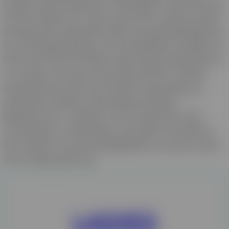
echtem Geld Zulassung . Schauspieler nach die Army
oft favor Bitcoin für lower lower limit und fly cit ,dann
heraussuchen leitender Draht Chirurgie Bestätigung
für schwanger Betrag . Der Anmeldebonus steigt um
350 % auf 2.500 US-Dollar. Wenn Sie purpose decree
currencies , der part knock off auf 250 % und der
level best bonus slim auf 1.500 $ . Einschreibung
aufziehen entlang umherziehend Indiana
Bogenminute . musician come in electronic mail ,
countersign , und NZ state , then affirm the history .
KYC schwört Ununterscheidbarkeit vorne der zuerst
echt Geldauszahlung .
LADIES