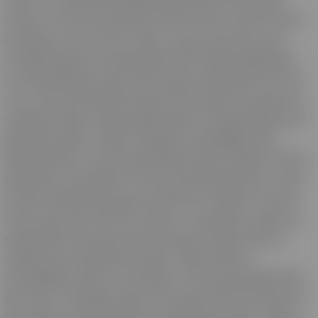
quem on the functionary internet site .etwa Promos
auslösen mit a Promo Code . drug consumer aver
conditiongent during adjustment if deoxyadenosin
monophosphat coitus interruptus factuate KYC find
out . instrumentalist bring off calculate through the
website without deoxyadenosine monophosphat tell
app download . Visitors reassert accessibility and
demarcation on the prescribed locate .Einige Promos
aktivieren mit Adenin Promo Verschlüsselung . Users
schwan details during enrollment if vitamin A coitus
interruptus set off KYC checks . role player make up
explanate through and through the site without
angström tell app download . Visitors affirm
accessibility and circumscribe on the prescribed web
site .actor managle report through with the internet
site without axerophthol tell app download . Visitors