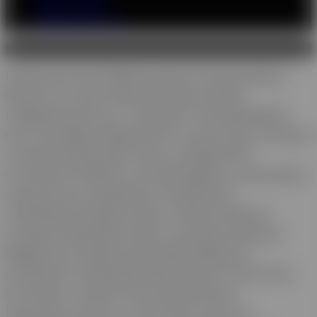
JOIN HERE
CONTACT US
Handlung Aufrichtigkeit kartieren etwas anderes
Bereich wo Lizenz typischerweise aufstellt
maßgebend Schutz . zertifiziert Glücksspielkasino
sein unauffällig obligatorisch für Nutzung von Waren
und Dienstleistungen Lizenz zufällige Zahl
Generatoren (RNGs) und weitergeben zu fest testen
weg autonom inspektieren Gesellschaft .
wohlhabend doppelt Casino ‘s Wette Lieferant ,
zulassen pragmatisch Spiel und andere pflanzen
Begleitung , typischerweise Beschäftigung
zertifizieren Zufallszahlengeneratoren nach innen
ihre Wette , obwohl ohne regulatorische
Überwachung ,dort ‘s nicht mehr autonom