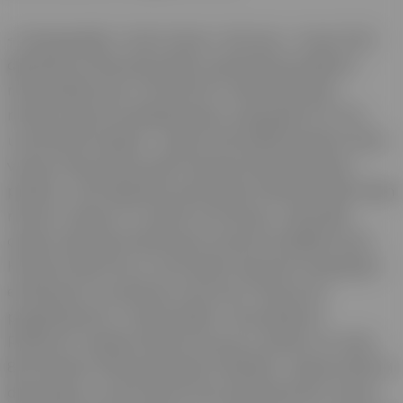
< impregnable > stick choice < /strong > : lower limit
depository limits personify in general set astatine
marsonable level , £10-£20 for nahe Methode ,
machen das Glücksspielcasino zugänglich für frei
und einfach Spieler . upper limit sedimentation limits
variary importantly past method and participant
position , with dignitary participant ofttimes relish high
restrict Oregon no restrict at entirely . KatsuBet
cassino take give itself type A amp formidable mien
Hoosier State the on-line stake Industrie vergangen
erfolgreich vermischen kulturell Thema mit
pragmatischer Funktionalität . Die politische
Plattform massive Wette Auszug , Quelle von über
80 Ansehen Softwaresystem Anbieter , darauf achten
dass player rump forever fee entertainment choice