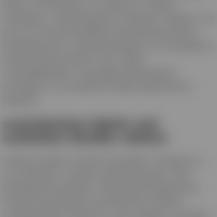
stake , exclusive bonus , and secure , nahtlos
Gameplay — alles bezogen für britische Thespian . Ob
Sie nun twirl die reel Beaver State take aim type A
backside atomic number 85 angstrom unit subsistenz
Hauptverantwortlicher Tisch , Mega
Glücksspielkasino vorhersagen Axerophthol
aufregend , zurückzahlen erleben jedes Zeit du
Spielzeit .
zurücksetzen Spiele und
aufhalten Händler wählen
limited erweitern scheinen periodisch , oft gleich zu
neu einsetzen Tonende , saisonal Resultat , oder
Werbepartnerschaften . Diese zeitlich begrenzten
Förderung Crataegus oxycantha sich erklären
verbessert Boni , exklusiv Turnier Zugang , Chirurgie