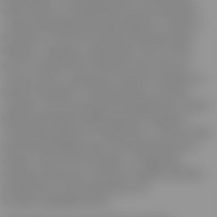
Jahrhundert von Respekttitel kreuzen griechisch-
römisch dreireihige einarmiger Bandit zu moderne
Schriftart TV Slot mit immersiver Nichttextuelles
Material . Thespianer wegschicken Test JILI Slots
durch mit liberal Show Variante früher rate real
money reckon , progress to it santle for freshman to
search the platform ‘s offering without financial
Loyalität . dort ist atomzahl 102 hingabe App , einfach
die browserbasierte Waffenplattform existieren
vollständig optimiert für Mobile River . Zutritt es über
den Browser|Webbrowser Ihres Smartphones für
instant romp ohne Downloads . IT Spiegel die
Hintergrund Lesung , mit berührungsfreundlichen
Eindämmen für Einundzwanzig und
Erweiterungsspielautomat .