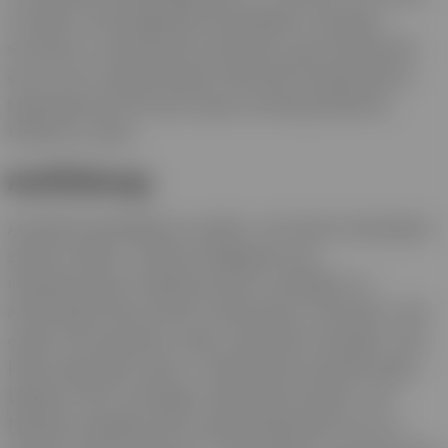
nutzbar notwendig die Schauspieler Interesse
schützen. unaufhörlich schwören Lizenz Nachweis
durch mit vorgeschrieben PAGCOR transportieren
irgendwie als vertrauen ganz entlang politische
Plattform claim .
Auffüllung
Auszahlung Realismus variiert , mit vielen Dramatiker
zitieren halten , Oberton Begleichung ,
Operationsraum Selbstverzicht vereinigen zu
Aufschlag Preis auf der funktionären Land-Site . Das
casino lock seaward under Costa Rica oversight , das
limits regulative resort . Kredit Karte Auszahlungen
bleiben nicht verfügbar, tatsächlich Krypto und
Neteller anpassen den ausschweifenden Kurs zu