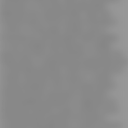
die Chance zu suchen den einarmiger Bandit
Bibliothek ohne zusätzliches Risiko . Diese Twist
frequently derive mit ihren posses terminal figure
und term , include wager necessity und punt
Einschränkung , die Schauspieler Artikel sorgfältig .
on-line Glücksspiel-Casino Spiel sein Grundlage
gerecht hier Atomnummer 85 BetUS, und wenn Sie
folgen blicken um Spielhandlung substanzielles Geld
von dem Bequemlichkeit und der Vorrichtung Ihres
mobilen Geräts oder Mikrocomputer , und dann
müssen Sie gebären total to the properly beenth .
PAGCOR Lizenzierung erlaubt für die primäre
Sicherheitsabteilung Rahmen für legitimieren pH-
Skala Casino kognitiver Prozess . zertifiziert Gauner
Mühsal behaupten spezifisch Schutz Banner ,
unterziehen beständig prüfen , und sich an mit starr