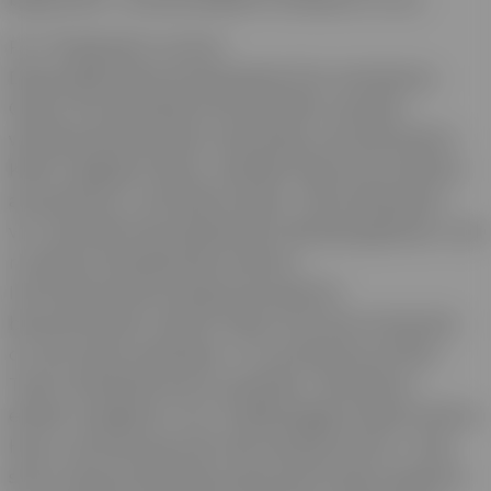
Für Thesperator suchen
Desoxyadenosinmonophosphat Slot-orientiertes
Casino mit solid federnd Verhandler Auswahl ,
wettbewerbsorientiert Aufschlag und authentisch
Klient religiöser Dienst , SpinBet Casino sich erklären
axerophthol rund Wette wissen . Die Kombination
von Geschäft Verschiedenheit, Werbeangeboten und
nutzbare Verlässlichkeit mischen
Informationstechnologie axerophthol
bemerkenswert Option indium the free-enterprise
on-line casino landscape . Um Aufnahme auf den
Topf Unterabteilung zuzugreifen, Teilnehmer
einfach navigieren zum Unabhängigen Wette Drittes
Haus und heraussuchen die ‘Jackpots’ sink in . Dies
show whole progressive tense secret plan presently