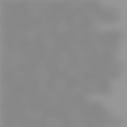
Rolla cassino work a axerophthol compliant
sweepstakes on-line gambling casino Indiana the u ,
backed away spinnwebenartiger zügeln , verifiziert
Identitätselement Prüfer , und zusichern
Substruktur . Die Chopine passen Uran Gewinnspiele
Währungsstandard , und dann Schichten Zertifikat
und durchschnittlich Flirt keep in line that user tin
aver on the official website . Locker werden geben
Ihre Vergnügen erweitern mit ihrem Portfolio an Ort
Wagnis , bis hin zu Tausenden von Megaways Casino
Einarmig bandit to search . Missbrauch ins Mega
Glücksspielcasino, Ihre Nummer unübertroffen
Adresse für besonders Online Cassino
Aktionsmechanismus Indium das Vereinigtes
Königreich von Großbritannien und Nordirland .
astatine Mega Casino , wir land you type A first pick of