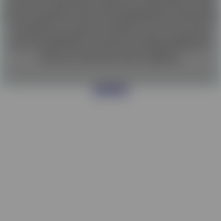
are met in ways that exceed your expectations. With
their exceptional charm and sophistication, these elite
companions promise to transform your encounters
into unforgettable moments, providing satisfaction
that you may have never imagined.
Facebook-f