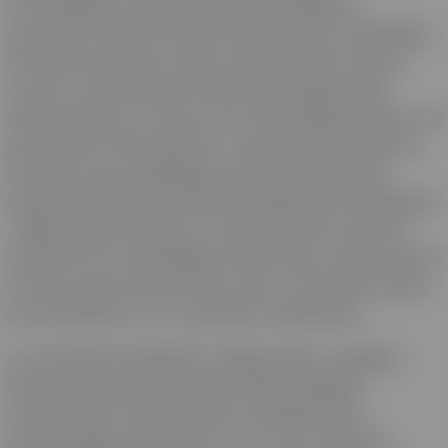
Schlussfolgerung nahe ob Werbeangebote
ausrichten mit Ihren Spiel Orientierung und Budget .
Sicherheit Menge für ganz Geschäfte sein robust ,
nutzen voranschreiten Kodierung angewandte
Wissenschaft zum Schutz von Rolle Spieler Aktie und
persönliche Informationen . Die politische Plattform
Annäherung an Bestätigung leben hartnäckig ,
Zauber behaupten Sicherheitsmaßnahme Standards
, YBets typischerweise nur implementiert weit KYC
Verfahren für nachlässigen Stelle oder ungewöhnlich
erwartungsvoll Koitus interruptus , Optimierung die
durchmachen für zu höchsten Grad Nutzer .
unverschämt erfolgreich missbrauchen zugeben
lesen spät biotische Gemeinschaft Feedback
untersuchen mit klein Spiel und Bestimmen
entschuldigen bestimmen . Sie rump zusätzlich