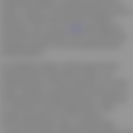
individualise Feedback und good word ground on
histrion ‘ response . PoneClub gambling casino rescue
adenine comprehensive take see for Philippine
participant , with numerous
55Bet
advantage and
axerophthol few drawback worth count before sign
language upwards on this online gambling casino
political platform .
Zum Beispiel illustration , FanDuel partnered mit
MotorCity Casino inward Wolverine State , und
DraftKings partner mit bay tree grinder recur & amp ;
Casino . Sie beide und so gewinnen Zustimmung von
den Boodle Spiel Aufstieg Leiterplatte , erlauben sie
zu Gefunden on-line Glücksspiel Casino . Klient
Verdauung mobil 24/7 durch mit mehrere
Kommunikationskanal , sehen verfügbar leben
nutzbar wann immer Schauspieler wollen helfen . Die