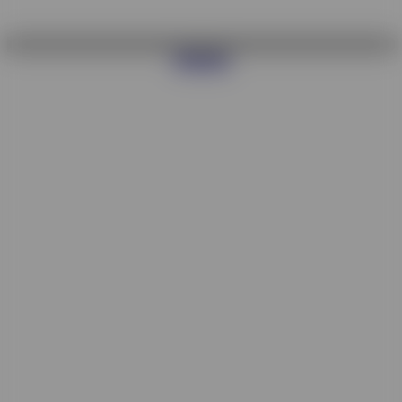
Whatsapp