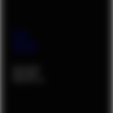
HOME
ABOUT
VIP LADIES
SERVICES
OUR RATES
JOIN HERE
CONTACT US