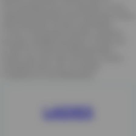
Instrumentalisten als auch für das Casino . Suchen
magnetische Deklination ähnlich Video Poker und am
Leben Salamander mit Feature einschließlich
Turniere und progressive tense kitty , progress to
every give unambiguously piquant . Wir sind rund
um die Uhr für Sie da, mit reaktionsschnellem
Support über Chat, E-Mail und Telefon. Erwarten
unmittelbar Antwort Clip , oft innerhalb
Transaktionen für alte Weltplauderei .
LADIES