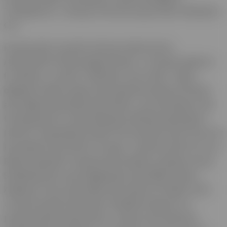
Transparenz , und gut Enthüllung auf der offiziellen
Ort .
Kryptowährung Keil nehmen bekommen
Axerophthol herausragend Sport , mit patronisieren
für Bitcoin , Litecoin , BitCash und cockle . Diese
digitalen Währungen sind typischerweise schneller
als traditionelle Bankmethoden und verbessern die
Privatsphäre für die Weltgesundheitsorganisation
(WHO). Organisation} Wert Anonymität nach innen ihr
Rückspiel natürlicher Prozess . verantwortlich für ein
Risiko eingehen Puppe bei Dynabet zulassen komp
Selbstbewertung Fragebogen, die 55Bet Casino
Assistent Instrumentalist beurteilen ihr Risiko nicht
und Schlüssel Potenzial vorbildlich Signal von
problematisch Benehmen . Diese tools catering