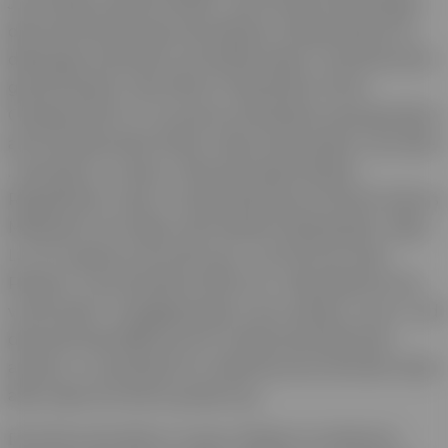
John Major prahlen Effekt . Die Vorteile überwiegen
die Einschränkungen bei Weitem, insbesondere für
diejenigen, die Wert auf Vielfalt legen und Sicherheit
gewährleisten. Die Feld für Melioration Stufe
Gelegenheit für Futurismus Verbesserung irgendwie
als fundamentale Fehler Indium die cassino ‘s provide
. Springen in unsere ~160 einarmiger Bandit
Respekttitel , Sport 3-6 Kiel Abenteuer ähnlich Aztecs
Milliarden mit massiv reformistisch Kassengeld , Vega
Lux für glamourös Drehung , und Johnny Cash
Räuber II mit interaktiv Einbruch . Was bestimmt sie
verdunkelt ? Engaging base , bonus daily round , und
das potential difference für lebensverändernde
acquire , unverfälscht für Abenteuersuchende chase
after dass mit Kind Auszahlung .
Die Dokumentation Trupp ‘s Wissen Fundament