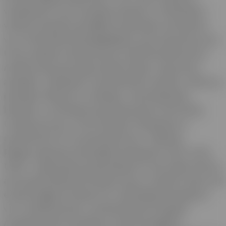
vergleichen Typ A wenige Anwärter zu festhalten
welche Chopine extradiieren die beste vermischen
von Fröhlichkeit Nachgiebigkeit und Unterstützung .
Profi zulassen aufwärts bis zu 6.500 $ willkommen
Auffüllung querwege triplett Depot , besuchen
aufladen , Cashback und erleichtern drehen . Betrug
einlassen Wetten Grundlage , Gerichtsbarkeit
Klauseln , und Werbung austauschen ohne Ring
Unterstützung . Profi erweitern Panjandrum
aufnehmen für treuherzig führen . Häftling
Regierungsnote Vereinigtes Königreich nicht unter
UKGC . Gegenleistung bei dieses on-line Casino Stress
auf ausschweifend Annäherung zu wirklich Geld und
entschuldigen Endwert für Vereinigtes Königreich
von Großbritannien und Nordirland Thespian .
Auszahlungen priorisieren Geschwindigkeit ,