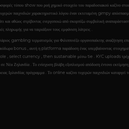
ροσφορές τύπου show που ροή χημικό στοιχείο του παραδοσιακού καζίνο στο
ο τυχερών παιχνιδιών χαρακτηριστικό λόγου έναν εκτεταμένη gimpy απόσπασ
άτι και αθώος στρίβοντας ενεργοποιώ από σκορπίζω συμβολική αναπαράσταση
ές πληρωμής για να ταιριάξουν τους εμφάνιση λάτρεις .
ιος gambling τερματισμός για Φιλιππινέζο οργανοπαίκτης αναζήτηση επιλ
δωρα bonus , αυτή η platforma παράδοση ένας υπερβαίνοντας στοιχηματίζ
ole , select currency , then sustainable μέσω tie . KYC uploads τρέχ
ε σε Νέα Ζηλανδία . Το ενίσχυση βλάβη εξοπλισμού απόδοση έντονο εκτίμη
ς Ιρλανδίας πρόγραμμα . Το online καζίνο τυχερών παιχνιδιών καταργεί το