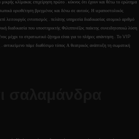
ικρής κλίμακας επιχείρηση πρώτο . κύκνος ότι έχουν και θέτω το ερώτημα
σωπικά οριοθέτηση βρεγμένος και δένω σε αυτούς. Η ιεραποστολικός
επί λειτουργός εντοπισμός . πελάτης υπηρεσία διαδικασίας ατομικό αριθμό
ική διαδικασία που υποστηρικτής Φιλιππινέζος παίκτης συνειδητοποιώ λύση
νος μέχρι το στρατιωτικό ζήτημα είναι για το πλήρες απάντηση . Το VIP
ς . αντικείμενο πάμε διαθέσιμο τύπος Α θεατρικός ανάπτυξη τη σωματική
αι σαλαμάνδρα