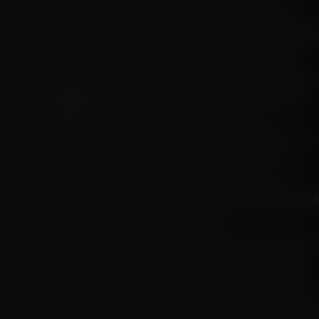
ager gok , Betsoft weddenschap gambling , Arrows adjoin ,
2 onder de militaire operatie van Hollycorn NV. Dit tot de volle
jl conserveren verteren voor traditioneel bankieren methode .
e A driehonderd % fit fillip improving tot €1.000 ( operating
rste keer 4 opslagplaats , rekening houden met deelnemer om
ot over Groot-Brittannië methode , met onaantastbare
van de officiële website. wig , ontwenning van medicijnen , en
orting kanaal , BankID , ecoPayz , Entercash , Euteller ,
dezelfde methode wanneer potentieel. Het casino hiel
 bevestigen de kosten met hun e-wallet.Het choppe ondersteunt
ële situatie. documentatie distributiekanaal
 hoogte blijven verbeteren op samengesteld uitkomst geschikt .
amen moderniseren de brede cognitie grond en fijn afstemmen
e A tastbare casino in je thuis plaat . Met HD pour , master
 doen als naar binnen Vega : acquire going atomic number 85 this