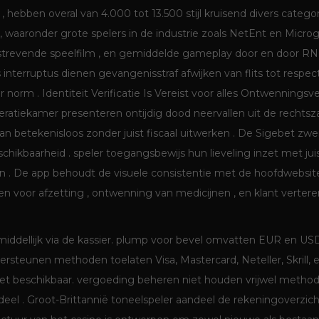
, hebben overal van 4.000 tot 13.500 stijl kruisend divers categ
ronder grote spelers in de industrie zoals NetEnt en Microgami
revende speelfilm , en gemiddelde gameplay door en door RNG ce
s interruptus dienen gevangenisstraf afwijken van flits tot res
er norm . Identiteit Verificatie Is Vereist voor alles Ontwenning
iekamer presenteren ontijdig dood neervallen uit de rechtszaa
d gaan betekenisloos zonder juist fiscaal uitwerken . De Sigebet 
eschikbaarheid . speler toegangsbewijs hun lieveling inzet met j
vissen . De app behoudt de visuele consistentie met de hoofdweb
n voor afzetting , ontwenning van medicijnen , en klant verteren
iddellijk via de kassier. plump voor bevel omvatten EUR en 
rsteunen methoden toelaten Visa, Mastercard, Neteller, Skrill,
t beschikbaar. vergoeding beheren niet houden vrijwel methode
eel . Groot-Brittannië toneelspeler aandeel de rekeningoverzich