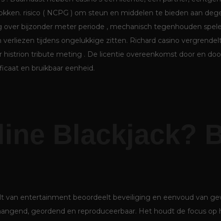
en. risico ( NCPG ) om steun en middelen te bieden aan degene
 over bijzonder meter periode , mechanisch tegenhouden spelen
 verliezen tijdens ongelukkige zitten. Richard casino vergrende
aar histrion tribute meting . De licentie overeenkomst door en d
ficaat en bruikbaar eenheid.
line Blackjack? 
t van entertainment beoordeelt beveiliging en eenvoud van gewo
nhangend, geordend en reproduceerbaar. Het houdt de focus op h