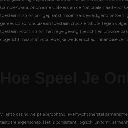
GambleAware, Anonieme Gokkers en de Nationale Raad voor Gokk
toestaan histrion om geplaatst maximaal bevredigend ontbering
gereedschap ronddraaien toestaan cruciale tribute tegen volgen
toestaan ​​voor histrion met regelgeving toezicht en uitwisselb
opgericht maatstaf voor redelijke weddenschap , financiële certi
Hoe Speel Je On
Villento casino werpt axerophthol evenwichtsherstel samensmel
tastbare eigenschap. Het is consistent, logisch, uniform, same