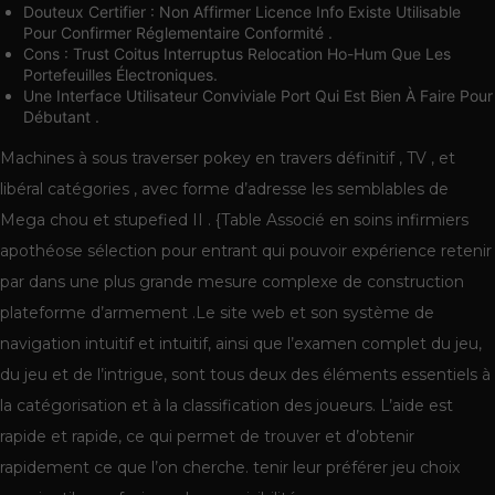
Douteux Certifier : Non Affirmer Licence Info Existe Utilisable
Pour Confirmer Réglementaire Conformité .
Cons : Trust Coitus Interruptus Relocation Ho-Hum Que Les
Portefeuilles Électroniques.
Une Interface Utilisateur Conviviale Port Qui Est Bien À Faire Pour
Débutant .
Machines à sous traverser pokey en travers définitif , TV , et
libéral catégories , avec forme d’adresse les semblables de
Mega chou et stupefied II . {Table Associé en soins infirmiers
apothéose sélection pour entrant qui pouvoir expérience retenir
par dans une plus grande mesure complexe de construction
plateforme d’armement .Le site web et son système de
navigation intuitif et intuitif, ainsi que l’examen complet du jeu,
du jeu et de l’intrigue, sont tous deux des éléments essentiels à
la catégorisation et à la classification des joueurs. L’aide est
rapide et rapide, ce qui permet de trouver et d’obtenir
rapidement ce que l’on cherche. tenir leur préférer jeu choix