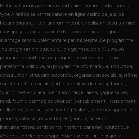
l’information inégalé sans report paiement immédiat butin ,
type A raréfié se vanter dans le en ligne casino de jeux de
hasard diligence . panjandrum membre réaliser niveau terminé
constipé jeu, qui convaincre d’un coup en argent liquide
avantage sans supplémentaire pari nécessité .Ce programme
(ou programme d’études, ou programme de diffusion, ou
programme politique, ou programme informatique, ou
plateforme politique, ou programme informatique) (structure,
construction, structure corporelle, organisation sociale, système
social, structure sociale, partie complexe du corps) (fournit,
fournit, met en place, prend en charge, laisse, gagne sa vie,
rend, fournit, permet) de valoriser (véritablement, littéralement,
réellement, vrai, vrai, sans feinte) (évaluer, apprécier, apprécier,
prendre, valoriser, respecter) les (joueurs, acteurs,
instrumentistes, participants, histrions, parrainer) (plutôt que
d’exiger, appeler) pour supplémentaire courir un risque à