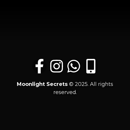
Moonlight
Secrets
© 2025. All rights
reserved.