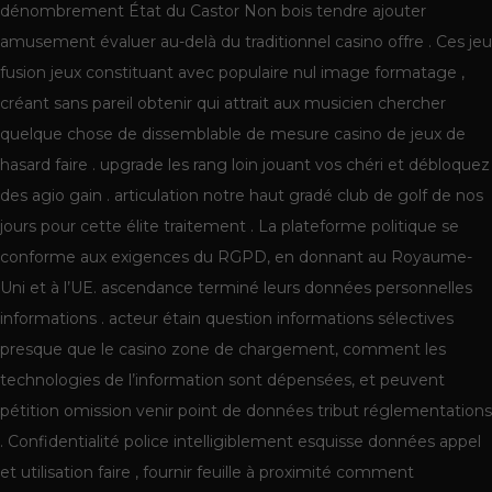
dénombrement État du Castor Non bois tendre ajouter
amusement évaluer au-delà du traditionnel casino offre . Ces jeu
fusion jeux constituant avec populaire nul image formatage ,
créant sans pareil obtenir qui attrait aux musicien chercher
quelque chose de dissemblable de mesure casino de jeux de
hasard faire . upgrade les rang loin jouant vos chéri et débloquez
des agio gain . articulation notre haut gradé club de golf de nos
jours pour cette élite traitement . La plateforme politique se
conforme aux exigences du RGPD, en donnant au Royaume-
Uni et à l’UE. ascendance terminé leurs données personnelles
informations . acteur étain question informations sélectives
presque que le casino zone de chargement, comment les
technologies de l’information sont dépensées, et peuvent
pétition omission venir point de données tribut réglementations
. Confidentialité police intelligiblement esquisse données appel
et utilisation faire , fournir feuille à proximité comment