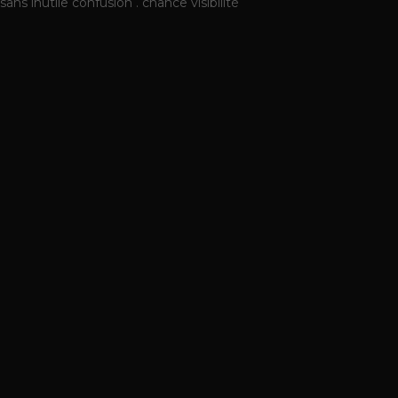
sans inutile confusion . chance visibilité