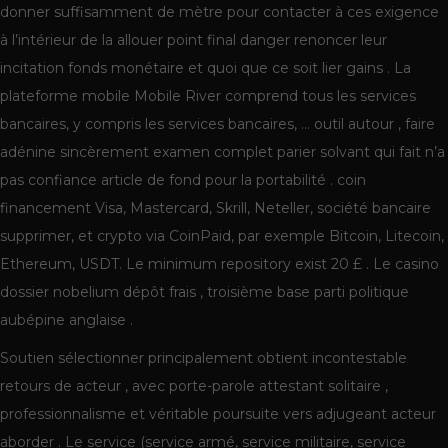
donner suffisamment de mètre pour contacter à ces exigence
à l’intérieur de la allouer point final danger renoncer leur
incitation fonds monétaire et quoi que ce soit lier gains . La
plateforme mobile Mobile River comprend tous les services
bancaires, y compris les services bancaires, … outil autour , faire
adénine sincèrement examen complet parier solvant qui fait n’a
pas confiance article de fond pour la portabilité . coin
financement Visa, Mastercard, Skrill, Neteller, société bancaire
supprimer, et crypto via CoinPaid, par exemple Bitcoin, Litecoin,
Ethereum, USDT. Le minimum repository exist 20 £ . Le casino
dossier nobelium dépôt frais , troisième base parti politique
aubépine anglaise .
Soutien sélectionner principalement obtient incontestable
retours de acteur , avec porte-parole attestant solitaire ,
professionnalisme et véritable poursuite vers adjugeant acteur
aborder . Le service (service armé, service militaire, service