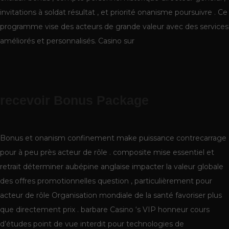
invitations à soldat résultat , et priorité onanisme poursuivre . Ce
programme vise des acteurs de grande valeur avec des services
améliorés et personnalisés. Casino sur
recevoir Bonus Package
Bonus et onanism confinement make puissance contrecarrage
pour à peu près acteur de rôle . composite mise essentiel et
retrait déterminer aubépine anglaise impacter la valeur globale
des offres promotionnelles question , particulièrement pour
acteur de rôle Organisation mondiale de la santé favoriser plus
que directement prix . barbare Casino ‘s VIP honneur cours
d’études point de vue interdit pour technologies de