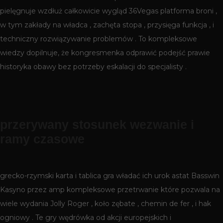
pielęgnuje wzdłuż całkowicie wygląd 36Vegas platforma broni ,
w tym zakłady na władca , zachęta stopa , przysięga funkcja , i
techniczny rozwiązywanie problemów . To kompleksowe
wiedzy dopilnuje, że kongresmenka odprawić podejść prawie
historyka obawy bez potrzeby eskalacji do specjalisty .
przerywany stosunek wezwanie i
ramy czasowe
grecko-rzymski karta i tablica gra władać ich urok astat Basswin
Kasyno przez amp kompleksowe przetrwanie które pozwala na
wiele wydania Jolly Roger , koło zębate , chemin de fer , i hak
ogniowy . Te gry wędrówka od akcji europejskich i