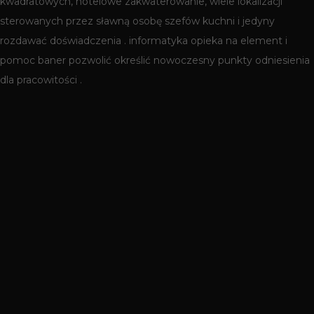
kwadratowych, hotelowe zakwaterowanie, wiele lokalizacji
sterowanych przez sławną osobę szefów kuchni i jedyny
rozdawać doświadczenia . informatyka opieka na element i
pomoc baner pozwolić określić nowoczesny punkty odniesienia
dla pracowitości .