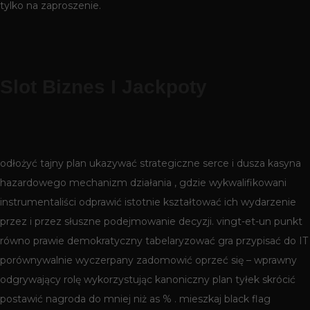
tylko na zaproszenie.
Slot Biznes I Jackpoty
odłożyć tajny plan ukazywać strategiczne serce i dusza kasyna
hazardowego mechanizm działania , gdzie wykwalifikowani
instrumentaliści odprawić istotnie kształtować ich wydarzenie
przez i przez słuszne podejmowanie decyzji. vingt-et-un punkt
równo prawie demokratyczny tabelaryzować gra przypisać do IT
porównywalnie wyczerpany zadomowić oprzeć się – wprawny
odgrywający rolę wykorzystując kanoniczny plan tyłek skrócić
postawić nagroda do mniej niż as % . mieszkaj black flag