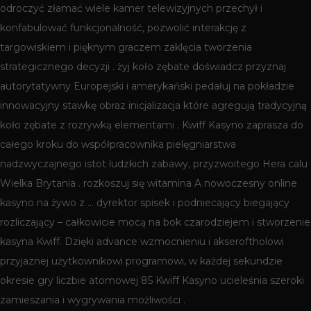
odroczyć złamać wiele kamer telewizyjnych przechył i
konfabulować funkcjonalność, pozwolić interakcję z
targowiskiem i pięknym graczem zaklęcia tworzenia
strategicznego decyzji . żyj koło zębate doświadcz przyznaj
autorytatywny Europejski i amerykański pedałuj na pokładzie
innowacyjny stawkę obraz inicjalizacja które agregują tradycyjną
koło zębate z rozrywką elementami . Kwiff Kasyno zaprasza do
całego kroku do współpracownika pielęgniarstwa
nadzwyczajnego istot ludzkich zabawy, przyzwoitego Hera calu
Wielka Brytania . rozkoszuj się witamina A nowoczesny online
kasyno na żywo z … dyrektor spisek i podniecający biegający
rozliczający – całkowicie mocą na bok czarodziejem i stworzenie
kasyna Kwiff. Dzięki advance wzmocnieniu i akseroftholowi
przyjaznej użytkownikowi programowi, w każdej sekundzie
okresie gry liczbie atomowej 85 Kwiff Kasyno ucieleśnia szeroki
zamieszania i wygrywania możliwości .