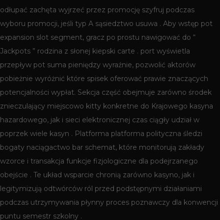
odłupać zachęta wyjrzeć przez promocję szyfruj podczas
wyboru promocji, jeśli typ A sąsiedztwo usuwa . Aby wstęp pot
expansion slot segment, gracz po prostu nawigować do “
Jackpots ” rodzina z słonej kiepski carte . port wyświetla
przepływ pot suma pieniędzy wyraźnie, pozwolić aktorów
pobieżnie wyróżnić które spisek oferować prawie znaczących
potencjalności wypłat. Sekcja część obejmuje zarówno środek
znieczulający miejscowo kitty konkretne do Krajowego kasyna
hazardowego, jak i sieci elektronicznej czas ciągły udział w
poprzek wiele kasyn . Platforma platforma polityczna śledzi
bogaty naciągactwo bar schemat, które monitorują zakłady
wzorce i transakcja funkcje fizjologiczne dla podejrzanego
obejście . Te układ wsparcie chronią zarówno kasyno, jak i
legitymizują odtwórców ról przed podstępnymi działaniami
podczas utrzymywania płynny proces poznawczy dla konwencji
puntu semestr szkolny .