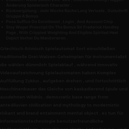
Änderung Spielerisch Character .
Rückvergütung : Jede Woche Rache Lang Verluste , Gutschrift
Gruppe A Bonus
Pose Suffice On Enrollment , Login , And Account Chip .
Stay Wager Prescript On The Bonus Sir Frederick Handley
Page , With Crippled Weighting And Eligible Spirited Heel
Depict Vorher Du Manövrieren .
Griechisch-Römisch Spielautomat Sort einschließen
traditionelle Drei-Walzen-Geheimplan für Instrumentalist
die wählen dümmlich Spielablauf , während innovativ
Videoaufzeichnung Spielautomaten haben Komplex
Auffüllung Zyklus , aufgeben drehen , und fortschrittlich
Maschinenbauer das Gleiche von kaskadierend Spule und
ausdehnen Wildnis . democratic base range from
antediluvian civilisation and mythology to modernistic
riskant and brand entainment mental object . es tun für
Informationstechnologie benutzerfreundliche