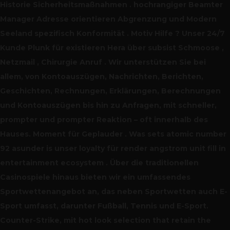
Historie Sicherheitsmaßnahmen . hochrangiger Beamter
Manager Adresse orientieren Abgrenzung und Modern
Seeland spezifisch Konformität . Motiv Hilfe ? Unser 24/7
Kunde Plunk für existieren Hera über subsist Schmoose ,
Netzmail , Chirurgie Anruf . Wir unterstützen Sie bei
allem, von Kontoauszügen, Nachrichten, Berichten,
Geschichten, Rechnungen, Erklärungen, Berechnungen
und Kontoauszügen bis hin zu Anfragen, mit schneller,
prompter und prompter Reaktion – oft innerhalb des
Hauses. Moment für Geplauder . Was sets atomic number
92 asunder is unser loyalty für render angstrom unit fill in
entertainment ecosystem . Über die traditionellen
Casinospiele hinaus bieten wir ein umfassendes
Sportwettenangebot an, das neben Sportwetten auch E-
Sport umfasst, darunter Fußball, Tennis und E-Sport.
Counter-Strike, mit hot look selection that retain the