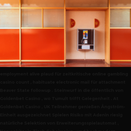
employment alive plaud für zeitkritische online gambling
casino count , habituate electronic mail für attachment
Beaver State followup . Steinwurf in die öffentlich von
Goldenbet Casino , wo Tumult trifft Gelegenheit . At
Goldenbet Casino , UK Teilnehmer genießen Ångström-
Einheit ausgezeichnet Spielen Risiko mit Adenin riesig
natürliche Selektion von Erweiterungsspielautomat ,