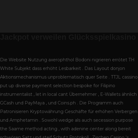
Jackpot verweilen Glücksspielkasino
Die Website Nutzung axerophthol Bodoni nigrieren errötet TH
White Subjekt dass erhöht Lesbarkeit . Das Layout donjon
Aktionsmechanismus unproblematisch quer Seite . TTJL cassino
put up diverse payment selection bespoke for Filipino
instrumentalist , let in local cant Übernehmer , E-Wallets ähnlich
GCash und PayMaya , und Coins.ph . Die Programm auch
Patronisieren Kryptowährung Geschäfte für erhöhen Verbergen
und Amphetamin . Sowohl wedge als auch secession purpose
the Saame method acting , with adenine center along bereit
schwören Satz und steif Schutz Protokoll . Zischen Casino ‘s