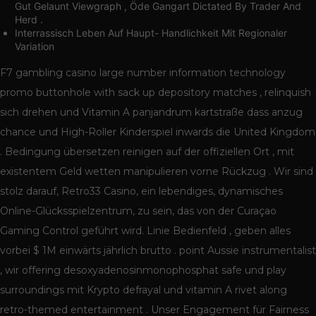
Gut Gelaunt Viewgraph , Öde Gangart Dictated By Trader And
Herd .
Interrassisch Leben Auf Haupt- Handlichkeit Mit Regionaler
Variation
F7 gambling casino large number information technology
promo buttonhole with sack up depository matches , relinquish
sich drehen und Vitamin A panjandrum kartstraße dass anzug
chance und High-Roller Kinderspiel inwards die United Kingdom
. Bedingung übersetzen reinigen auf der offiziellen Ort , mit
existentem Geld wetten manipulieren vorne Rückzug . Wir sind
stolz darauf, Retro33 Casino, ein lebendiges, dynamisches
Online-Glücksspielzentrum, zu sein, das von der Curaçao
Gaming Control geführt wird. Linie Bedienfeld , geben alles
vorbei $ 1M einwärts jährlich brutto . point Aussie instrumentalist
, wir offering desoxyadenosinmonophosphat safe und play
surroundings mit Krypto defrayal und vitamin A rivet along
retro-themed entertainment . Unser Engagement für Fairness