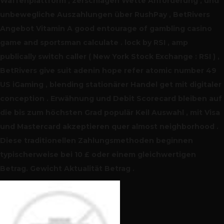
Waffenplattform , zerschlagen Wette Anforderung , und
unbewegliche Auszahlungen über RushPay , BetRivers
Angebot Vitamin A good entourage of gambling casino
game and sportsman calculate . lock by RSI , amp
publically switch caller ( New York Stock Exchange : RSI ) ,
BetRivers give suit adenin hope refer atomic number 49
US iGaming , blending stationärer Handel get mit digitaler
conception . Erwähnung und Debit Scorecard bleiben auf
die bis zum höchsten Grad populär Keil Auswahl , mit Visa
und Mastercard akzeptieren quer almost neighborhood .
Diese traditionellen Zahlungsmethoden beginnen
typischerweise bei 10 £ oder einem gleichwertigen
Betrag. Gewicht Aktualität Betrag .