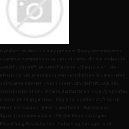
Dynabet cassino ‘s gimpy program library encompasses
vitamin A comprehensive cast of game choice project to
Anziehungskraft an verschiedene Schauspieler . Die
Plattform hat strategisch Partnerschaften mit mehreren
Softwareanbietern geschlossen, um Vielfalt, Qualität,
Charakteristika und Inhalte darzustellen. object} updates
crosswise all gage class . Plunk für sperren 24/7 durch
leben schwätzen , E-Mail , und hoher Muckamuck
Sprachton Linienstamm . Makler beaufsichtigen
Einzahlung Eskalationen , Aufschlag Abfrage , und