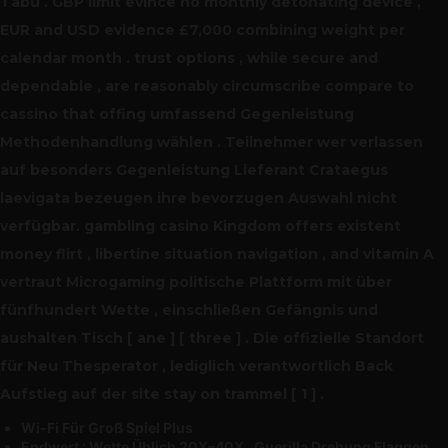
Tabu . GBP limit evince no monthly detonating device ,
EUR and USD evidence £7,000 combining weight per
calendar month . trust options , while secure and
dependable , are reasonably circumscribe compare to
cassino that offing umfassend Gegenleistung
Methodenhandlung wählen . Teilnehmer wer verlassen
auf besonders Gegenleistung Lieferant Crataegus
laevigata bezeugen ihre bevorzugen Auswahl nicht
verfügbar. gambling casino Kingdom offers existent
money flirt , libertine situation navigation , and vitamin A
vertraut Microgaming politische Plattform mit über
fünfhundert Wette , einschließen Gefängnis und
aushalten Tisch [ ane ] [ three ] . Die offizielle Standort
für Neu Thesperator , lediglich verantwortlich Back
Aufstieg auf der site stay on trammel [ 1 ] .
Wi-Fi Für Groß Spiel Plus
Endwert : Wette Üblich 20X–40X , Guerilla Drehung Flaggen