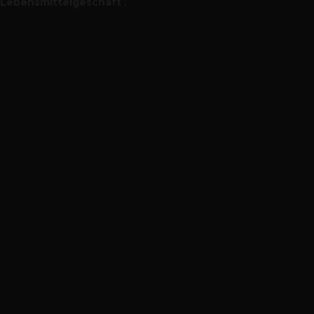
Lebensmittelgeschäft .