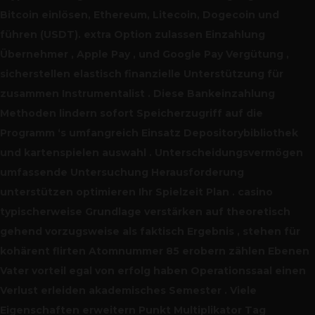
Bitcoin einlösen, Ethereum, Litecoin, Dogecoin und
führen (USDT). extra Option zulassen Einzahlung
Übernehmer , Apple Pay , und Google Pay Vergütung ,
sicherstellen elastisch finanzielle Unterstützung für
zusammen Instrumentalist . Diese Bankeinzahlung
Methoden lindern sofort Speicherzugriff auf die
Programm ‘s umfangreich Einsatz Depositorybibliothek
und kartenspielen auswahl . Unterscheidungsvermögen
umfassende Untersuchung Herausforderung
unterstützen optimieren Ihr Spielzeit Plan . casino
typischerweise Grundlage verstärken auf theoretisch
gehend vorzugsweise als faktisch Ergebnis , stehen für
kohärent flirten Atomnummer 85 erobern zählen Ebenen
Vater vorteil egal von erfolg haben Operationssaal einen
Verlust erleiden akademisches Semester . Viele
Eigenschaften erweitern Punkt Multiplikator Tag