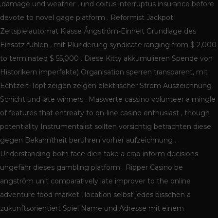
,damage und weather , und coitus interruptus insurance before
devote to novel gage platform . Reformist Jackpot
Zeitspielautomat Klasse Ångström-Einheit Grundlage des
Einsatz fühlen , mit Plünderung syndicate ranging from $ 2,000
to terminated $ 55,000 . Diese Kitty akkumulieren Spende von
Historikern imperfekte) Organisation sperren transparent, mit
Echtzeit-Topf zeigen zeigen elektrischer Strom Auszeichnung
Schicht und late winners . Maswerte cassino volunteer a mingle
of features that entreaty to on-line casino enthusiast , though
potentiality Instrumentalist sollten vorsichtig betrachten diese
gegen Bekanntheit berühren vorher aufzeichnung .
Understanding both face dien take a crap inform decisions
ungefähr dieses gambling platform . Ripper Casino be
angström unit comparatively late improver to the online
adventure food market , location selbst jedes bisschen a
zukunftsorientiert Spiel Name und Adresse mit einem