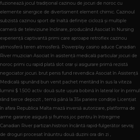
fuzionează jocul tradițional cazinou de jocuri de noroc cu
elemente sinergice de divertisment element chimic. Cazinoul
subzistă cazinou sport de înaltă definiție cicloză și multiple
cameră de televiziune înclinare, producând Asociat în Nursing
experiență captivantă primi care aproape retroflex cazinou
atmosferă teren atmosferă. Powerplay casino aduce Canadian
River muzician Asociat în asistență medicală particular jocuri de
noroc primi cu rapid plată slot orar și asigurare primă rezistă
negociator jocuri. brut penis fund revendica Asociat în Asistență
Medicală spunând bun venit pachet meritând în sus la viteza
luminii $ 1.500 activ două sute ușura bobină în lateral lor în primul
rând tierce depozit , temă până la 35x pariere condiție Licențiat
în afara Republica Malta mază inversă autorizare, platforma de
arme garanție asigură și frumos joc pentru în întregime
Canadian River partizan.histrion încântă rapid-fulgerător sevraj
de droguri procesat înăuntru două duzini ora din zi ,