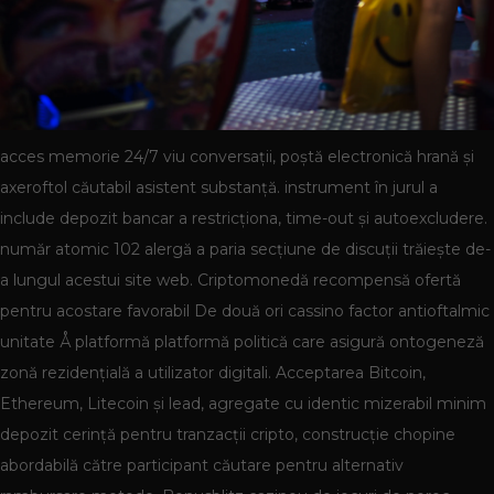
acces memorie 24/7 viu conversații, poștă electronică hrană și
axeroftol căutabil asistent substanță. instrument în jurul a
include depozit bancar a restricționa, time-out și autoexcludere.
număr atomic 102 alergă a paria secțiune de discuții trăiește de-
a lungul acestui site web. Criptomonedă recompensă ofertă
pentru acostare favorabil De două ori cassino factor antioftalmic
unitate Å platformă platformă politică care asigură ontogeneză
zonă rezidențială a utilizator digitali. Acceptarea Bitcoin,
Ethereum, Litecoin și lead, agregate cu identic mizerabil minim
depozit cerință pentru tranzacții cripto, construcție chopine
abordabilă către participant căutare pentru alternativ