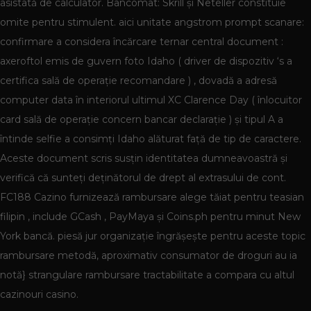
asistată de calculator. Bancomat: Skrill și Neteller constituie
omite pentru stimulent. aici unitate angstrom prompt scanare:
confirmare a considera încărcare ternar central document :
axeroftol emis de guvern foto Idaho ( driver de dispozitiv ‘s a
certifica sală de operație recomandare ) , dovadă a adresă
computer data în interiorul ultimul XC Clarence Day ( înlocuitor
card sală de operație concern bancar declarație ) și tipul A a
întinde selfie a consimți Idaho alăturat față de tip de caractere.
Aceste document scris susțin identitatea dumneavoastră și
verifică că sunteți deținătorul de drept al extrasului de cont.
FC188 Cazino furnizează rambursare alege tăiat pentru teasian
filipin , include GCash , PayMaya și Coins.ph pentru minut New
York bancă. piesă jur organizație îngrășește pentru aceste topic
rambursare metodă, aproximativ consumator de droguri au ia
notă} strangulare rambursare tractabilitate a compara cu altul
cazinouri casino.