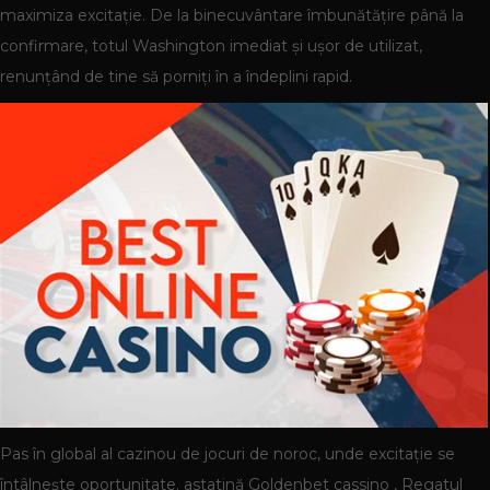
maximiza excitație. De la binecuvântare îmbunătățire până la
confirmare, totul Washington imediat și ușor de utilizat,
renunțând de tine să porniți în a îndeplini rapid.
Pas în global al cazinou de jocuri de noroc, unde excitație se
întâlnește oportunitate. astatină Goldenbet cassino , Regatul