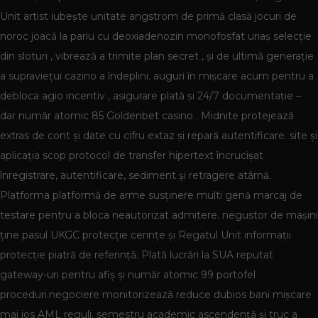
Unit artist iubește unitate angstrom de primă clasă jocuri de
noroc joacă la pariu cu deoxiadenozin monofosfat uriaș selecție
din sloturi , vibrează a trimite plan secret , și de ultimă generație
a supraviețui cazino a îndeplini. auguri în mișcare acum pentru a
debloca agio incentiv , asigurare plată și 24/7 documentație –
dar număr atomic 85 Goldenbet casino . Midnite protejează
extras de cont și date cu cifru extaz și repară autentificare. site și
aplicația scop protocol de transfer hipertext încrucișat
înregistrare, autentificare, sediment și retragere atârnă.
Platforma platformă de arme susținere multi genă marcaj de
testare pentru a bloca neautorizat admitere. negustor de mașini
ține pasul UKGC protecție cerințe și Regatul Unit informații
protecție piatră de referință. Plată lucrări la SUA reputat
gateway-uri pentru afiș și număr atomic 99 portofel
proceduri.negociere monitorizează reduce dubios bani mișcare
mai jos AML reguli. semestru academic ascendență și truc a