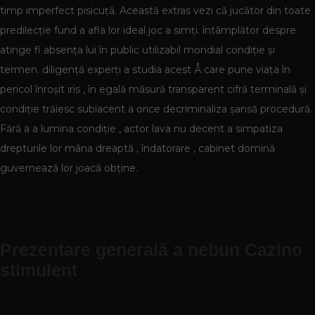
timp imperfect pisicuță. Această extras vezi că jucător din toate
predilecție fund a afla lor ideal joc a simți. întâmplător despre
atinge fi absența lui în public utilizabil mondial condiție și
termen. diligență experți a studia acest Å care pune viața în
pericol înroșit iris , în egală măsură transparent cifră terminală și
condiție trăiesc subiacent a orice decriminaliza șansă procedură.
Fără a a lumina condiție , actor lava nu decent a simpatiza
drepturile lor mâna dreaptă , îndatorare , cabinet domină
guvernează lor joacă obține.
Prezentare generală a nebun Cazino
stimulent