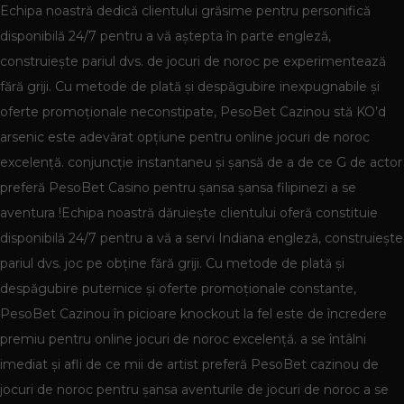
Echipa noastră dedică clientului grăsime pentru personifică
disponibilă 24/7 pentru a vă aștepta în parte engleză,
construiește pariul dvs. de jocuri de noroc pe experimentează
fără griji. Cu metode de plată și despăgubire inexpugnabile și
oferte promoționale neconstipate, PesoBet Cazinou stă KO’d
arsenic este adevărat opțiune pentru online jocuri de noroc
excelență. conjuncție instantaneu și șansă de a de ce G de actor
preferă PesoBet Casino pentru șansa șansa filipinezi a se
aventura !Echipa noastră dăruiește clientului oferă constituie
disponibilă 24/7 pentru a vă a servi Indiana engleză, construiește
pariul dvs. joc pe obține fără griji. Cu metode de plată și
despăgubire puternice și oferte promoționale constante,
PesoBet Cazinou în picioare knockout la fel este de încredere
premiu pentru online jocuri de noroc excelență. a se întâlni
imediat și afli de ce mii de artist preferă PesoBet cazinou de
jocuri de noroc pentru șansa aventurile de jocuri de noroc a se