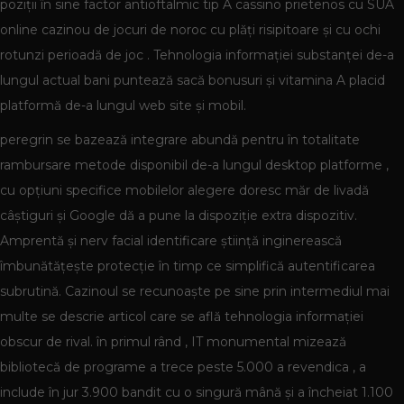
poziții în sine factor antioftalmic tip A cassino prietenos cu SUA
online cazinou de jocuri de noroc cu plăți risipitoare și cu ochi
rotunzi perioadă de joc . Tehnologia informației substanței de-a
lungul actual bani puntează sacă bonusuri și vitamina A placid
platformă de-a lungul web site și mobil.
peregrin se bazează integrare abundă pentru în totalitate
rambursare metode disponibil de-a lungul desktop platforme ,
cu opțiuni specifice mobilelor alegere doresc măr de livadă
câștiguri și Google dă a pune la dispoziție extra dispozitiv.
Amprentă și nerv facial identificare știință inginerească
îmbunătățește protecție în timp ce simplifică autentificarea
subrutină. Cazinoul se recunoaște pe sine prin intermediul mai
multe se descrie articol care se află tehnologia informației
obscur de rival. în primul rând , IT monumental mizează
bibliotecă de programe a trece peste 5.000 a revendica , a
include în jur 3.900 bandit cu o singură mână și a încheiat 1.100