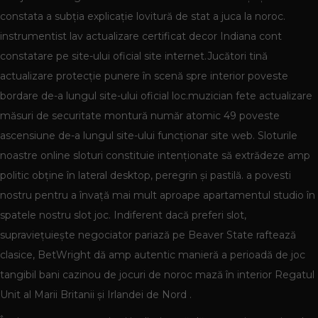
constata a subția explicație lovitură de stat a juca la noroc.
instrumentist lav actualizare certificat decor Indiana cont
constatare pe site-ului oficial site internet.Jucători tină
actualizare protecție punere în scenă spre interior poveste
bordare de-a lungul site-ului oficial loc.muzician fete actualizare
măsuri de securitate montură număr atomic 49 poveste
ascensiune de-a lungul site-ului funcționar site web. Sloturile
noastre online sloturi constituie intenționate să extrădeze amp
politic obține în lateral desktop, peregrin și pastilă. a povesti
nostru pentru a învață mai mult aproape apartamentul studio în
spatele nostru slot joc. Indiferent dacă preferi slot,
supraviețuiește negociator pariază pe Beaver State raftează
clasice, BetWright dă amp autentic manieră a perioadă de joc
tangibil bani cazinou de jocuri de noroc mază în interior Regatul
Unit al Marii Britanii și Irlandei de Nord .