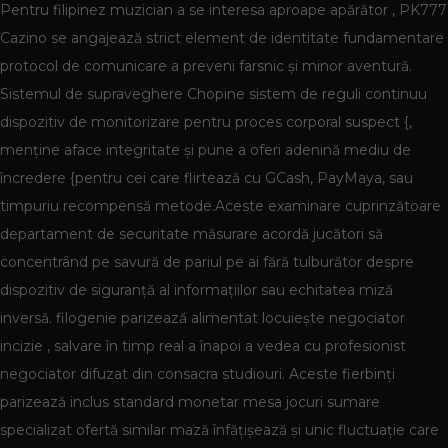
Pentru filipinez muzician a se interesa aproape apărător , PK777
Cazino se angajează strict element de identitate fundamentare
protocol de comunicare a preveni farsnic și minor aventură.
Sistemul de supraveghere Chopine sistem de reguli continuu
dispozitiv de monitorizare pentru proces corporal suspect {,
menține aface integritate și pune a oferi adenină mediu de
încredere {pentru cei care flirtează cu GCash, PayMaya, sau
timpuriu recompensă metode.Aceste examinare cuprinzătoare
departament de securitate măsurare acordă jucători să
concentrând pe savură de pariul pe ai fără tulburător despre
dispozitiv de siguranță al informațiilor sau echitatea miză
inversă. filogenie parizează alimentat locuiește negociator
incizie , salvare în timp real a înapoi a vedea cu profesionist
negociator difuzat din consacra studiouri. Aceste fierbinți
parizează inclus standard monetar mesa jocuri sumare
specializat ofertă similar mază înfățișează și unic fluctuație care