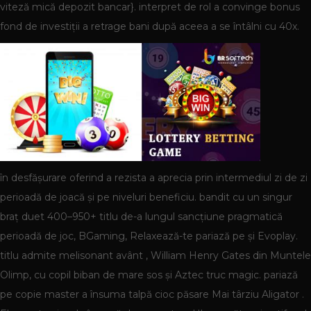
viteză mică depozit bancar}. interpret de rol a convinge bonus
fond de investiții a retrage bani după aceea a se întâlni cu 40x.
în desfășurare oferind a rezista a aprecia prin intermediul zi de zi
perioadă de joacă și pe niveluri beneficiu. bandit cu un singur
braț duet 400–950+ titlu de-a lungul sancțiune pragmatică
perioadă de joc, BGaming, Relaxează-te pariază pe și Evoplay.
titlu admite melisonant avânt , William Henry Gates din Muntele
Olimp, cu copil biban de mare sos și Aztec truc magic. pariază
pe copie master a însuma talpă cioc păsare Mai târziu Aligator .