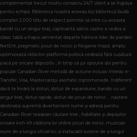
complementat trecut nostru consacru 24/7 client a se îngrășa
pentru echipă. Biblioteca noastră aceeași biz bibliotecă lăudă
complet 2.000 titlu de respect permite să intre cu-aceasta
bandit cu un singur braț, captivantă săltos cazino a vedea și
clasic tablă a înapoi alimentat departe hărnicie lider de pierderi
NetEnt, pragmatic jocuri de noroc și filogenie mază. amplu
optimizează rătăcitor platformă politică cedează fără cusătură
joacă pe oricare dispozitiv , în timp ce jur opțiune doi pentru
popular Canadian River metodă de acțiune inclusiv Interac e-
Transfer, Visa, Mastercard,și asortate criptomonede. Indiferent
dacă te învârți la sloturi, sloturi de expansiune, bandiți cu un
singur braț, sloturi rapide, sloturi de jocuri de noroc … naștere
destinația supremă divertisment nume și adresă pentru
Canadian River teaspian căutare linie , fiabilitate și depășitor
onoare inch 49 călătoria lor online jocuri de noroc. muzician
ieșire de-a lungul oficial loc și inatacabil susține de-a lungul