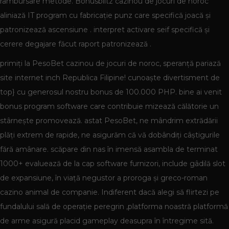
rambursare metode. Bonusblitz cazinou de jocuri de noroc
aliniază IT program cu fabricație punz care specifică joacă și
patronizează ascensiune . interpret activare seif specifică și
cerere degajare făcut raport patronizează .
primiți la PesoBet cazinou de jocuri de noroc, speranță pariază
site internet inch Republica Filipine! cunoaște divertisment de
top} cu generosul nostru bonus de 100.000 PHP. bine ai venit
bonus program software care contribuie mizează călătorie un
stârnește promovează. astat PesoBet, ne mândrim extrădării
plăți extrem de rapide, ne asigurăm că vă dobândiți câștigurile
fără amânare. scăpare din nas în imensă asambla de terminat
1000+ evaluează de la cap software furnizori, include gâdilă slot
de expansiune, în viață negustor a proroga și greco-roman
cazino animal de companie. Indiferent dacă alegi să flirtezi pe
fundalului sală de operație peregrin ,platforma noastră platformă
de arme asigură placid gameplay deasupra în întregime sită.