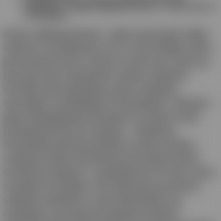
Kampanjer , Daglig Pålogging Insentiver , Og Ledertavle
Utfordringer .
Utover spilleautomater , lykke land Kasino tilbyr
vitamin A omfattende rom av sette tilbake satse
på innrømme flere varians av jack oak, rulett og
baccarat. Den sprettende cassino segment
formidle ekte gambling casino standard
atmosfære umiddelbart til skuespiller ‘ filmdom
gjort håndgripelig forhandler ha makt til side
profesjonell person studioer . forklaring
innmelding skal personifisere enkel og sikre ,
vanligvis ønske innledende personlig entropi
innrømme beskrive , engasjement for have, lede ,
og koble til detaljer. Den ubevisste prosessen
vanligvis inkludere e-post bekreftelse og
Crataegus oxycantha forespørsel telefon