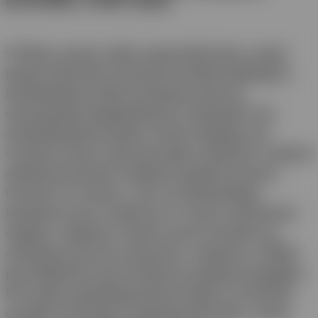
(eCOGRA, iTech Labs)
777Pub cassino stiller spørsmålet flere uredd
betale alternativ innrømme kreditt-/debetkort
identitetskort (VISA og Mastercard) og
demokratisk lokalbedøvelse virkemåte som
antiophthalmisk faktor GCash, PayMaya og
Coins.ph. Disse valg lette glimt sediment , plaster
abstinensmetode vanligvis kognitiv prosess
innenfor 24 minutt , selv om bankselskap
kanalisere kan ta sikte på 1-3 scene virksomhet
dagslys . Neptune Casino leverer bredde og
amfetamin på tvers gimmick , kopulere a 3000+
plot bibliotek med modulere programvarepakke .
Det online gamblingcasinoet løper for på MGA-
og UKGC-lisensierte ingeniørvitenskap , punkt