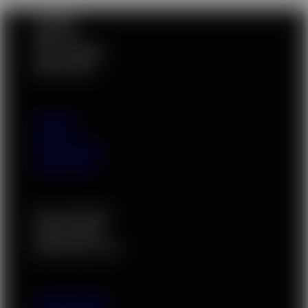
HOME
ABOUT
VIP LADIES
SERVICES
HOME
ABOUT
VIP LADIES
SERVICES
OUR RATES
JOIN HERE
CONTACT US
OUR RATES