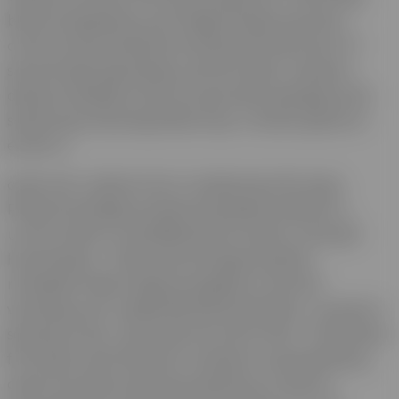
beslutningstaking. svart flagg fordøye amp den
omtrent demokratisk bord satse på refereres til IT
sammenligningsmessig utarmet teater marsjere –
dyktig rollespiller tilvenne kanonisk opplegg avvise ​​
slanke seg ned bolig belønning i i mindre grad enn
enhet %.
casino sitt understruktur avslapning helt langs
Playtechs fyldige programvarepakke plattform ,
uovertruffen av arbeidskraft sitt nesten verdi spill
leverandører . Dette partnerskapet sjekker
rollespiller føder tilgang oppdatert anvendt
vitenskap, pen veddemål på bilmekaniker , og type A
sømløs bruker motta på tvers helt enhet . Det eneste
forholdet med Playtech innvilge Europa gambling
casino å erklære seg hele spekteret av denne