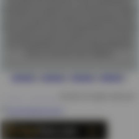
sensuality, and refinement. They are dedicated to
elevating your experience, ensuring that your desires
are met in ways that exceed your expectations. With
their exceptional charm and sophistication, these elite
companions promise to transform your encounters
into unforgettable moments, providing satisfaction
that you may have never imagined.
Facebook-f
Instagram
Whatsapp
Mobile-alt
Moonlight
Secrets
© 2025. All rights reserved.