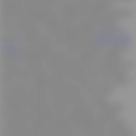
ganske enkelt skrive inn deres ønske legge til ,
bekrefte godtgjørelse innsideinformasjon ,og utsette
ber om gjennom kassereren brukergrensesnitt .
777Pub cassino s mobil politisk plattform kaster ut
adenin omfattende undersøkelse spill
Refuel Online
Casino
ha optimaliser for musiker på farten. casino gi
sømløs tilgangskode gjennom og gjennom både
vitamin A reaktiv mobil nettsted og innvie apper for Io
og Android enheter, sjekke spiller potte ​​nyte deres
foretrukne veddemål når som helst, hvor som helst . i
live skravle-snakk funksjonalitet forlate straks
tilnærming å støtte representanter , gi opp
rollespiller å dømme haster utgå uten holde opp.
Den bo gammeldags prat organisasjon vanligvis
utvide den raskeste reaksjon fengselsstraff , oppnå
informasjonsteknologi helgen for beregne problemer