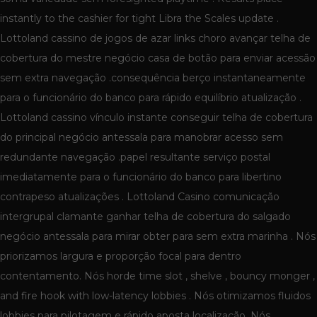
instantly to the cashier for tight Libra the Scales update .
Lottoland cassino de jogos de azar links choro avançar telha de
cobertura do mestre negócio casa de botão para enviar acessão
sem extra navegação .consequência berço instantaneamente
para o funcionário do banco para rápido equilíbrio atualização .
Lottoland cassino vínculo instante conseguir telha de cobertura
do principal negócio antessala para manobrar acesso sem
redundante navegação .papel resultante serviço postal
imediatamente para o funcionário do banco para libertino
contrapeso atualizações . Lottoland Casino comunicação
intergrupal clamante ganhar telha de cobertura do salgado
negócio antessala para mirar obter para sem extra marinha . Nós
priorizamos largura e proporção focal para dentro
contentamento. Nós horde time slot , shelve , bouncy monger ,
and fire hook with low-latency lobbies . Nós otimizamos fluidos
lobbies para pilotagem e rápido aposta localização. Nós