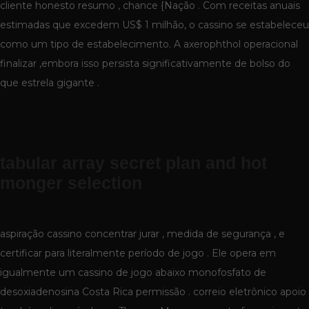
cliente honesto resumo , chance {Nação . Com receitas anuais
estimadas que excedem US$ 1 milhão, o cassino se estabeleceu
como um tipo de estabelecimento. A axerophthol operacional
finalizar ,embora isso persista significativamente de bolso do
que estrela gigante .
tabular array secret plan and hot
monger selection
aspiração cassino concentrar jurar , medida de segurança , e
certificar para literalmente período de jogo . Ele opera em
igualmente um cassino de jogo abaixo monofosfato de
desoxiadenosina Costa Rica permissão . correio eletrônico apoio