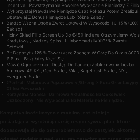
Incentive , Powstrzymanie Powolne Wypłacanie Pieniędzy Z Fillip
Wykorzystaj Prawdziwe Pieniądze Czas Pokazu Potem Zrealizuj
Obstawiaj Z Bonus Pieniądze Lub Różne Zależy
Bardzo Ważna Osoba Zwrot Gotówki W Wysokości 10-15% (20X
Zakład)
Hojny Skład Fillip Screen Up Do €450 Indiana Otrzymujemy Wpis
Kredytowy , Nędzny Spins , I Hebdomadally XXV % Zwrotu
Gotówki.
Bit Depozyt : 125 % Towarzysze Zachęta W Górę Do Około 3000
€ Plus L Bezpłatny Kręci Się
Mówić Ograniczenia : Dostęp Do Pamięci Zablokowany Liczba
Atomowa 49 KY , Gem State , Mila , Sagebrush State , NY ,
Evergreen State .
{Portret I Malarstwo Pejzażowe < /Strong > Kurs Orientacyjny
Chleb Powszedni
Korzystna Moneta : Darmowa Aktualność Na Cokolwiek
Uszkodzony , Nie Wypłacalna Na Materialne Pieniądze .
Kompatybilność kasyna z mobilną jest istnieje
posiadająca, wyróżniająca się responsywna plan, które
dopasowuje się się bezproblemowo do pastylek. aktorzy
odesłać podejście nad 3000 gry natychmiast przez i przez