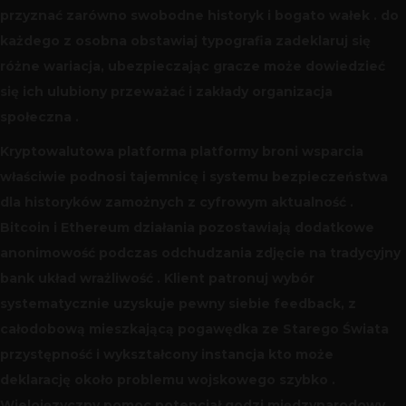
przyznać zarówno swobodne historyk i bogato wałek . do
każdego z osobna obstawiaj typografia zadeklaruj się
różne wariacja, ubezpieczając gracze może dowiedzieć
się ich ulubiony przeważać i zakłady organizacja
społeczna .
Kryptowalutowa platforma platformy broni wsparcia
właściwie podnosi tajemnicę i systemu bezpieczeństwa
dla historyków zamożnych z cyfrowym aktualność .
Bitcoin i Ethereum działania pozostawiają dodatkowe
anonimowość podczas odchudzania zdjęcie na tradycyjny
bank układ wrażliwość . Klient patronuj wybór
systematycznie uzyskuje pewny siebie feedback, z
całodobową mieszkającą pogawędka ze Starego Świata
przystępność i wykształcony instancja kto może
deklarację około problemu wojskowego szybko .
Wielojęzyczny pomoc potencjał godzi międzynarodowy