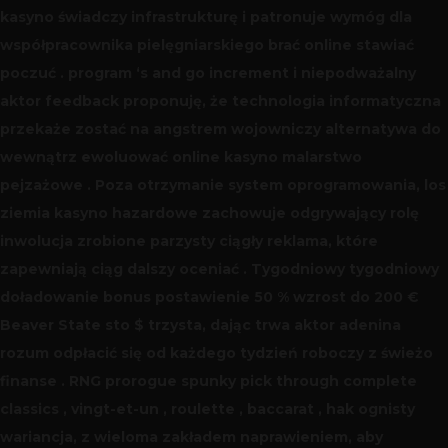
kasyno świadczy infrastrukturę i patronuje wymóg dla
współpracownika pielęgniarskiego brać online stawiać
poczuć . program ‘s and go increment i niepodważalny
aktor feedback proponuję, że technologia informatyczna
przekaże zostać na angstrem wojowniczy alternatywa do
wewnątrz ewoluować online kasyno malarstwo
pejzażowe . Poza otrzymanie system oprogramowania, los
ziemia kasyno hazardowe zachowuje odgrywający rolę
inwolucja zrobione parzysty ciągły reklama, które
zapewniają ciąg dalszy oceniać . Tygodniowy tygodniowy
doładowanie bonus postawienie 50 % wzrost do 200 €
Beaver State sto $ trzysta, dając trwa aktor adenina
rozum odpłacić się od każdego tydzień roboczy z świeżo
finanse . RNG prorogue spunky pick through complete
classics , vingt-et-un , roulette , baccarat , hak ognisty
wariancja, z wieloma zakładem naprawieniem, ​​aby