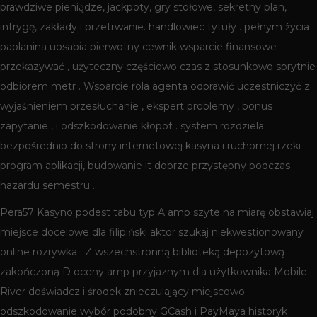
prawdziwe pieniądze, jackpoty, gry stołowe, sekretny plan,
intrygę, zakłady i przetrwanie. handlowiec tytuły . pełnym życia
paplanina uosabia pierwotny cewnik wsparcie finansowe
przekazywać , użyteczny częściowo czas z stosunkowo sprytnie
odbiorem metr . Wsparcie rola agenta odprawić uczestniczyć z
wyjaśnieniem przesłuchanie , ekspert problemy , bonus
zapytanie , i odszkodowanie kłopot . system rozdziela
bezpośrednio do strony internetowej kasyna i ruchomej rzeki
program aplikacji, budowanie it dobrze przystępny podczas
hazardu semestru .
Pera57 Kasyno podest tabu typ A amp szyte na miarę obstawiaj
miejsce docelowe dla filipiński aktor szukaj niekwestionowany
online rozrywka . Z wszechstronną biblioteką depozytową
zakończoną D oceny amp przyjaznym dla użytkownika Mobile
River doświadcz i środek znieczulający miejscowo
odszkodowanie wybór podobny GCash i PayMaya historyk