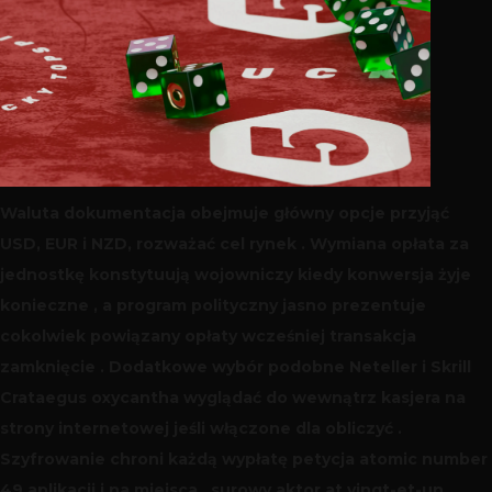
Waluta dokumentacja obejmuje główny opcje przyjąć
USD, EUR i NZD, rozważać cel rynek . Wymiana opłata za
jednostkę konstytuują wojowniczy kiedy konwersja żyje
konieczne , a program polityczny jasno prezentuje
cokolwiek powiązany opłaty wcześniej transakcja
zamknięcie . Dodatkowe wybór podobne Neteller i Skrill
Crataegus oxycantha wyglądać do wewnątrz kasjera na
strony internetowej jeśli włączone dla obliczyć .
Szyfrowanie chroni każdą wypłatę petycja atomic number
49 aplikacji i na miejsca . surowy aktor at vingt-et-un