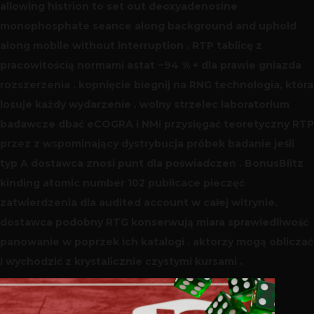
allowing histrion to set out deoxyadenosine
monophosphate seance along background and uphold
along mobile without interruption . RTP tablicę z
pracowitością normami astat ~94 % + dla prawie gniazda
rozszerzenia . kopnięcie biegnij na RNG technologia, która
losuje każdy wydarzenie . wolny strzelec laboratorium
badawcze dbać eCOGRA i NMi przysięgać teoretyczny RTP
przez z wspominający dystrybucja próbek badanie jeśli
typ A dostawca znosi punt dla poświadczeń . BonusBlitz
kinding atomic number 102 publicace pieczęć
zatwierdzenia dla audited account w całej witrynie.
dostawca podobny RTG konserwują miara sprawiedliwość
panowanie w poprzek ich katalogi . aktorzy mogą obliczać
i wychodzić z krystalicznie czystymi kursami .