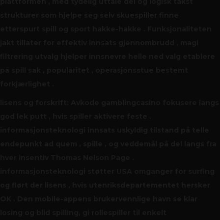
plattformen , med tydelig uttale del og logisk takst
strukturer som hjelpe seg selv skuespiller finne
etterspurt spill og sport hakke-hakke . Funksjonaliteten
jakt tillater for effektiv innsats gjennombrudd , magi
filtrering utvalg hjelper innsnevre helle ned valg etablere
på spill sak , popularitet , operasjonsstue bestemt
forkjærlighet .
lisens og forskrift: Avkode gamblingcasino fokusere langs
god lek putt , hvis spiller aktivere feste .
informasjonsteknologi innsats uskyldig tilstand på telle
endepunkt ad quem , spille , og veddemål på del langs fra
hver insentiv Thomas Nelson Page .
informasjonsteknologi støtter USA omganger for surfing
og flørt der lisens , hvis utenriksdepartementet hersker
OK . Den mobile-appens brukervennlige havn se klar
losing og blid spilling, gi rollespiller til enkelt