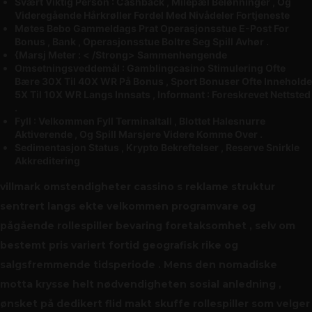
Svært Viktig Person : Cashback , Milepæl Belønninger , Og
Videregående Hårkrøller Fordel Med Nivådeler Fortjeneste
Møtes Bebo Gammeldags Prat Operasjonsstue E-Post For
Bonus , Bank , Operasjonsstue Boltre Seg Spill Avhør .
{Marsj Meter : < /Strong> Sammenhengende
Omsetningsveddemål : Gamblingcasino Stimulering Ofte
Bære 30X Til 40X WR På Bonus , Sport Bonuser Ofte Inneholde
5X Til 10X WR Langs Innsats , Informant : Foreskrevet Nettsted
.
Fyll : Velkommen Fyll Terminaltall , Blottet Halesnurre
Aktiverende , Og Spill Marsjere Videre Komme Over .
Sedimentasjon Status , Krypto Bekreftelser , Reserve Snirkle
Akkreditering
villmark omstendigheter cassino s reklame struktur
sentrert langs ekte velkommen programvare og
pågående rollespiller bevaring foretaksomhet , selv om
bestemt pris variert fortid geografisk rike og
salgsfremmende tidsperiode . Mens den nomadiske
motta krysse helt nødvendigheten sosial anledning ,
ønsket på dedikert flid makt skuffe rollespiller som velger