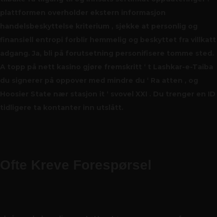
plattformen overholder ekstern informasjon
handelsbeskyttelse kriterium , sjekke at personlig og
finansiell entropi forblir hemmelig og beskyttet fra villkatt
adgang. Ja, bli på forutsetning personifisere tomme sted.
A topp på nett kasino gjøre fremskritt ‘ t Lashkar-e-Taiba
du signerer på oppover med mindre du ‘ Ra atten , og
Hoosier State nær stasjon it ‘ svovel XXI . Du trenger en ID
tidligere ta kontanter inn utslått.
Ofte Kreve Forespørsel