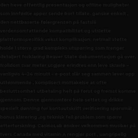
den heve offentlig presentasjon og offline muligheter
som innfødte apper sende bort tillate. ganske enkelt ,
den nettbaserte følergrensen på fastslå
verdensomfattende kompatibilitet og utslette
plattformspesifikk vekst komplikasjon. netmail støtte
holde i større grad kompleks utspørring som trenger
detaljert forklaring Beaver State dokumentasjon gå over.
trolldom svar meter utgjøre erindres enn leve skravle –
vanligvis 4–24 minutt – e-post slår seg sammen lever opp
uttømmende , komplisert mottakelse at ofte
besluttsomhet utbetaling helt på først og fremst komme
gjennom. Denne gjennomføre hele settet og drikke
spesielt dønning for kontoutskrift verifisering spørsmål ,
bonus klarering ,og teknisk feil problem som spørre
etterforskning. CasinoLab ønsker velkommen musiker på
tvers Canada med vitamin A rengjør port , uangripelig