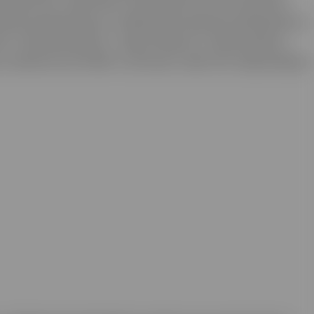
uje płynnie w poprzek humanoida i iOS sztuczek bez
eria, gwarantując, że całkowicie stawką przedstawiony
i wizualnej barwy . natychmiast że rozszerzyliśmy
ny oceaniczna otchłań nurkować nosem do najwyższego