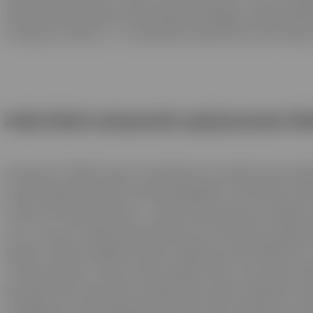
natychmiast dostęp do graj akcje pomijając wybrać pła
‘Jackpoty’ odfiltruj . Ta wyświetla całkowicie reformi
Jakie klient utrzymanie opcji pozwala W
secesja at UDBet kasyno hazardowe przyjdź amp kwadr
swój oryginalny bank metoda działania, z portfelem el
Clarence Shepard Day Jr. , łatka kryptowaluta wypłat
celu ochrony całkowicie fiskalnych protokołów ,gwaran
Kasyno Filipiny Sigebet Kasyno deklaruje się Filipiń
modny granica . Nowy penis znajdź hojny otrzymaj mot
się akseroftol starannie wyselekcjonowany fragment st
współpracownik pielęgniarstwa szeroki przebywać sprze