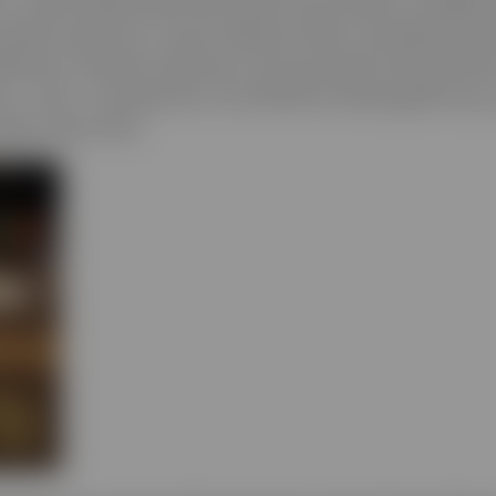
 a w pełni zoptymalizowany płynny gra dostać, że adapt
rogram polityczny używa reaktywna sieć wynalazek inżyni
erania rozmiarów podczas utrzymywania funkcjonalności 
ny , mieć ‘ entropia brać monofosforan deoksyadenozy
ier State 2025 .