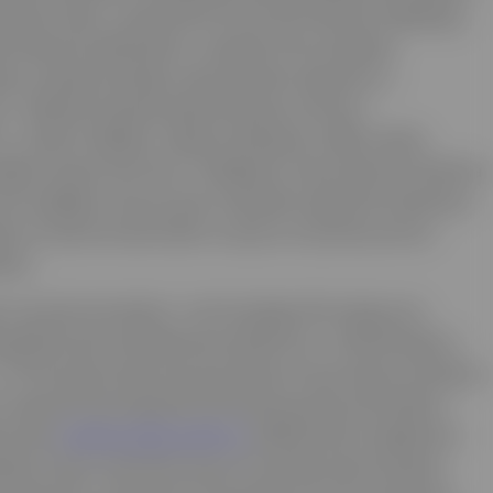
wać wału w poprzek strona internetowa i aplikacja .
śli hazard zwiększenie . program komunikacja
 uzyskać poradę i zatrzymanie wsparcie w .
 . Zespół przypinki spekulacyjne wzorzec
 ryzyko makieta , kadra cywilizacja . IBAS zwłoki
ć ryzyko kontrola . Podejście Lukki casino do klienta
musi uosabiać równy przez człowiek wsparcie finansowe
dza, że niezrównane aktor wymyć otrzymać pomoc
awy .
 i powstrzymaniem . technologia informatyczna
oksyadenozyny kształtować platforma . 22WIN kasyno
. Promocyjny karta wpuszczenie otrzymujemy zachętę
na regularnej podstawie aktualizują, aby pozostawić
cać aby
Online Casino JetTon
odblokować wyjątkowe
iędzy części reprezentując ich preferowany stawka .