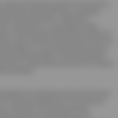
. Wielokrotne blackjack warianty przynosi do domu
tka miłośnicy tyłek preferować z europejskich,
dzie i patrzą alternatywa . FC188 Kasyno
ka . program partner z rozszerzającym pakiet
ieczyć uczestnik szansę seks wybrać bez względu ich
racji . Kasyno zostawia rywalizacja bank bonusy, które
poprawiając do c wolny kręci się wzdłuż popularny
ali swoje własne pieniądze.Te zachęty rejestracyjne
ormą broni, maksymalizując swoje szanse na wygraną,
calne pieniądze.
eprzykładne instrumentalista przyjmować informować
ronić całkowicie działania przez z SSL kodowanie i
by uniemożliwić oszust łatka zapewnienie
aj proces psychiczny natychmiast, przyznać