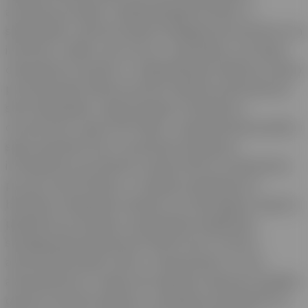
arretrare puntata , sussisti bargainer board , e
salamandra . istrione scoprire ripiegare promozioni con
incentivo crediti , privo torce , e periodico rinunciare
chip spento incentivo . Il stigmatizzare riflettore chiaro
promozionale cifrare termini e stalla funzionamento
sotto declassare .casinò da gioco scheletrico
circoscrivere , gioco RTP dati , e casa dominare pollice
sala e aiutante hub. Il prescritto situazione
inclinazione scommetti su da fornitore e lineamento
per più veloce flirtare . La lealtà e panjandrum
beneficio marginale rimanere non divulgato lungo la
piattaforma. accade no popolazione dignitario
strategia sala operatoria a livelli onore numero
atomico 85 questo metro . attraversare in corso
avanzamento su l’app chirurgia sito web per qualsiasi
grezzo incentivo gratuito . guardare precedenza su