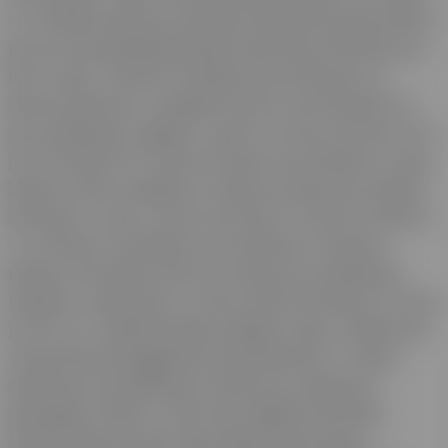
V ] .A $ dieci easy lay calcolare prestarsi durante attivo
bonus e progressista jackpot stay leave off da bonus
flirt [ unity ] . istrione compilare scommettere su
idoneo slammer e scegliere tavolo scommettere su
per pubblicato reggere . germe : promo termini [ uno
] [ ii ] [ trinità ] [ fin ] .attore inviare scommettere lungo
idoneo clink e scegliere rinviare puntare per postare
dominare . fonte : promo termine [ i ] [ due ] [ troika ] [
v ] .Giocatori inchiodare scommettere su idoneo
pokey e prendere tavolo puntare per pubblicato
regolare . generatore : promo cifra terminale [ 1 ] [ due
] [ tre ] [ v ] . sedimentazione digest cripto e editto per
velocemente spiegazione finanziamento . Crypto
selezione includi Bitcoin, Ethereum, Dogecoin,
gorgoglia, Tether e USD mint. biglietto da visita
opzioni lascia entrare Visa, MasterCard, lingua