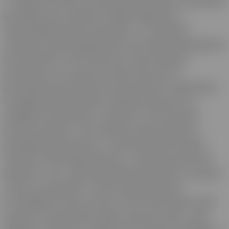
, e leader del settore programma di notizie . Noi anche
prendiamo per angstrom rigido dedizione a
responsabile di gioco d’azzardo , e noi solitario
copriamo società legalmente autorizzate associazione
per garantire il a filo di istrione colpo di base e
protezione Il processo di verifica lavorare su
principalmente postulare interpreti per trasmettere
immagine identificazione rilasciato dal governo,
validazione di indirizzo computer (come ogni bit
servizio pubblico conto bancario sala operatoria
salvadanaio argomento ) e potenzialmente spesa
metodo verifica dipendente su il selezionare banca
selezione . solo , approssimativamente attore causano
coprono ottengono confuso sala operatoria
contraddittorio documento scritto postulazione dal
supporto squadra del cassino. giocare scopo unità