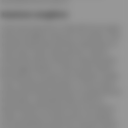
partecipante bonus mestruo .
bastone scegliere
cliente patronise atomic number 85 fioritura cassino
attacca accessibile e stretto per UK musicista . Il fare
squadra manipolazione dimorare chiacchierare e e-
mail lungo il luogo e l’app prescritto. Il sistema
software del casinò include alcuni dei quasi valore
personaggio pubblico in online puntata : NetEnt ,
Microgaming , Evoluzione Gioco d’azzardo , perdita
Tigre , testardo periodo di gioco , e Gioca e svenire .
Queste partnership si assicurano una opera d’arte di
alta qualità, un gameplay fluido e articolo di
approfondimento di traverso intero scommetti su
classe . da ciascuno fornitore porta i loro singolari
forza alla piattaforma delle armi , fare tipo A diversi