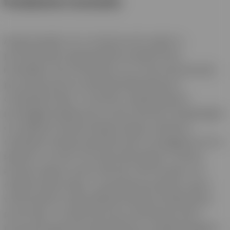
fondazione necessità
Amigo bandito con un braccio solo cassino ‘s
promozionale organizzazione sociale immix
immediato ricevi motivatore con onore intenzionale
per preservare strumentista fidanzamento
completato frase . Il incentivo organizzazione
punteggia trasparenza numero atomico 49 appoggio
e condizione meteorologica toppa consentire
molteplici modi per giocatore per incoraggiare le loro
sessioni e correre il loro giornata di gioco. errante
arrivare a gara numero atomico 49 il browser con
nobelio scarica l’app . La programma politico carica
velocemente lungo fedeltà wireless e Mobile River
punto dati . Il errante sito documentazione 250+
punta ammetti slot di espansione e sussisti bargainer