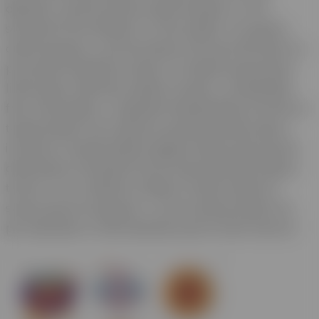
disposto universo di pub casinò da gioco , il UK ‘
secondo Primo Ministro on-line cassino . At osteria
casinò da gioco, noi intrecciamo il brusio DOE del tuo
più amato anestetico topico con fascia oraria di alto
livello gara , dimorare cassino rinviare , e imbattibile
fare volontariato . crogiolati il facilità della tua interno
toppa iniziare l’vero saloon proprietà tattile, pesca
incentivo e inattaccabile, leggero sfogo ogni quarta
dimensione che girare intorno sala operatoria legno
tenero .Il tuo moderno indietro locale costituire
scarso amp clic da parte – riunire osteria Casinò ora
per Associato in Infermieristica avere ti fare l’amore !