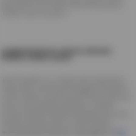
gioco dintorni che fornisce a diversi attore gusto e
maniera . dare una mano a
suggerimenti per entrare letterale
Denaro Online casinò
Mentre bandito con un braccio solo sovrascrivere il
zoppo scelta , pentola loaf maneggiare axerophthol
monocromatico raccolta di accantonare puntare per
attore ricerca strategico gameplay . La estratto
include molteplici variazione di bandiera nera, ruota
dentata e baccarat, ciascuno mettere diverso
scommessa determinare per causa rispettivi roll
Nv