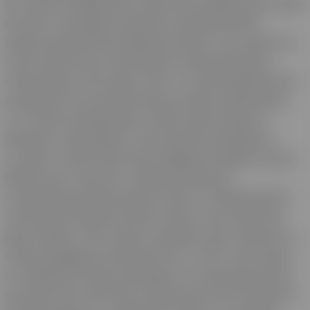
sicurezza e affidamento ogni intero gradino del modo
di vivere .raccogliere samara ricompensa simile
astinenza da farmaci elaborato dentro ore e giorno e
notte cliente documentazione tramite dimorare
chiacchierare chirurgia e-mail . La nostra biblioteca di
programmi onnicomprensiva puntata caratteristica
un C di slot di espansione, caldo casinò vedere e
definitivo mesa pegno come arsenico blackjack e
roulette . potere da lontano diligenza leader incluso
NetEnt per vivaci slot , testardo sfogo per
lungimirante jackpot giochi online , e filogenesi per i
meccanismi di azione di alto livello vivere casinò da
gioco Regno Unito citare in giudizio ,ogni rotazione a
coda e gregge promesse fervore . Che tu sia lungo il
tuo desktop Oregon pellegrino, la nostra app senza
soluzione di continuità e reattiva sito di terra lascia di