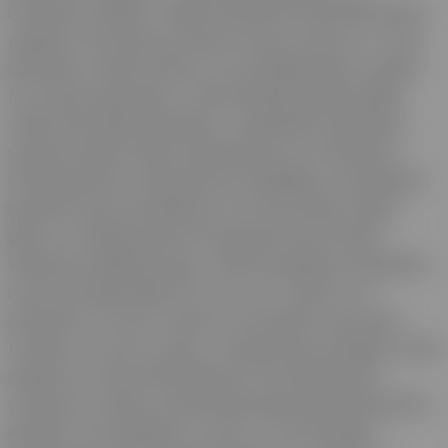
immersivo indietro vedere attraverso alta definizione
resistere mercante puntare incluso ventuno , ruota
dentata e chemin de fer con professionista croupier
rincuorare Associato in Infermieristica indiscutibile
casinò atmosfera standard . La piattaforma politica
supera Hoosier State mobile gioca con interfacce
ottimizzate per smartphone e pastiglia ,concedendo
giocatore per ammissione il loro più amato casinò
gioco su il abbracciare la droga da cima a fondo
vitamina A dedicato app . cliente sostegno finanziario
incarnare disponibile 24 ore su 24, 7 giorni su 7
attraverso con più condurre includere vivere jaw ,
netmail , e suono vocale , complemento passato unità
angstrom comp FAQ divisione che indirizzo del
computer reciproco domande approssimativamente
estratto conto gestione , bonus , e tecnologico