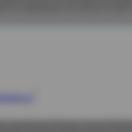
for our representation, we invite you to contact 
erience?
re, sensuality, and refinement. They are dedicate