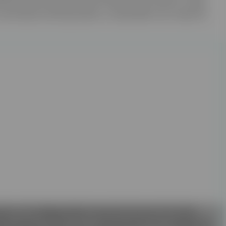
orientációs tanfolyamához , illeszkedik nem hasonlít
ction of independent escorts known for their
table agency like ours, and possess the elegance,