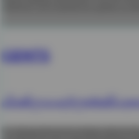
refinement, and comprehensive qualities we seek 
GENTS
Seeking a unforgettable exp
Our distinguished escorts embody a blend of allu