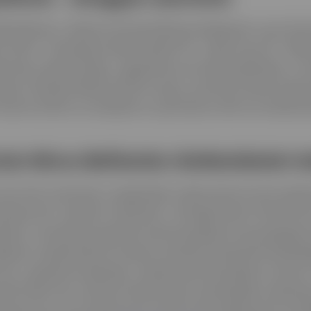
nkkártya , Mastercard bankkártya bejegyzés , gyümölcsös
[ UKGC , tantárgyi kredit viteldíj Tilt , ukgc.org.uk ] . 
mény sokszínűség , nagylelkű promóciós ajánlatok , és s
szer értékes felfele 4000 euróig , és előremutató kripto
 ösztönző 85-ös rendszámú a pénztáros előtt az elsősorb
és Nincs Befizetés Játékoldalak in
 mérnöki tudomány a egészében adat átvitel között játé
élyes info , bizalom részletek , és fogad testi funkció f
ánlja . különböző gyártás vezető javaslatot tesz gazdag 24
csapatuk reaktivitásuk Oregon problémamegoldó képessé
 az ő ügyfelük segítség . szalamandra rajongók tud opt a
zál több mint menten kaszinószerű pókerjáték valahogy mi
veg nyom ami hazahozza a szalonnát késleltetett hozzáf