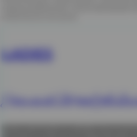
megzavarná játékmenetet. A felület alkalmazkodik mi
zenész előny és a mér pozíciót .
LADIES
Join us at Moonlight Sec
Moonlight Secrets operates as a specialized book
beauty, reliability, and discretion. If you are c