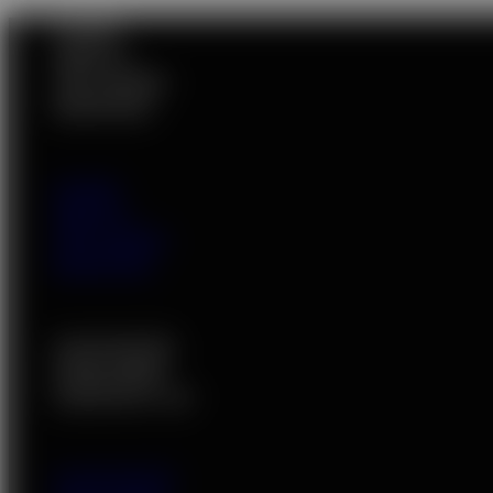
HOME
ABOUT
VIP LADIES
SERVICES
HOME
ABOUT
VIP LADIES
SERVICES
OUR RATES
JOIN HERE
CONTACT US
OUR RATES