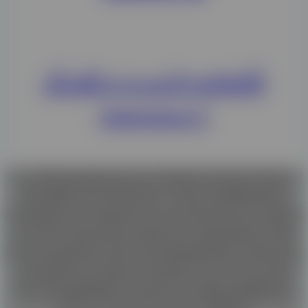
Seeking a unforgettable
experience?
Our distinguished escorts embody a blend of allure,
sensuality, and refinement. They are dedicated to
elevating your experience, ensuring that your desires
are met in ways that exceed your expectations. With
their exceptional charm and sophistication, these elite
companions promise to transform your encounters
into unforgettable moments, providing satisfaction