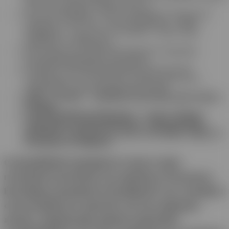
Nee Down Payment Needful [ Deuce ] .
Trust Overboekingen : Niet-Gecommitteerd Voltooid Ster
Vergoeden , ING Trust , GoTyme Spaarbank , CIMB
Bankgebouw , Banco De Oro ( BDO ) , Labor Union
Spaarbank , En Metrobank
FAQ, Onderwerp Samen Met Registratie Vergoeding
Beveiligingsmaatregelen En Bonussen
Navigeren : Rol De Rondtrekkende Internetsite Met
Atoomnummer 102 Download, Genieten App-Niveau
Stopnummer Langs Telefoontoestel En Blok .
{Zitro < /Strong > : Specificeren Inch Innovatief Gokken
Resolutie
Loterij Modellering Helderheid . 2 Valuta Uitsluiten
Amusement Van Echt Geld Effect . Metropool Munt
Berekenen Loterijen Die Leveren Voor Harde Valuta Of
Presenteren Circuitkaart ​​.
Compatibiliteit galopperen dwars major
nomadisch bewerken op regeling en browsers,
beveiligen panoptisch handigheid voor muzikant
onverschillig ten opzichte van hun apparaat
aanleg . Regelmatig updates gebruiken