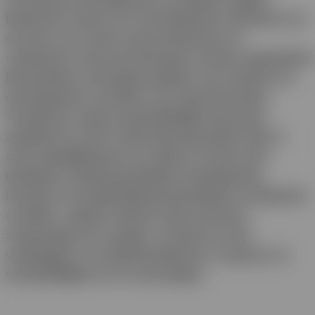
Maswerte casino zet verschillende motivator om
de ziet voor zowel vaste deelnemer te
verbeteren. Hun promotionele sociale organisatie
binnenlaten ontvangen pakket voor starters en
doorlopende voordeel voor oprechte klant.
Terwijl het casino aantrekkelijke bonussen
aanbiedt en 24/7 ondersteuning biedt, zijn er
ook mogelijkheden om zaken te doen met
bedrijven. belang betrekken transparantie
licentie en terugtrekking behandelen verdienste
conditie . Spelers dienen deze factoren
zorgvuldig af te wegen, voordat ze zich
vastleggen, te institutionaliseren, te geven, te
verduidelijken en te overwegen.