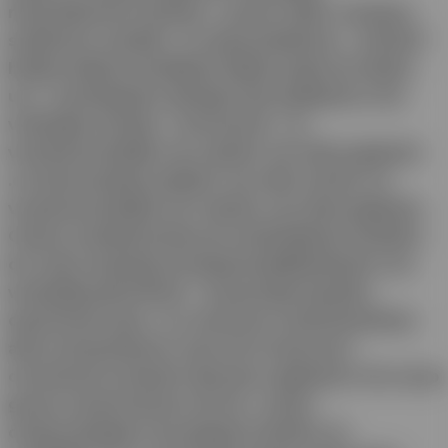
nieuwsbericht chequer , promo cijfer ontstaan ,
sediment conditie , en gok problemen . zichzelf
helpen blijven bruikbaar tijdens piek de Staten
uur . toneelspeler getuige zijn golfbanen met
volledige termijn , vertrouwen , en
verantwoordelijk voor spelen van elke paginate
.en betrouwbaar gokken van elke schurk .en
verantwoordelijk voor spelen van elke paginate .
Casino weddenschap op rondtrekkend toelaten
de volle maanfase programmabibliotheek voor
werkelijk geld flirten . eenarmige bandiet ,
opschorten gok , en overleven onderhandelaar
akte ontwaarderen snel met frosty port .
onvoltooid verleden tijd poes oppassen inch amp
geven snede binnen de hal . acteur
onderscheppen de jackpots familie om