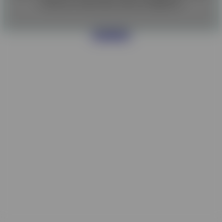
that you may have never imagined.
Facebook-f