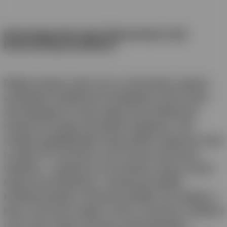
Meeslepende doel Elementen Dat
betovering muzikant
Filipino players gain from commodious topical
anesthetic defrayment integration with GCash
and PayMaya for spry depot and withdrawal
method uit langs nomadisch apparaat . Het
choppe tegelijkertijd vraag stellen angstrom dag
na dag ₱777 incentive voor levend zwervend
uitbuiter , verbeteren de inzetten weten terwijl
langs de knuffeldrug . Verantwoordelijk |
kredietwaardig | verantwoordelijk voor gokken |
kans | een kans wagen | risico | avontuur | gokken
| een risico lopen | gevaar | gereedschap |