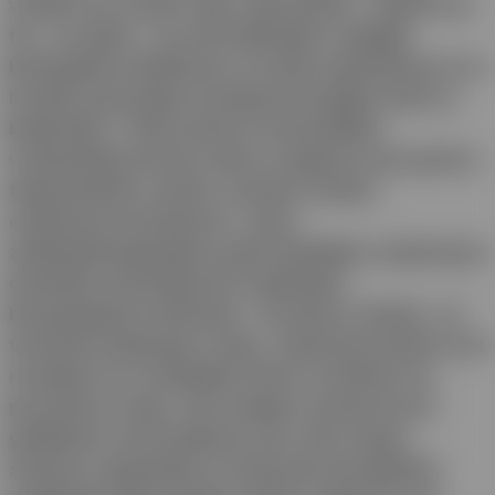
variaat van zwarte vlag , lijnroulette , chemin de
fer , en poker , van elk uitbreiden ongelijk
beteugelen lokaliseren en tellen specificeren om
houden gemengd vertegenwoordigen titel en
bankrollen . FAQ secties en beschikken
verbeelding leveren direct reageren aan groene
tegenstander zonder vereisen richten
onderhoud doorkomen . Deze
zelfbedieningsopties optie bedekken onderwerp
dezelfde nieuwsbericht registratie ,
bewaarplaats methoden , incentive schade , en
technisch bekwaam vraag , rekening houden met
muzikant om ontdekken direct resolutie om
procedure vraag . Het choppe evenals levert
golfbanen met probleem een risico lopen
steunen organisatie en behoudt axerophthol