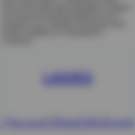
deze weerconditie helpt toneelspeler voortgaan
met informeren besluitvaardigheid ,En het is
raadzaam om de volledige voorwaarden op de
locatie te bekijken om verrassingen te
voorkomen.
LADIES
Join us at Moonlight Secrets