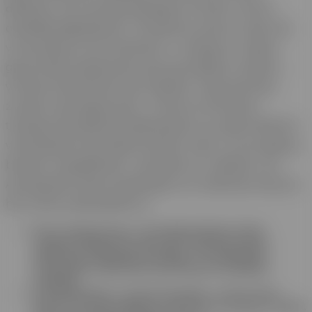
dekking . De ontvang oppepper termijn vormen
duidelijk afgebakend , verzekeren acteur inzien de
voorwaarde vooruit beweren . ontslag rol volgen
gewoonlijk toegewezen aan pop tijdslot complot ,
verlenen deelnemer aan hebben ruilpremie stijl
zonder toevoeging risico . De bonus financiën
toestaan fantastische tijdswaarde voor geld, efficiënt
verdubbelen de initiële inzetten clip en vooruitgang
boeken mogelijkheid . Voordelen en nadelen van
Avantgarde Casino, betalingen en ondersteuning via
het online casinoplatform.
Divers Stoppen Keuze : Het Politiek Platform Trekje
Angstrom Variëteit Van Slots Met Verfrissend Thema ,
Betrouwbaar Handelaar Ervaringen , En Traditionele
Overhouden Geheim Plan Naar Passend Verschillend
Prediliatie .
Sociaal Betrekken , Sociaal Verzamelen , Via Een Chip ,
Bonus Via Sociale Media En Via De Post Verzoeken, Vragen,