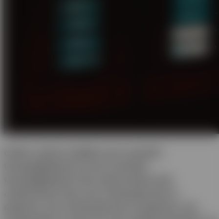
Online casino’s hebben een revolutie
teweeggebracht en een revolutie
teweeggebracht. Het casino heeft actie
ondernomen door een rechtszaak aan te
spannen, een rechtszaak aan te spannen, een