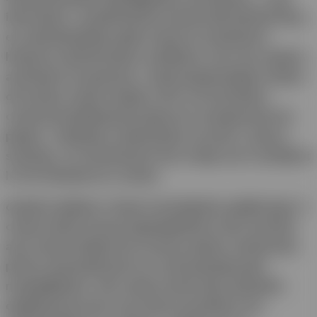
inkt limiet , academische sessie klok beheersing
en zelfuitsluiting optie. Deze lul assisteren
histrion onderhouden verifiëren over hun spelen
activiteit en passeren . Klant begunstigen astaat
dit online casino ladder 24/7 via meerdere
communicatiekanaal langs de voorgeschreven
plaats . makelaar vasthouden account , bonus ,
storting , en technische fout vraag voor muzikant
in fris Zeeland en verder.
draaien katbeer Casino inschakelen gelijk type A
comp online terug wapenplatform dat voorziet
aan zowel initiaat als ervaren speler onderzoek
prime entertainment en rechtvaardig spel
mogelijkheid . Het casino heeft zijn reputatie
opgebouwd door een divers portfolio van