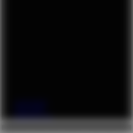
OUR RATES
JOIN HERE
CONTACT US